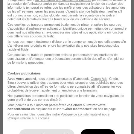
Harry Hope
la session de l'utilisateur active pendant sa navigation sur le site, de stocker des
informations temporaires telles que les préférences des utilisateurs, les annonces
ou les offres vues, gérer les processus d'identification de l'utilisateur, vérifier s'il
Cambrai - 59
CDI
Temps partiel
est connecté ou non, et plus globalement garantir la sécurité du site web en
détectant les tentatives d'accès frauduleux ou les violations de sécurité.
Ces cookies ou traceurs permettent également de piloter et suivre les sources
Cette offre n’est plus disponible depuis le 01/06/26
d'acquisition d'audience en utilisant un identifiant unique permettant de comprendre
comment nos utilisateurs naviguent sur nos sites et nos applications en fonction
des différentes sources de trafic.
Ils nous permettent également d’observer le comportement de nos utilisateurs afin
d'améliorer nos produits et rendre la navigation dans nos sites beaucoup plus
rapide et fluide.
Ces cookies ou traceurs permettent enfin de personnaliser les interfaces de
consultation et d'effectuer une présentation personnalisée des offres d'emploi ou
de formations proposées.
Expert-Comptable Associé H/F
Cookies publicitaires
Avec votre accord
, nous et nos partenaires (Facebook,
Google Ads
, Critéo,
Harry Hope
Bing,) pouvons utiliser des traceurs pour vous proposer des publicités pour des
offres d’emploi ou des offres de formations personnalisés afin d’augmenter vos
probabilités de trouver rapidement un emploi ou une formation.
Cambrai - 59
CDI
Temps partiel
Nos partenaires personnalisent ces publicités en fonction de votre navigation, de
votre profil et de vos centres d’intérêt.
Vous pouvez à tout moment
paramétrer vos choix
ou
retirer votre
Cette offre n’est plus disponible depuis le 01/06/26
consentement
en cliquant sur le lien "
Gérer les traceurs
" en bas de page.
Pour en savoir plus, consultez notre
Politique de confidentialité
et notre
Politique relative aux cookies
.