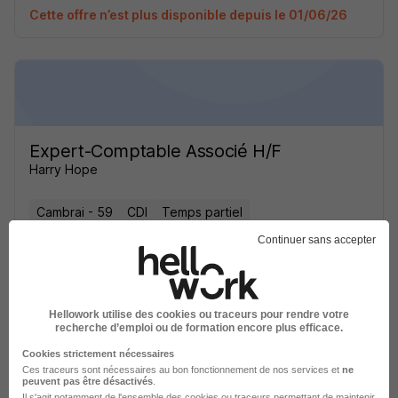
Cette offre n’est plus disponible depuis le 01/06/26
Expert-Comptable Associé H/F
Harry Hope
Cambrai - 59
CDI
Temps partiel
Continuer sans accepter
Cette offre n’est plus disponible depuis le 01/06/26
Hellowork utilise des cookies ou traceurs pour rendre votre
recherche d’emploi ou de formation encore plus efficace.
Cookies strictement nécessaires
Ces traceurs sont nécessaires au bon fonctionnement de nos services et
ne
Expert-Comptable Associé H/F
peuvent pas être désactivés
.
Il s'agit notamment
de l'ensemble des cookies ou traceurs
permettant de maintenir