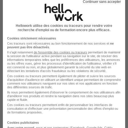
Continuer sans accepter
Directeur·trice de la Formation Continue
Hellowork utilise des cookies ou traceurs pour rendre votre
recherche d’emploi ou de formation encore plus efficace.
et de l'Apprentissage H/F
Université de Limoges
Cookies strictement nécessaires
Ces traceurs sont nécessaires au bon fonctionnement de nos services et
ne
peuvent pas être désactivés
.
Limoges - 87
Fonctionnaire
Temps partiel
Il s'agit notamment
de l'ensemble des cookies ou traceurs
permettant de maintenir
la session de l'utilisateur active pendant sa navigation sur le site, de stocker des
informations temporaires telles que les préférences des utilisateurs, les annonces
Cette offre n’est plus disponible depuis le 06/07/26
ou les offres vues, gérer les processus d'identification de l'utilisateur, vérifier s'il
est connecté ou non, et plus globalement garantir la sécurité du site web en
détectant les tentatives d'accès frauduleux ou les violations de sécurité.
Ces cookies ou traceurs permettent également de piloter et suivre les sources
d'acquisition d'audience en utilisant un identifiant unique permettant de comprendre
comment nos utilisateurs naviguent sur nos sites et nos applications en fonction
des différentes sources de trafic.
Ils nous permettent également d’observer le comportement de nos utilisateurs afin
d'améliorer nos produits et rendre la navigation dans nos sites beaucoup plus
rapide et fluide.
Ces cookies ou traceurs permettent enfin de personnaliser les interfaces de
Directeur·trice de la Formation Continue
consultation et d'effectuer une présentation personnalisée des offres d'emploi ou
et de l'Apprentissage H/F
de formations proposées.
Université de Limoges
Cookies publicitaires
Avec votre accord
, nous et nos partenaires (Facebook,
Google Ads
, Critéo,