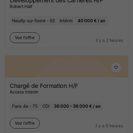
Développement des Carrières H/F
Robert Half
Neuilly-sur-Seine - 92
Intérim
40 000 € / an
Voir l’offre
il y a 2 heures
Chargé de Formation H/F
Access Interim
Paris 4e - 75
CDI
36 000 - 38 000 € / an
Voir l’offre
il y a 6 heures