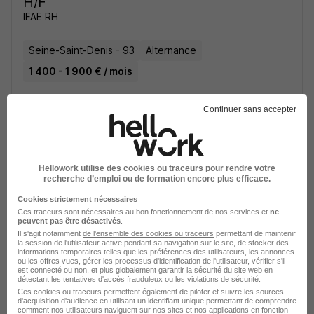
H/F
IFAE RH
Seine-Saint-Denis - 93
Alternance
1 400 - 1 900 € / mois
Continuer sans accepter
Voir l’offre
il y a 1 jour
Hellowork utilise des cookies ou traceurs pour rendre votre
recherche d’emploi ou de formation encore plus efficace.
Cookies strictement nécessaires
Ces traceurs sont nécessaires au bon fonctionnement de nos services et
ne
peuvent pas être désactivés
.
Alternance - Chargé de Formation RH
Il s'agit notamment
de l'ensemble des cookies ou traceurs
permettant de maintenir
H/F
la session de l'utilisateur active pendant sa navigation sur le site, de stocker des
informations temporaires telles que les préférences des utilisateurs, les annonces
IFAE RH
ou les offres vues, gérer les processus d'identification de l'utilisateur, vérifier s'il
est connecté ou non, et plus globalement garantir la sécurité du site web en
détectant les tentatives d'accès frauduleux ou les violations de sécurité.
Val-d'Oise - 95
Alternance
1 400 - 1 900 € / mois
Ces cookies ou traceurs permettent également de piloter et suivre les sources
d'acquisition d'audience en utilisant un identifiant unique permettant de comprendre
comment nos utilisateurs naviguent sur nos sites et nos applications en fonction