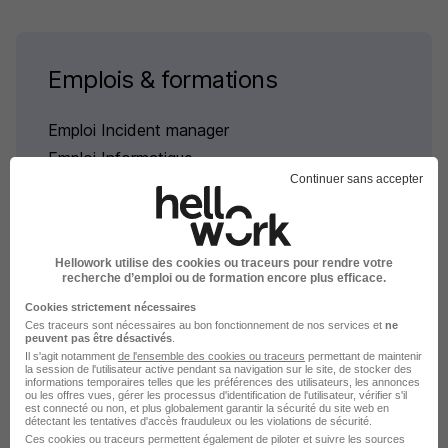
Emplois & formations
Emploi Incident manager
Emploi Informatique
Continuer sans accepter
Hellowork utilise des cookies ou traceurs pour rendre votre
recherche d’emploi ou de formation encore plus efficace.
L'emploi par métier à Villeneuve-
Cookies strictement nécessaires
d'Ascq dans le domaine
Ces traceurs sont nécessaires au bon fonctionnement de nos services et
ne
peuvent pas être désactivés
.
Informatique
Il s'agit notamment
de l'ensemble des cookies ou traceurs
permettant de maintenir
la session de l'utilisateur active pendant sa navigation sur le site, de stocker des
informations temporaires telles que les préférences des utilisateurs, les annonces
ou les offres vues, gérer les processus d'identification de l'utilisateur, vérifier s'il
Emploi Développeur Villeneuve-d'Ascq
est connecté ou non, et plus globalement garantir la sécurité du site web en
détectant les tentatives d'accès frauduleux ou les violations de sécurité.
Emploi Développeur Java Villeneuve-d'Ascq
Ces cookies ou traceurs permettent également de piloter et suivre les sources