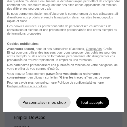
d'acquisition d'audience en utilisant un identifiant unique permettant de comprendre
Emploi Software engineer Villeneuve-d'Ascq
comment nos utilisateurs naviguent sur nos sites et nos applications en fonction
des différentes sources de trafic.
Emploi Tech lead Villeneuve-d'Ascq
Ils nous permettent également d’observer le comportement de nos utilisateurs afin
d'améliorer nos produits et rendre la navigation dans nos sites beaucoup plus
Emploi Technicien support informatique
rapide et fluide.
Villeneuve-d'Ascq
Ces cookies ou traceurs permettent enfin de personnaliser les interfaces de
consultation et d'effectuer une présentation personnalisée des offres d'emploi ou
de formations proposées.
Cookies publicitaires
Avec votre accord
, nous et nos partenaires (Facebook,
Google Ads
, Critéo,
Bing,) pouvons utiliser des traceurs pour vous proposer des publicités pour des
offres d’emploi ou des offres de formations personnalisés afin d’augmenter vos
probabilités de trouver rapidement un emploi ou une formation.
L'emploi par métier
Nos partenaires personnalisent ces publicités en fonction de votre navigation, de
votre profil et de vos centres d’intérêt.
Vous pouvez à tout moment
paramétrer vos choix
ou
retirer votre
Emploi Adjoint technique
consentement
en cliquant sur le lien "
Gérer les traceurs
" en bas de page.
Pour en savoir plus, consultez notre
Politique de confidentialité
et notre
Emploi Administrateur des systèmes et réseaux
Politique relative aux cookies
.
Emploi Chef de projet informatique
Emploi Développeur
Personnaliser mes choix
Tout accepter
Emploi Développeur Java
Emploi DevOps