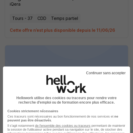
iQera
Tours - 37
CDD
Temps partiel
Cette offre n’est plus disponible depuis le 11/06/26
Continuer sans accepter
Négociateur Amiable H/F
iQera
Tours - 37
CDD
Temps partiel
Hellowork utilise des cookies ou traceurs pour rendre votre
recherche d’emploi ou de formation encore plus efficace.
Cette offre n’est plus disponible depuis le 11/06/26
Cookies strictement nécessaires
Ces traceurs sont nécessaires au bon fonctionnement de nos services et
ne
peuvent pas être désactivés
.
Il s'agit notamment
de l'ensemble des cookies ou traceurs
permettant de maintenir
la session de l'utilisateur active pendant sa navigation sur le site, de stocker des