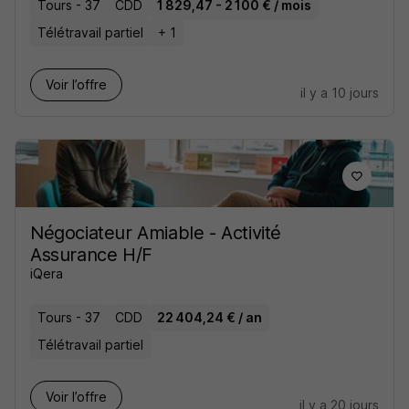
Tours - 37
CDD
1 829,47 - 2 100 € / mois
Télétravail partiel
+ 1
Voir l’offre
il y a 10 jours
Négociateur Amiable - Activité
Assurance H/F
iQera
Tours - 37
CDD
22 404,24 € / an
Télétravail partiel
Voir l’offre
il y a 20 jours