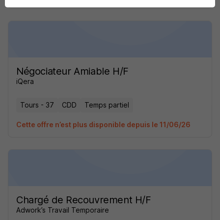
Négociateur Amiable H/F
iQera
Tours - 37
CDD
Temps partiel
Cette offre n’est plus disponible depuis le 11/06/26
Chargé de Recouvrement H/F
Adwork’s Travail Temporaire