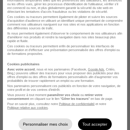
informations temporaires telles que les préférences des utilisateurs, les annonces
ou les offres vues, gérer les processus d'identification de l'utilisateur, vérifier s'il
est connecté ou non, et plus globalement garantir la sécurité du site web en
détectant les tentatives d'accès frauduleux ou les violations de sécurité.
Ces cookies ou traceurs permettent également de piloter et suivre les sources
Négociateur Amiable H/F
d'acquisition d'audience en utilisant un identifiant unique permettant de comprendre
comment nos utilisateurs naviguent sur nos sites et nos applications en fonction
iQera
des différentes sources de trafic.
Ils nous permettent également d’observer le comportement de nos utilisateurs afin
d'améliorer nos produits et rendre la navigation dans nos sites beaucoup plus
Tours - 37
CDD
Temps partiel
rapide et fluide.
Ces cookies ou traceurs permettent enfin de personnaliser les interfaces de
consultation et d'effectuer une présentation personnalisée des offres d'emploi ou
Cette offre n’est plus disponible depuis le 11/06/26
de formations proposées.
Cookies publicitaires
Avec votre accord
, nous et nos partenaires (Facebook,
Google Ads
, Critéo,
Bing,) pouvons utiliser des traceurs pour vous proposer des publicités pour des
offres d’emploi ou des offres de formations personnalisés afin d’augmenter vos
probabilités de trouver rapidement un emploi ou une formation.
Nos partenaires personnalisent ces publicités en fonction de votre navigation, de
votre profil et de vos centres d’intérêt.
Négociateur Amiable H/F
Vous pouvez à tout moment
paramétrer vos choix
ou
retirer votre
consentement
en cliquant sur le lien "
Gérer les traceurs
" en bas de page.
iQera
Pour en savoir plus, consultez notre
Politique de confidentialité
et notre
Politique relative aux cookies
.
Tours - 37
CDD
Temps partiel
Personnaliser mes choix
Tout accepter
Cette offre n’est plus disponible depuis le 11/06/26