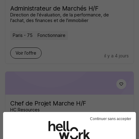
Administrateur de Marchés H/F
Direction de l'évaluation, de la performance, de
l'achat, des finances et de l'immobilier
Paris - 75
Fonctionnaire
Voir l’offre
il y a 4 jours
Chef de Projet Marche H/F
HC Resources
Continuer sans accepter
Vélizy-Villacoublay - 78
CDI
55 000 - 70 000 € / an