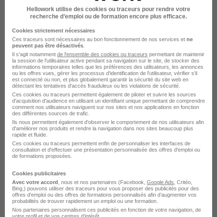
Voir l’offre
il y a 6 jours
Hellowork utilise des cookies ou traceurs pour rendre votre
recherche d’emploi ou de formation encore plus efficace.
Cookies strictement nécessaires
Ces traceurs sont nécessaires au bon fonctionnement de nos services et
ne
peuvent pas être désactivés
.
Il s'agit notamment
de l'ensemble des cookies ou traceurs
permettant de maintenir
la session de l'utilisateur active pendant sa navigation sur le site, de stocker des
informations temporaires telles que les préférences des utilisateurs, les annonces
ou les offres vues, gérer les processus d'identification de l'utilisateur, vérifier s'il
est connecté ou non, et plus globalement garantir la sécurité du site web en
Redacteur·trice Marches Publics -
détectant les tentatives d'accès frauduleux ou les violations de sécurité.
Conseil Départemental d'Ille-Et-Vilaine
Ces cookies ou traceurs permettent également de piloter et suivre les sources
d'acquisition d'audience en utilisant un identifiant unique permettant de comprendre
H/F
comment nos utilisateurs naviguent sur nos sites et nos applications en fonction
des différentes sources de trafic.
Conseils départementaux
Ils nous permettent également d’observer le comportement de nos utilisateurs afin
d'améliorer nos produits et rendre la navigation dans nos sites beaucoup plus
rapide et fluide.
Rennes - 35
Fonctionnaire
Ces cookies ou traceurs permettent enfin de personnaliser les interfaces de
consultation et d'effectuer une présentation personnalisée des offres d'emploi ou
de formations proposées.
Voir l’offre
il y a 5 jours
Cookies publicitaires
Avec votre accord
, nous et nos partenaires (Facebook,
Google Ads
, Critéo,
Bing,) pouvons utiliser des traceurs pour vous proposer des publicités pour des
offres d’emploi ou des offres de formations personnalisés afin d’augmenter vos
probabilités de trouver rapidement un emploi ou une formation.
Nos partenaires personnalisent ces publicités en fonction de votre navigation, de
votre profil et de vos centres d’intérêt.