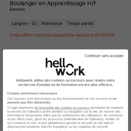
Boulanger en Apprentissage H/F
Banette
Langres - 52
Alternance
Temps partiel
Cette offre n’est plus disponible depuis le 07/07/26
Continuer sans accepter
Boulanger en Apprentissage H/F
Hellowork utilise des cookies ou traceurs pour rendre votre
recherche d’emploi ou de formation encore plus efficace.
Banette
Cookies strictement nécessaires
Ces traceurs sont nécessaires au bon fonctionnement de nos services et
ne
Langres - 52
Alternance
Temps partiel
peuvent pas être désactivés
.
Il s'agit notamment
de l'ensemble des cookies ou traceurs
permettant de maintenir
Cette offre n’est plus disponible depuis le 07/07/26
la session de l'utilisateur active pendant sa navigation sur le site, de stocker des
informations temporaires telles que les préférences des utilisateurs, les annonces
ou les offres vues, gérer les processus d'identification de l'utilisateur, vérifier s'il
est connecté ou non, et plus globalement garantir la sécurité du site web en
détectant les tentatives d'accès frauduleux ou les violations de sécurité.