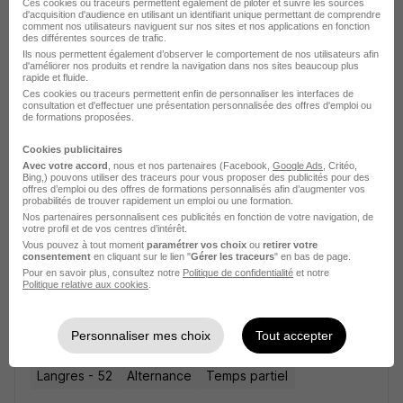
Ces cookies ou traceurs permettent également de piloter et suivre les sources
d'acquisition d'audience en utilisant un identifiant unique permettant de comprendre
comment nos utilisateurs naviguent sur nos sites et nos applications en fonction
des différentes sources de trafic.
Ils nous permettent également d’observer le comportement de nos utilisateurs afin
d'améliorer nos produits et rendre la navigation dans nos sites beaucoup plus
Boulanger en Apprentissage H/F
rapide et fluide.
Ces cookies ou traceurs permettent enfin de personnaliser les interfaces de
Banette
consultation et d'effectuer une présentation personnalisée des offres d'emploi ou
de formations proposées.
Langres - 52
Alternance
Temps partiel
Cookies publicitaires
Avec votre accord
, nous et nos partenaires (Facebook,
Google Ads
, Critéo,
Cette offre n’est plus disponible depuis le 07/07/26
Bing,) pouvons utiliser des traceurs pour vous proposer des publicités pour des
offres d’emploi ou des offres de formations personnalisés afin d’augmenter vos
probabilités de trouver rapidement un emploi ou une formation.
Nos partenaires personnalisent ces publicités en fonction de votre navigation, de
votre profil et de vos centres d’intérêt.
Vous pouvez à tout moment
paramétrer vos choix
ou
retirer votre
consentement
en cliquant sur le lien "
Gérer les traceurs
" en bas de page.
Pour en savoir plus, consultez notre
Politique de confidentialité
et notre
Politique relative aux cookies
.
Boulanger en Apprentissage H/F
Banette
Personnaliser mes choix
Tout accepter
Langres - 52
Alternance
Temps partiel