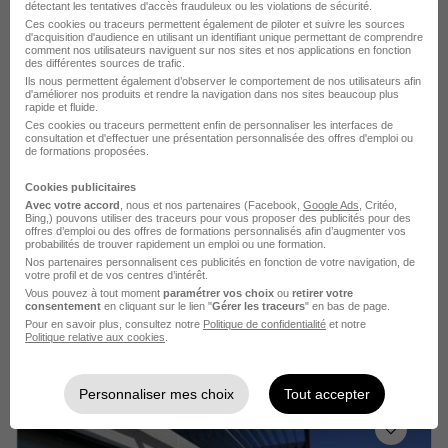
détectant les tentatives d'accès frauduleux ou les violations de sécurité.
Voir l’offre
il y a 2 jours
Ces cookies ou traceurs permettent également de piloter et suivre les sources
d'acquisition d'audience en utilisant un identifiant unique permettant de comprendre
comment nos utilisateurs naviguent sur nos sites et nos applications en fonction
des différentes sources de trafic.
Ils nous permettent également d’observer le comportement de nos utilisateurs afin
d'améliorer nos produits et rendre la navigation dans nos sites beaucoup plus
rapide et fluide.
Ces cookies ou traceurs permettent enfin de personnaliser les interfaces de
consultation et d'effectuer une présentation personnalisée des offres d'emploi ou
de formations proposées.
Gestionnaire Copropriété Junior H/F
Cookies publicitaires
Adsearch
Avec votre accord
, nous et nos partenaires (Facebook,
Google Ads
, Critéo,
Bing,) pouvons utiliser des traceurs pour vous proposer des publicités pour des
offres d’emploi ou des offres de formations personnalisés afin d’augmenter vos
Toulouse - 31
CDD
27 000 - 33 000 € / an
probabilités de trouver rapidement un emploi ou une formation.
Nos partenaires personnalisent ces publicités en fonction de votre navigation, de
6 mois
votre profil et de vos centres d’intérêt.
Vous pouvez à tout moment
paramétrer vos choix
ou
retirer votre
consentement
en cliquant sur le lien "
Gérer les traceurs
" en bas de page.
Pour en savoir plus, consultez notre
Politique de confidentialité
et notre
Voir l’offre
il y a 4 jours
Politique relative aux cookies
.
Personnaliser mes choix
Tout accepter