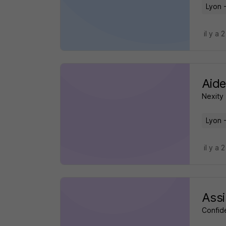
Lyon 
il y a 
Aid
Nexity
Lyon 
il y a 
Assi
Confid