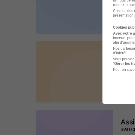
Ils nous perm
rendre la nav
Lyon 
Ces cookies o
présentation 
il y a 
Cookies publ
Avec votre 
traceurs pour
afin d’augmen
Nos partenair
Assi
d’intérêt.
Vous pouvez 
BINDP
"
Gérer les t
Pour en savoi
Lyon 
il y a 
Assi
SWITC