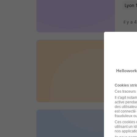
Lyon 
il y a 
Assi
Confid
Hellowork
Lyon 
Cookies str
il y a 
Ces traceurs
Il s'agit not
active pendan
des utilisateu
est connecté 
frauduleux ou 
Assi
Ces cookies o
utilisant un 
SR Rec
nos applicatio