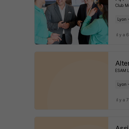
Club M
Lyon 
il y a 
Alte
ESAM 
Lyon 
il y a 
Assi