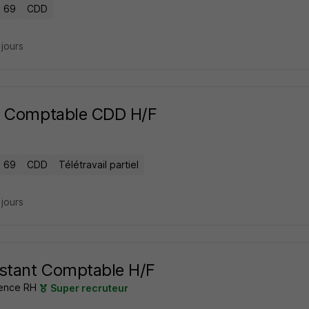
- 69
CDD
2 jours
e Comptable CDD H/F
- 69
CDD
Télétravail partiel
2 jours
stant Comptable H/F
ence RH
Super recruteur