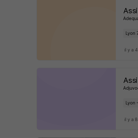
Assi
Adequa
Lyon 
il y a 
Assi
Adjuvo
Lyon 
il y a 