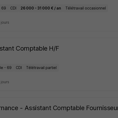
- 69
CDI
26 000 - 31 000 € / an
Télétravail occasionnel
5 jours
stant Comptable H/F
3e - 69
CDI
Télétravail partiel
5 jours
rnance - Assistant Comptable Fournisseur