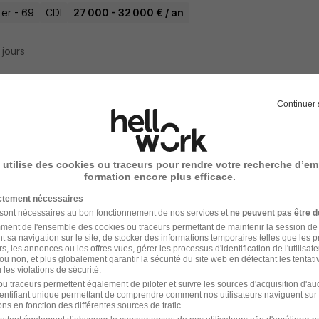
1er - 69
CDI
27 000 - 32 000 € / an
4 jours
Continuer 
stant Comptable - Lyon H/F
ence RH
Super recruteur
 utilise des cookies ou traceurs pour rendre votre recherche d’em
1er - 69
CDI
28 000 - 35 000 € / an
formation encore plus efficace.
ictement nécessaires
4 jours
 sont nécessaires au bon fonctionnement de nos services et
ne peuvent pas être d
amment
de l'ensemble des cookies ou traceurs
permettant de maintenir la session de l
t sa navigation sur le site, de stocker des informations temporaires telles que les 
rs, les annonces ou les offres vues, gérer les processus d'identification de l'utilisateur,
ou non, et plus globalement garantir la sécurité du site web en détectant les tentati
les violations de sécurité.
stant Comptable H/F
u traceurs permettent également de piloter et suivre les sources d'acquisition d'a
identifiant unique permettant de comprendre comment nos utilisateurs naviguent sur 
rutement
Super recruteur
ns en fonction des différentes sources de trafic.