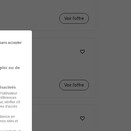
Voir l’offre
sans accepter
ploi ou de
Voir l’offre
ésactivés
.
'utilisateur
préférences
 vérifier s'il
ves d'accès
udience en
nos sites et