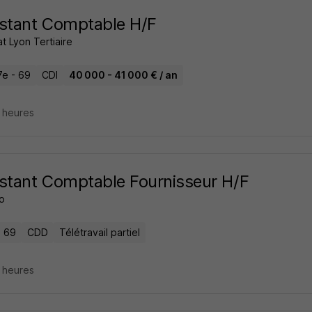
stant Comptable H/F
t Lyon Tertiaire
7e - 69
CDI
40 000 - 41 000 € / an
4 heures
stant Comptable Fournisseur H/F
o
- 69
CDD
Télétravail partiel
8 heures