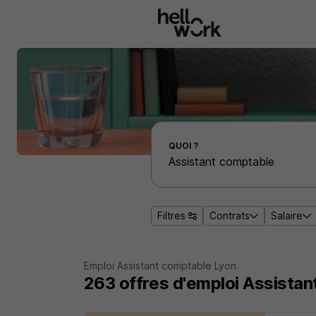
Aller au contenu principal
Effectuer une recherche d'emploi par localité
QUOI ?
Filtres
Contrats
Salaire
Emploi Assistant comptable Lyon
263
offres d'emploi
Assistan