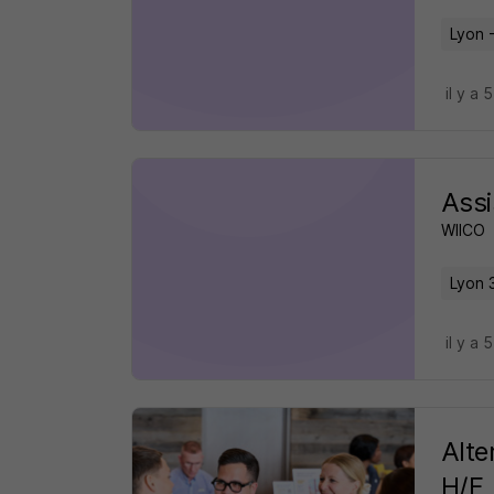
Lyon 
il y a 
Assi
WIICO
Lyon 
il y a 
Alte
H/F