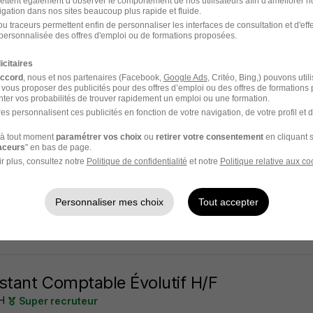
ettent également d’observer le comportement de nos utilisateurs afin d'améliorer no
igation dans nos sites beaucoup plus rapide et fluide.
- 69
CDI
24 000 - 31 000 € / an
Télétravail partiel
u traceurs permettent enfin de personnaliser les interfaces de consultation et d'eff
personnalisée des offres d'emploi ou de formations proposées.
4 jours
icitaires
accord
, nous et nos partenaires (Facebook,
Google Ads
, Critéo, Bing,) pouvons util
 vous proposer des publicités pour des offres d’emploi ou des offres de formations
ter vos probabilités de trouver rapidement un emploi ou une formation.
es personnalisent ces publicités en fonction de votre navigation, de votre profil et 
stant Comptable en Cabinet H/F
à tout moment
paramétrer vos choix
ou
retirer votre consentement
en cliquant s
EOPLE
Super recruteur
raceurs
" en bas de page.
r plus, consultez notre
Politique de confidentialité
et notre
Politique relative aux co
- 69
CDI
26 000 - 30 000 € / an
Télétravail occasionnel
Personnaliser mes choix
Tout accepter
5 jours
stant Comptable Évolutif H/F
H
Super recruteur