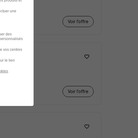
s produits et
ectuer une
Voir l’offre
iser des
 personnalisés
de vos centres
ur le lien
okies
.
Voir l’offre