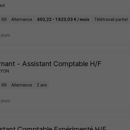
ed
- 69
Alternance
492,22 - 1 823,03 € / mois
Télétravail partiel
6 jours
rnant - Assistant Comptable H/F
LYON
- 69
Alternance
2 ans
7 jours
stant Comptable Expérimenté H/F