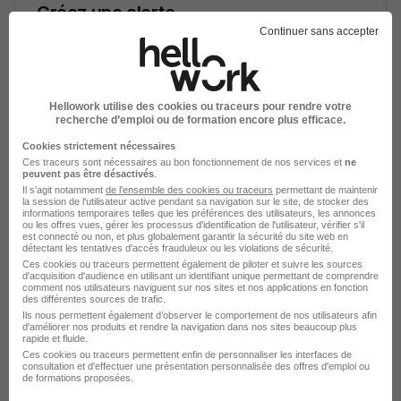
Créez une alerte
Continuer sans accepter
Soyez alerté des nouvelles offres pour cette
recherche dès leur parution.
Hellowork utilise des cookies ou traceurs pour rendre votre
Créer mon alerte
recherche d’emploi ou de formation encore plus efficace.
Cookies strictement nécessaires
En cliquant sur "Créer mon alerte", vous acceptez les
Ces traceurs sont nécessaires au bon fonctionnement de nos services et
ne
CGU
et déclarez avoir pris connaissance de la
peuvent pas être désactivés
.
politique de protection des données du site
Il s'agit notamment
de l'ensemble des cookies ou traceurs
permettant de maintenir
la session de l'utilisateur active pendant sa navigation sur le site, de stocker des
hellowork.com.
informations temporaires telles que les préférences des utilisateurs, les annonces
ou les offres vues, gérer les processus d'identification de l'utilisateur, vérifier s'il
est connecté ou non, et plus globalement garantir la sécurité du site web en
détectant les tentatives d'accès frauduleux ou les violations de sécurité.
Ces cookies ou traceurs permettent également de piloter et suivre les sources
d'acquisition d'audience en utilisant un identifiant unique permettant de comprendre
comment nos utilisateurs naviguent sur nos sites et nos applications en fonction
des différentes sources de trafic.
Ils nous permettent également d’observer le comportement de nos utilisateurs afin
d'améliorer nos produits et rendre la navigation dans nos sites beaucoup plus
rapide et fluide.
Élargissez votre recherche
Ces cookies ou traceurs permettent enfin de personnaliser les interfaces de
consultation et d'effectuer une présentation personnalisée des offres d'emploi ou
Emploi Agent de propreté Saint-Aignan
de formations proposées.