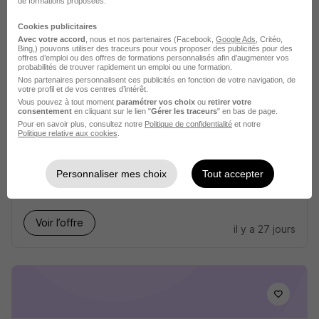
de formations proposées.
Voir l’offre
il y a 25 jours
Cookies publicitaires
Avec votre accord
, nous et nos partenaires (Facebook,
Google Ads
, Critéo,
Bing,) pouvons utiliser des traceurs pour vous proposer des publicités pour des
offres d’emploi ou des offres de formations personnalisés afin d’augmenter vos
probabilités de trouver rapidement un emploi ou une formation.
Nos partenaires personnalisent ces publicités en fonction de votre navigation, de
votre profil et de vos centres d’intérêt.
Vous pouvez à tout moment
paramétrer vos choix
ou
retirer votre
consentement
en cliquant sur le lien "
Gérer les traceurs
" en bas de page.
Pour en savoir plus, consultez notre
Politique de confidentialité
et notre
Agent Technique Polyvalent H/F
Politique relative aux cookies
.
Cc du Pithiverais-Gatinais
Personnaliser mes choix
Tout accepter
Puiseaux - 45
CDD
Voir l’offre
il y a 27 jours