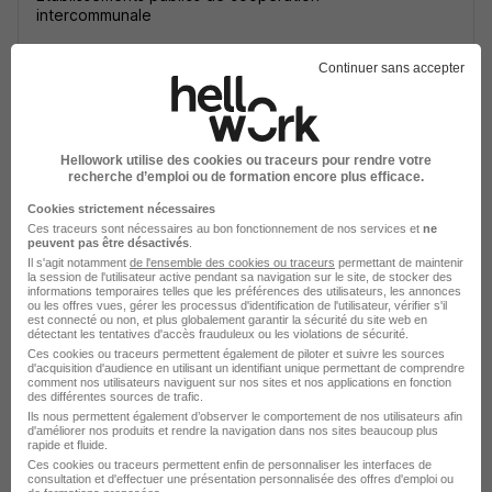
intercommunale
Corbeilles - 45
Fonctionnaire
Continuer sans accepter
Voir l’offre
il y a 18 jours
Hellowork utilise des cookies ou traceurs pour rendre votre
recherche d’emploi ou de formation encore plus efficace.
Cookies strictement nécessaires
Ces traceurs sont nécessaires au bon fonctionnement de nos services et
ne
peuvent pas être désactivés
.
Il s'agit notamment
de l'ensemble des cookies ou traceurs
permettant de maintenir
la session de l'utilisateur active pendant sa navigation sur le site, de stocker des
informations temporaires telles que les préférences des utilisateurs, les annonces
Agent Technique Polyvalent -
ou les offres vues, gérer les processus d'identification de l'utilisateur, vérifier s'il
est connecté ou non, et plus globalement garantir la sécurité du site web en
Communaute de Communes du
détectant les tentatives d'accès frauduleux ou les violations de sécurité.
Ces cookies ou traceurs permettent également de piloter et suivre les sources
Pithiverais-Gatinais H/F
d'acquisition d'audience en utilisant un identifiant unique permettant de comprendre
Etablissements publics de coopération
comment nos utilisateurs naviguent sur nos sites et nos applications en fonction
des différentes sources de trafic.
intercommunale
Ils nous permettent également d’observer le comportement de nos utilisateurs afin
d'améliorer nos produits et rendre la navigation dans nos sites beaucoup plus
rapide et fluide.
Puiseaux - 45
Fonctionnaire
Ces cookies ou traceurs permettent enfin de personnaliser les interfaces de
consultation et d'effectuer une présentation personnalisée des offres d'emploi ou