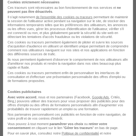
Cookies strictement nécessaires
Ces traceurs sont nécessaires au bon fonctionnement de nos services et
ne
peuvent pas être désactivés
.
Il s'agit notamment
de l'ensemble des cookies ou traceurs
permettant de maintenir
la session de l'utilisateur active pendant sa navigation sur le site, de stocker des
informations temporaires telles que les préférences des utilisateurs, les annonces
ou les offres vues, gérer les processus d'identification de l'utilisateur, vérifier s'il
est connecté ou non, et plus globalement garantir la sécurité du site web en
détectant les tentatives d'accès frauduleux ou les violations de sécurité.
Agent d'Entretien en Milieu Médical H/F
Ces cookies ou traceurs permettent également de piloter et suivre les sources
d'acquisition d'audience en utilisant un identifiant unique permettant de comprendre
Geiq Pep's
comment nos utilisateurs naviguent sur nos sites et nos applications en fonction
des différentes sources de trafic.
Ils nous permettent également d’observer le comportement de nos utilisateurs afin
Falaise - 14
Alternance
Temps partiel
d'améliorer nos produits et rendre la navigation dans nos sites beaucoup plus
rapide et fluide.
Ces cookies ou traceurs permettent enfin de personnaliser les interfaces de
Cette offre n’est plus disponible depuis le 05/07/26
consultation et d'effectuer une présentation personnalisée des offres d'emploi ou
de formations proposées.
Cookies publicitaires
Avec votre accord
, nous et nos partenaires (Facebook,
Google Ads
, Critéo,
Bing,) pouvons utiliser des traceurs pour vous proposer des publicités pour des
offres d’emploi ou des offres de formations personnalisés afin d’augmenter vos
probabilités de trouver rapidement un emploi ou une formation.
Nos partenaires personnalisent ces publicités en fonction de votre navigation, de
votre profil et de vos centres d’intérêt.
Agent d'Entretien en Milieu Médical H/F
Vous pouvez à tout moment
paramétrer vos choix
ou
retirer votre
Geiq Pep's
consentement
en cliquant sur le lien "
Gérer les traceurs
" en bas de page.
Pour en savoir plus, consultez notre
Politique de confidentialité
et notre