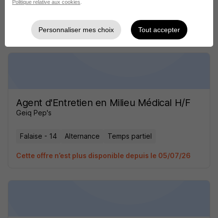
Politique relative aux cookies
.
Falaise - 14
Alternance
Temps partiel
Cette offre n’est plus disponible depuis le 05/07/26
Personnaliser mes choix
Tout accepter
Agent d'Entretien en Milieu Médical H/F
Geiq Pep's
Falaise - 14
Alternance
Temps partiel
Cette offre n’est plus disponible depuis le 05/07/26