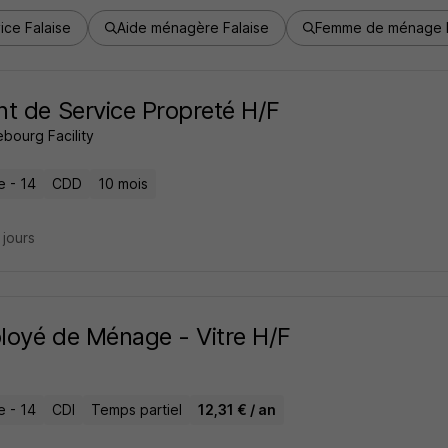
ice Falaise
Aide ménagère Falaise
Femme de ménage F
t de Service Propreté H/F
bourg Facility
e - 14
CDD
10 mois
4 jours
oyé de Ménage - Vitre H/F
e - 14
CDI
Temps partiel
12,31 € / an