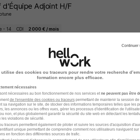
 d'Équipe Adjoint H/F
ptune
e - 14
CDI
2 000 € / mois
21 jours
Continuer 
 utilise des cookies ou traceurs pour rendre votre recherche d’em
t de Service H/F
formation encore plus efficace.
PROPRETÉ
ictement nécessaires
 sont nécessaires au bon fonctionnement de nos services et
ne peuvent pas être d
ges-le-Lac - 61
CDD
Temps partiel
12,52 € / heure
+ 1
amment
de l'ensemble des cookies ou traceurs
permettant de maintenir la session de l
t sa navigation sur le site, de stocker des informations temporaires telles que les 
rs, les annonces ou les offres vues, gérer les processus d'identification de l'utilisateur,
ou non, et plus globalement garantir la sécurité du site web en détectant les tentati
13 jours
les violations de sécurité.
u traceurs permettent également de piloter et suivre les sources d'acquisition d'a
identifiant unique permettant de comprendre comment nos utilisateurs naviguent sur 
ns en fonction des différentes sources de trafic.