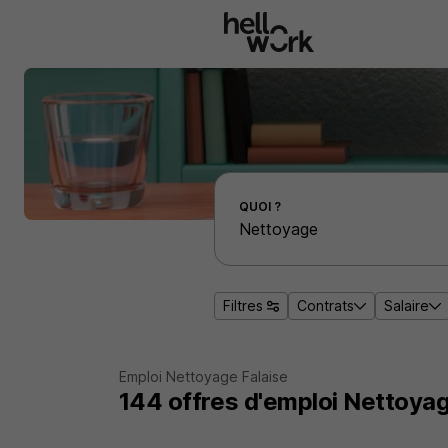
Aller au contenu principal
Effectuer une recherche d'emploi par localité
QUOI ?
Filtres
Contrats
Salaire
Emploi Nettoyage Falaise
144
offres d'emploi
Nettoyag