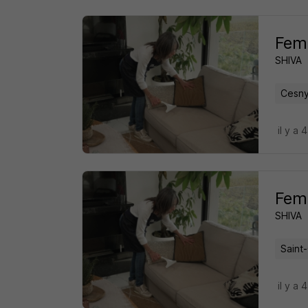
Femm
SHIVA
Cesny
il y a 
Femm
SHIVA
Saint
il y a 