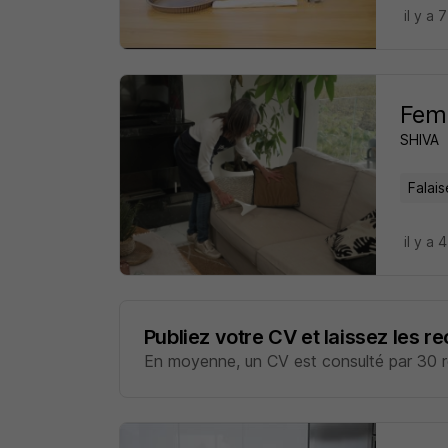
il y a 
Femm
SHIVA
Falais
il y a 
Publiez votre CV et laissez les r
En moyenne, un CV est consulté par 30 re