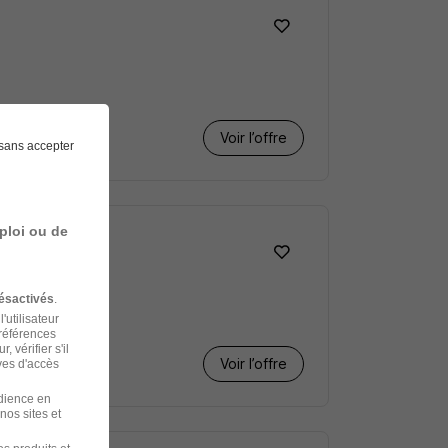
Voir l’offre
sans accepter
ploi ou de
ésactivés
.
'utilisateur
préférences
 vérifier s'il
Voir l’offre
ves d'accès
udience en
nos sites et