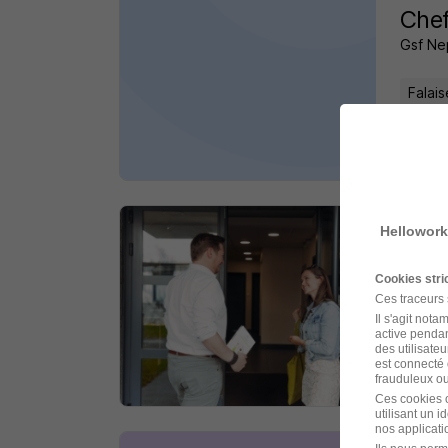
Chef
Gsf Ne
Falais
il y a 
Hellowork
Agen
DECA 
Cookies str
Ces traceurs
Putan
Il s'agit not
active pendan
des utilisateu
est connecté 
il y a 
frauduleux ou 
Ces cookies o
utilisant un 
nos applicatio