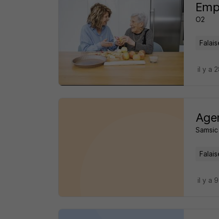
Emp
O2
Falais
il y a 
Agen
Samsic
Falais
il y a 