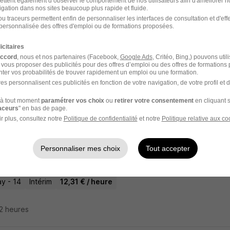
ettent également d’observer le comportement de nos utilisateurs afin d'améliorer no
igation dans nos sites beaucoup plus rapide et fluide.
l'un des premiers à postuler
u traceurs permettent enfin de personnaliser les interfaces de consultation et d'eff
t de Propreté et d'Hygiène CDI - Brettevil
personnalisée des offres d'emploi ou de formations proposées.
 PROPRETE
icitaires
accord
, nous et nos partenaires (Facebook,
Google Ads
, Critéo, Bing,) pouvons util
ville-sur-Laize - 14
CDI
Temps partiel
12,52 € / heure
 vous proposer des publicités pour des offres d’emploi ou des offres de formations
ter vos probabilités de trouver rapidement un emploi ou une formation.
es personnalisent ces publicités en fonction de votre navigation, de votre profil et 
15 heures
à tout moment
paramétrer vos choix
ou
retirer votre consentement
en cliquant s
raceurs
" en bas de page.
r plus, consultez notre
Politique de confidentialité
et notre
Politique relative aux co
t d'Entretien H/F
Personnaliser mes choix
Tout accepter
Super recruteur
y - 14
Intérim
12,31 € / heure
22 heures