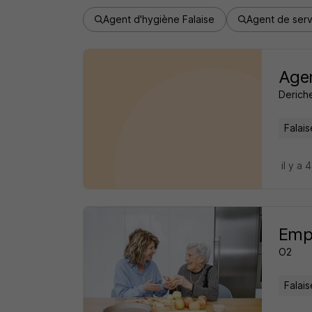
Agent d'hygiène Falaise
Agent de serv
Agen
Deriche
Falais
il y a 
Empl
O2
Falais