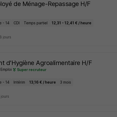
loyé de Ménage-Repassage H/F
e - 14
CDI
Temps partiel
12,31 - 12,41 € / heure
28 jours
t d'Hygiène Agroalimentaire H/F
 Emploi
Super recruteur
e - 14
Intérim
13,16 € / heure
3 mois
9 jours