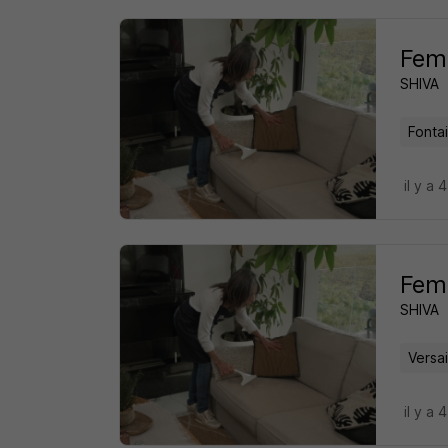
Femm
SHIVA
Fontai
il y a 
Femm
SHIVA
Versai
il y a 