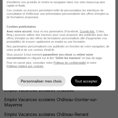
d'améliorer nos produits et rendre la navigation dans nos sites beaucoup plus
Emploi Vacances scolaires Chantonnay
rapide et fluide.
Ces cookies ou traceurs permettent enfin de personnaliser les interfaces de
Emploi Vacances scolaires Chanverrie
consultation et d'effectuer une présentation personnalisée des offres d'emploi ou
de formations proposées.
Emploi Vacances scolaires Chaponost
Cookies publicitaires
Avec votre accord
, nous et nos partenaires (Facebook,
Google Ads
, Critéo,
Emploi Vacances scolaires Charenton-le-Pont
Bing,) pouvons utiliser des traceurs pour vous proposer des publicités pour des
offres d’emploi ou des offres de formations personnalisés afin d’augmenter vos
Emploi Vacances scolaires Charleville-Mézières
probabilités de trouver rapidement un emploi ou une formation.
Nos partenaires personnalisent ces publicités en fonction de votre navigation, de
votre profil et de vos centres d’intérêt.
Emploi Vacances scolaires Charlieu
Vous pouvez à tout moment
paramétrer vos choix
ou
retirer votre
consentement
en cliquant sur le lien "
Gérer les traceurs
" en bas de page.
Emploi Vacances scolaires Chartres
Pour en savoir plus, consultez notre
Politique de confidentialité
et notre
Politique relative aux cookies
.
Emploi Vacances scolaires Chartres-de-Bretagne
Emploi Vacances scolaires Chasseneuil-du-Poitou
Personnaliser mes choix
Tout accepter
Emploi Vacances scolaires Chassieu
Emploi Vacances scolaires Château-Gontier-sur-
Mayenne
Emploi Vacances scolaires Château-Renard