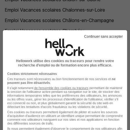
Emploi Vacances scolaires Chalonnes-sur-Loire
Emploi Vacances scolaires Châlons-en-Champagne
Emploi Vacances scolaires Chambéry
Continuer sans accepter
Emploi Vacances scolaires Chambourcy
Emploi Vacances scolaires Chambray-lès-Tours
Hellowork utilise des cookies ou traceurs pour rendre votre
Emploi Vacances scolaires Chamonix-Mont-Blanc
recherche d’emploi ou de formation encore plus efficace.
Emploi Vacances scolaires Champagné
Cookies strictement nécessaires
Ces traceurs sont nécessaires au bon fonctionnement de nos services et
ne
Emploi Vacances scolaires Champagne-au-Mont-d'Or
peuvent pas être désactivés
.
Il s'agit notamment
de l'ensemble des cookies ou traceurs
permettant de maintenir
la session de l'utilisateur active pendant sa navigation sur le site, de stocker des
Emploi Vacances scolaires Champigny
informations temporaires telles que les préférences des utilisateurs, les annonces
ou les offres vues, gérer les processus d'identification de l'utilisateur, vérifier s'il
Emploi Vacances scolaires Champigny-sur-Marne
est connecté ou non, et plus globalement garantir la sécurité du site web en
détectant les tentatives d'accès frauduleux ou les violations de sécurité.
Ces cookies ou traceurs permettent également de piloter et suivre les sources
Emploi Vacances scolaires Champniers
d'acquisition d'audience en utilisant un identifiant unique permettant de comprendre
comment nos utilisateurs naviguent sur nos sites et nos applications en fonction
des différentes sources de trafic.
Emploi Vacances scolaires Chanteloup-les-Vignes
Ils nous permettent également d’observer le comportement de nos utilisateurs afin