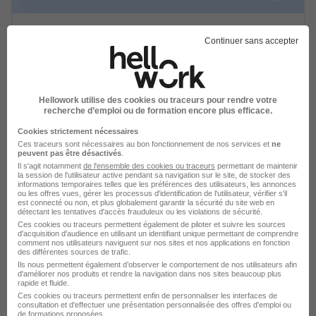
Agent Polyvalent Restauration
Continuer sans accepter
Entretien Gestion Produits Finis H/F
Syndicat Intercommunal a Vocation Unique
Cusset - 03
CDD
1 867,02 € / mois
Hellowork utilise des cookies ou traceurs pour rendre votre
recherche d’emploi ou de formation encore plus efficace.
Cookies strictement nécessaires
Voir l’offre
il y a 18 jours
Ces traceurs sont nécessaires au bon fonctionnement de nos services et
ne
peuvent pas être désactivés
.
Il s'agit notamment
de l'ensemble des cookies ou traceurs
permettant de maintenir
la session de l'utilisateur active pendant sa navigation sur le site, de stocker des
informations temporaires telles que les préférences des utilisateurs, les annonces
ou les offres vues, gérer les processus d'identification de l'utilisateur, vérifier s'il
est connecté ou non, et plus globalement garantir la sécurité du site web en
détectant les tentatives d'accès frauduleux ou les violations de sécurité.
Ces cookies ou traceurs permettent également de piloter et suivre les sources
d'acquisition d'audience en utilisant un identifiant unique permettant de comprendre
comment nos utilisateurs naviguent sur nos sites et nos applications en fonction
Créez une alerte
des différentes sources de trafic.
Ils nous permettent également d’observer le comportement de nos utilisateurs afin
d'améliorer nos produits et rendre la navigation dans nos sites beaucoup plus
Soyez alerté des nouvelles offres pour cette
rapide et fluide.
recherche dès leur parution.
Ces cookies ou traceurs permettent enfin de personnaliser les interfaces de
consultation et d'effectuer une présentation personnalisée des offres d'emploi ou
de formations proposées.