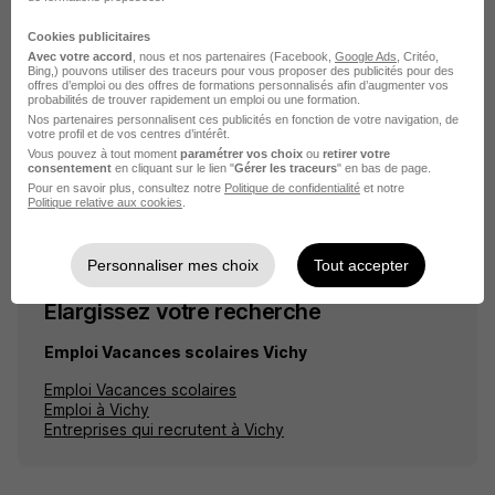
Créer mon alerte
Cookies publicitaires
Avec votre accord
, nous et nos partenaires (Facebook,
Google Ads
, Critéo,
Bing,) pouvons utiliser des traceurs pour vous proposer des publicités pour des
En cliquant sur "Créer mon alerte", vous acceptez les
offres d’emploi ou des offres de formations personnalisés afin d’augmenter vos
CGU
et déclarez avoir pris connaissance de la
probabilités de trouver rapidement un emploi ou une formation.
politique de protection des données du site
Nos partenaires personnalisent ces publicités en fonction de votre navigation, de
votre profil et de vos centres d’intérêt.
hellowork.com.
Vous pouvez à tout moment
paramétrer vos choix
ou
retirer votre
consentement
en cliquant sur le lien "
Gérer les traceurs
" en bas de page.
Pour en savoir plus, consultez notre
Politique de confidentialité
et notre
Politique relative aux cookies
.
Personnaliser mes choix
Tout accepter
Élargissez votre recherche
Emploi Vacances scolaires Vichy
Emploi Vacances scolaires
Emploi à Vichy
Entreprises qui recrutent à Vichy