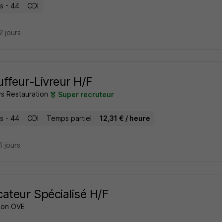
s - 44
CDI
22 jours
ffeur-Livreur H/F
s Restauration
Super recruteur
s - 44
CDI
Temps partiel
12,31 € / heure
21 jours
ateur Spécialisé H/F
ion OVE