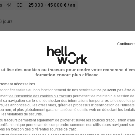
s - 44
CDI
25 000 - 45 000 € / an
16 jours
Continuer 
e d'Enfant H/F
rou Kids
 utilise des cookies ou traceurs pour rendre votre recherche d’em
s - 44
CDI
11,88 € / heure
formation encore plus efficace.
ictement nécessaires
13 jours
 sont nécessaires au bon fonctionnement de nos services et
ne peuvent pas être d
amment
de l'ensemble des cookies ou traceurs
permettant de maintenir la session de l
t sa navigation sur le site, de stocker des informations temporaires telles que les 
rs, les annonces ou les offres vues, gérer les processus d'identification de l'utilisateur,
ou non, et plus globalement garantir la sécurité du site web en détectant les tentati
les violations de sécurité.
ou à Domicile H/F
u traceurs permettent également de piloter et suivre les sources d'acquisition d'a
identifiant unique permettant de comprendre comment nos utilisateurs naviguent sur 
rou Kids
ns en fonction des différentes sources de trafic.