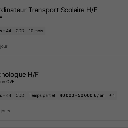
dinateur Transport Scolaire H/F
A
s - 44
CDD
10 mois
 jour
chologue H/F
ion OVE
s - 44
CDD
Temps partiel
40 000 - 50 000 € / an
+ 1
8 jours