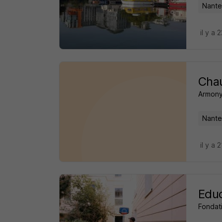
Nante
il y a 
Chau
Armony
Nante
il y a 
Educ
Fondat