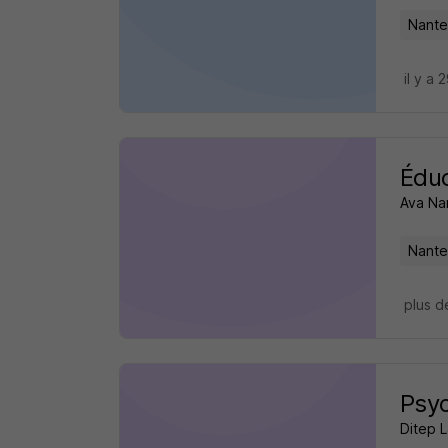
Nante
il y a 
Éduc
Ava Na
Nante
plus d
Psy
Ditep L