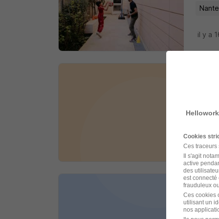
Nante
il y a 
Gard
Kangou
Hellowork
Nante
Cookies str
il y a 
Ces traceurs
Il s'agit not
active pendan
des utilisateu
est connecté 
frauduleux ou 
Noun
Ces cookies o
utilisant un 
Kangou
nos applicatio