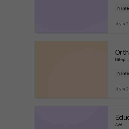
Nante
il y a 
Orth
Ditep L
Nante
il y a 
Educ
AVA