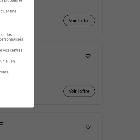
s produits et
ectuer une
Voir l’offre
iser des
 personnalisés
de vos centres
 H/F
ur le lien
okies
.
Voir l’offre
/F