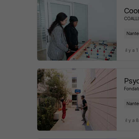
Coor
COALLI
Nante
il y a 1
Psy
Fondat
Nante
il y a 