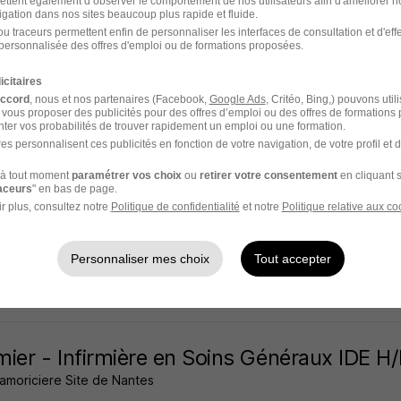
ettent également d’observer le comportement de nos utilisateurs afin d'améliorer no
igation dans nos sites beaucoup plus rapide et fluide.
s - 44
CDI
12,31 € / heure
u traceurs permettent enfin de personnaliser les interfaces de consultation et d'eff
personnalisée des offres d'emploi ou de formations proposées.
20 jours
icitaires
accord
, nous et nos partenaires (Facebook,
Google Ads
, Critéo, Bing,) pouvons util
 vous proposer des publicités pour des offres d’emploi ou des offres de formations
ter vos probabilités de trouver rapidement un emploi ou une formation.
es personnalisent ces publicités en fonction de votre navigation, de votre profil et 
ateur Spécialisé - Éducatrice Spécialisée
à tout moment
paramétrer vos choix
ou
retirer votre consentement
en cliquant s
ntes
raceurs
" en bas de page.
r plus, consultez notre
Politique de confidentialité
et notre
Politique relative aux co
s - 44
CDI
Personnaliser mes choix
Tout accepter
6 jours
rmier - Infirmière en Soins Généraux IDE H
amoriciere Site de Nantes