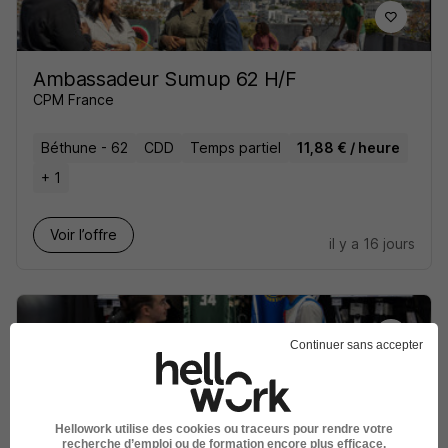
Ambassadeur Sumup 62 H/F
CPM France
Béthune - 62
CDD
Temps partiel
11,88 € / heure
+ 1
Voir l’offre
il y a 16 jours
Continuer sans accepter
Conseiller de Vente Cycle - Mobilité
Urbaine H/F
Hellowork utilise des cookies ou traceurs pour rendre votre
Intersport
recherche d’emploi ou de formation encore plus efficace.