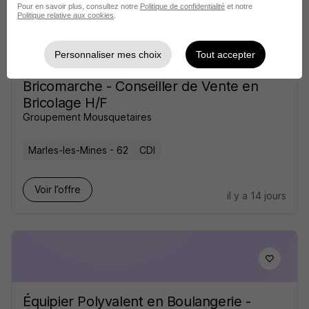
Pour en savoir plus, consultez notre
Politique de confidentialité
et notre
Politique relative aux cookies
.
Personnaliser mes choix
Tout accepter
Bricomarche - Conseiller de Vente en
Bricolage H/F
Groupement Mousquetaires
Marles-les-Mines - 62
CDI
Voir l’offre
il y a 14 jours
Équipier Polyvalent en Boulangerie -