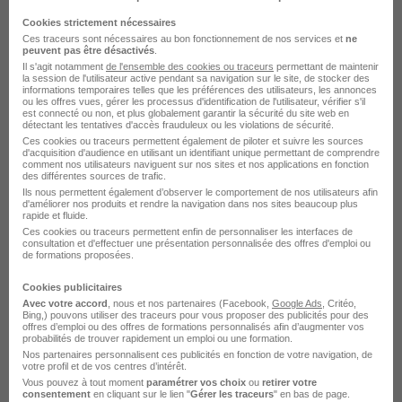
Cookies strictement nécessaires
Liévin - 62
CDD
6 mois
Ces traceurs sont nécessaires au bon fonctionnement de nos services et
ne
peuvent pas être désactivés
.
Il s'agit notamment
de l'ensemble des cookies ou traceurs
permettant de maintenir
la session de l'utilisateur active pendant sa navigation sur le site, de stocker des
Voir l’offre
informations temporaires telles que les préférences des utilisateurs, les annonces
il y a 14 jours
ou les offres vues, gérer les processus d'identification de l'utilisateur, vérifier s'il
est connecté ou non, et plus globalement garantir la sécurité du site web en
détectant les tentatives d'accès frauduleux ou les violations de sécurité.
Ces cookies ou traceurs permettent également de piloter et suivre les sources
d'acquisition d'audience en utilisant un identifiant unique permettant de comprendre
comment nos utilisateurs naviguent sur nos sites et nos applications en fonction
des différentes sources de trafic.
Ils nous permettent également d’observer le comportement de nos utilisateurs afin
d'améliorer nos produits et rendre la navigation dans nos sites beaucoup plus
rapide et fluide.
Conseiller de Vente Cycle - Mobilite
Ces cookies ou traceurs permettent enfin de personnaliser les interfaces de
consultation et d'effectuer une présentation personnalisée des offres d'emploi ou
Urbaine H/F
de formations proposées.
Intersport
Cookies publicitaires
Avec votre accord
, nous et nos partenaires (Facebook,
Google Ads
, Critéo,
Bing,) pouvons utiliser des traceurs pour vous proposer des publicités pour des
Auchy-les-Mines - 62
CDD
6 mois
offres d’emploi ou des offres de formations personnalisés afin d’augmenter vos
probabilités de trouver rapidement un emploi ou une formation.
Nos partenaires personnalisent ces publicités en fonction de votre navigation, de
votre profil et de vos centres d’intérêt.
Voir l’offre
il y a 16 jours
Vous pouvez à tout moment
paramétrer vos choix
ou
retirer votre
consentement
en cliquant sur le lien "
Gérer les traceurs
" en bas de page.