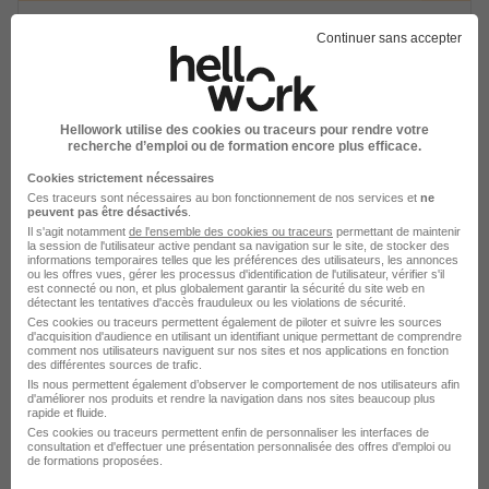
Service Civique - 51 - Ecole Primaire
Continuer sans accepter
Pierlot d'Ay-Champagne Fiche 2 H/F
Academie de Reims
Hellowork utilise des cookies ou traceurs pour rendre votre
Aÿ-Champagne - 51
CDD
Temps partiel
recherche d’emploi ou de formation encore plus efficace.
619,83 € / mois
+ 1
Cookies strictement nécessaires
Ces traceurs sont nécessaires au bon fonctionnement de nos services et
ne
peuvent pas être désactivés
.
Voir l’offre
Il s'agit notamment
de l'ensemble des cookies ou traceurs
permettant de maintenir
il y a 26 jours
la session de l'utilisateur active pendant sa navigation sur le site, de stocker des
informations temporaires telles que les préférences des utilisateurs, les annonces
ou les offres vues, gérer les processus d'identification de l'utilisateur, vérifier s'il
est connecté ou non, et plus globalement garantir la sécurité du site web en
détectant les tentatives d'accès frauduleux ou les violations de sécurité.
Ces cookies ou traceurs permettent également de piloter et suivre les sources
d'acquisition d'audience en utilisant un identifiant unique permettant de comprendre
comment nos utilisateurs naviguent sur nos sites et nos applications en fonction
des différentes sources de trafic.
Ils nous permettent également d’observer le comportement de nos utilisateurs afin
d'améliorer nos produits et rendre la navigation dans nos sites beaucoup plus
Atsem - Igny-Comblizy H/F
rapide et fluide.
Communes
Ces cookies ou traceurs permettent enfin de personnaliser les interfaces de
consultation et d'effectuer une présentation personnalisée des offres d'emploi ou
de formations proposées.
Igny-Comblizy - 51
Fonctionnaire