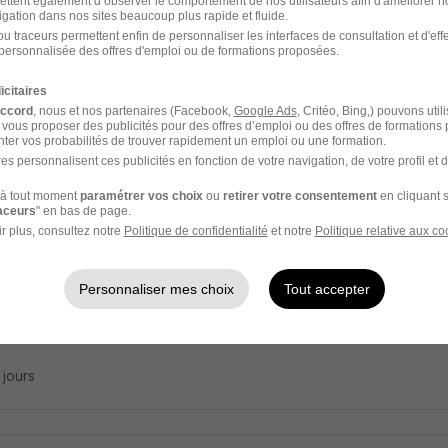
ettent également d’observer le comportement de nos utilisateurs afin d'améliorer no
t de Propreté H/F
igation dans nos sites beaucoup plus rapide et fluide.
u traceurs permettent enfin de personnaliser les interfaces de consultation et d'eff
ervices
personnalisée des offres d'emploi ou de formations proposées.
icitaires
ol - 22
CDD
accord
, nous et nos partenaires (Facebook,
Google Ads
, Critéo, Bing,) pouvons util
 vous proposer des publicités pour des offres d’emploi ou des offres de formations
ter vos probabilités de trouver rapidement un emploi ou une formation.
26 jours
es personnalisent ces publicités en fonction de votre navigation, de votre profil et 
à tout moment
paramétrer vos choix
ou
retirer votre consentement
en cliquant s
raceurs
" en bas de page.
r plus, consultez notre
Politique de confidentialité
et notre
Politique relative aux co
oyé de Maison à Paimpol H/F
Services
Personnaliser mes choix
Tout accepter
ol - 22
CDD
12,31 - 13,22 € / heure
6 jours