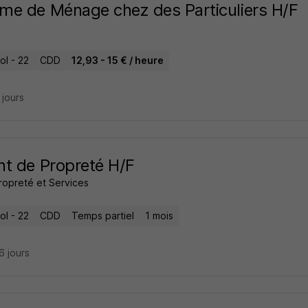
e de Ménage chez des Particuliers H/F
ol - 22
CDD
12,93 - 15 € / heure
8 jours
t de Propreté H/F
ropreté et Services
ol - 22
CDD
Temps partiel
1 mois
26 jours