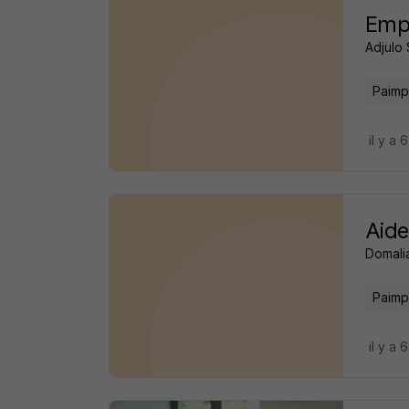
Emp
Adjulo 
Paimp
il y a 
Aid
Domali
Paimp
il y a 