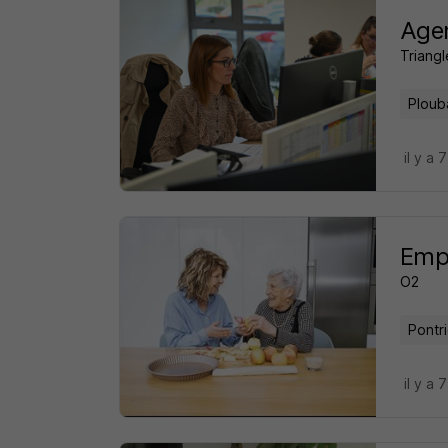
Agen
Triangl
Ploub
il y a 
Empl
O2
Pontr
il y a 