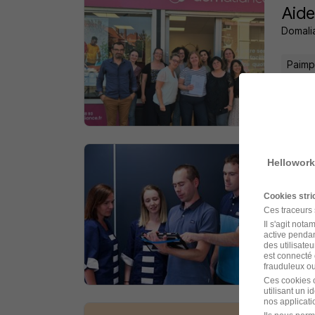
Aid
Domali
Paimp
il y a 
Hellowork
Agen
ABER P
Cookies str
Ces traceurs
Paimp
Il s'agit not
active pendan
des utilisateu
est connecté 
il y a 
frauduleux ou 
Ces cookies o
utilisant un 
nos applicatio