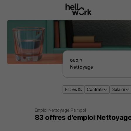
Aller au contenu principal
Effectuer une recherche d'emploi par localité
QUOI ?
Filtres
Contrats
Salaire
Emploi Nettoyage Paimpol
83
offres d'emploi
Nettoyage