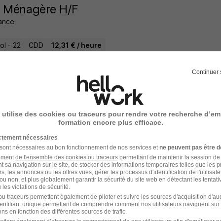
e Ménagère H/F
ance
ol - 22
CDD
12,31 € / heure
29 jours
Continuer 
 utilise des cookies ou traceurs pour rendre votre recherche d’em
t de Propreté H/F
formation encore plus efficace.
ropreté
ictement nécessaires
 sont nécessaires au bon fonctionnement de nos services et
ne peuvent pas être d
ol - 22
CDD
Temps partiel
12,38 € / an
+ 1
amment
de l'ensemble des cookies ou traceurs
permettant de maintenir la session de l
t sa navigation sur le site, de stocker des informations temporaires telles que les 
rs, les annonces ou les offres vues, gérer les processus d'identification de l'utilisateur,
ou non, et plus globalement garantir la sécurité du site web en détectant les tentati
26 jours
les violations de sécurité.
u traceurs permettent également de piloter et suivre les sources d'acquisition d'a
identifiant unique permettant de comprendre comment nos utilisateurs naviguent sur 
ns en fonction des différentes sources de trafic.