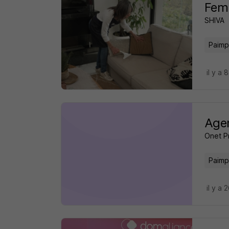
Femm
SHIVA
Paimp
il y a 
Agen
Onet P
Paimp
il y a 