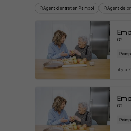
Agent d'entretien Paimpol
Agent de pr
Empl
O2
Paimp
il y a 
Emp
O2
Paimp