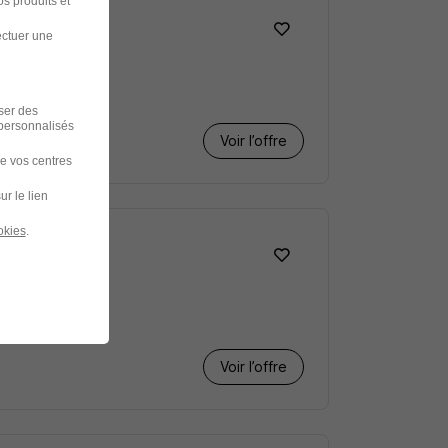
s produits et
ectuer une
iser des
 personnalisés
Voir l’offre
de vos centres
ur le lien
okies
.
Voir l’offre