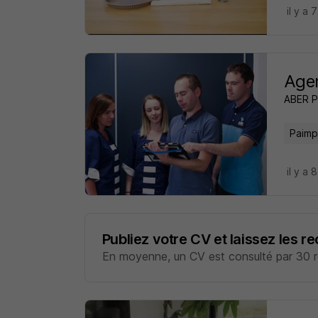
il y a 
Agen
ABER P
Paimp
il y a 
Publiez votre CV et laissez les r
En moyenne, un CV est consulté par 30 re