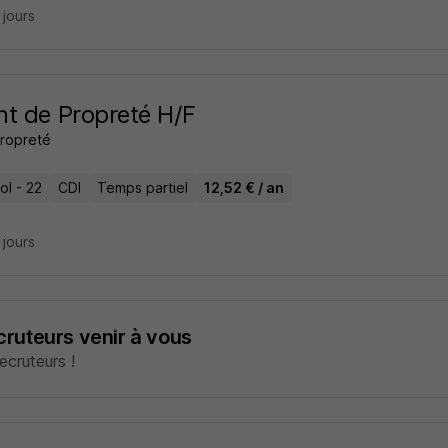
7 jours
t de Propreté H/F
ropreté
ol - 22
CDI
Temps partiel
12,52 € / an
8 jours
ecruteurs venir à vous
cruteurs !