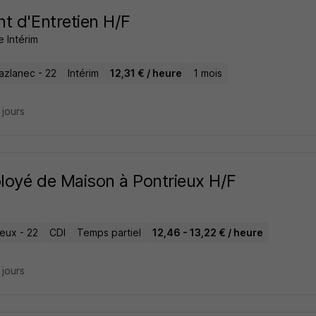
t d'Entretien H/F
e Intérim
azlanec - 22
Intérim
12,31 € / heure
1 mois
7 jours
oyé de Maison à Pontrieux H/F
ieux - 22
CDI
Temps partiel
12,46 - 13,22 € / heure
7 jours