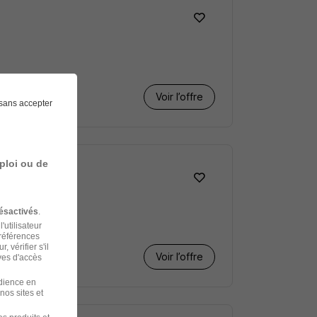
Voir l’offre
sans accepter
ploi ou de
ésactivés
.
'utilisateur
préférences
 vérifier s'il
Voir l’offre
ves d'accès
udience en
nos sites et