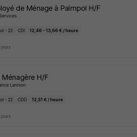
loyé de Ménage à Paimpol H/F
Services
ol - 22
CDI
12,46 - 13,66 € / heure
6 jours
e Ménagère H/F
ance Lannion
ol - 22
CDD
12,31 € / heure
6 jours