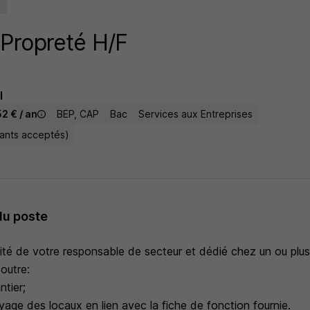
Propreté H/F
I
52 € / an
BEP, CAP
Bac
Services aux Entreprises
tants acceptés)
du poste
ité de votre responsable de secteur et dédié chez un ou plusi
outre:
ntier;
yage des locaux en lien avec la fiche de fonction fournie.