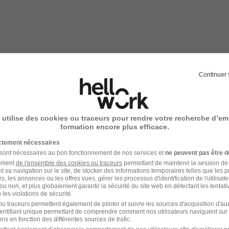
s
utonomie
oraires
Continuer 
ux bénéfices
 utilise des cookies ou traceurs pour rendre votre recherche d’em
formation encore plus efficace.
ictement nécessaires
e recrutement
 sont nécessaires au bon fonctionnement de nos services et
ne peuvent pas être d
amment
de l'ensemble des cookies ou traceurs
permettant de maintenir la session de l
rutement peuvent varier selon l'offre à laquelle vous postulez.
t sa navigation sur le site, de stocker des informations temporaires telles que les 
rs, les annonces ou les offres vues, gérer les processus d'identification de l'utilisateur,
ou non, et plus globalement garantir la sécurité du site web en détectant les tentati
postule à une offre ou dépose sa candidature spontanée sur
les violations de sécurité.
u traceurs permettent également de piloter et suivre les sources d'acquisition d'a
identifiant unique permettant de comprendre comment nos utilisateurs naviguent sur 
ns en fonction des différentes sources de trafic.