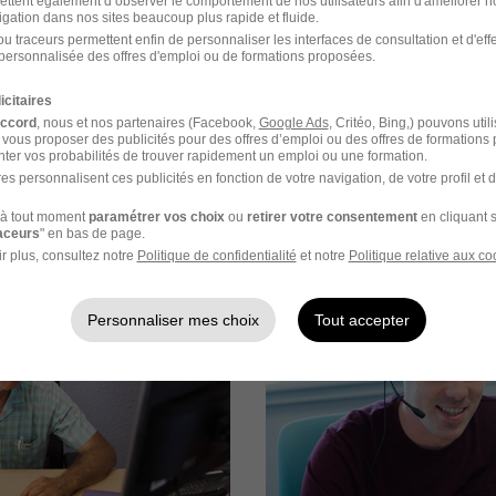
ettent également d’observer le comportement de nos utilisateurs afin d'améliorer no
emps d’échange a lieu avec un membre de l’agence ou de l’é
igation dans nos sites beaucoup plus rapide et fluide.
u traceurs permettent enfin de personnaliser les interfaces de consultation et d'eff
aura l’occasion de rencontrer son futur manager en entretien
personnalisée des offres d'emploi ou de formations proposées.
icitaires
adrants un entretien sera également organisé avec l’équipe 
accord
, nous et nos partenaires (Facebook,
Google Ads
, Critéo, Bing,) pouvons util
 vous proposer des publicités pour des offres d’emploi ou des offres de formations
ter vos probabilités de trouver rapidement un emploi ou une formation.
es personnalisent ces publicités en fonction de votre navigation, de votre profil et 
à tout moment
paramétrer vos choix
ou
retirer votre consentement
en cliquant s
raceurs
" en bas de page.
é en images
r plus, consultez notre
Politique de confidentialité
et notre
Politique relative aux co
Personnaliser mes choix
Tout accepter