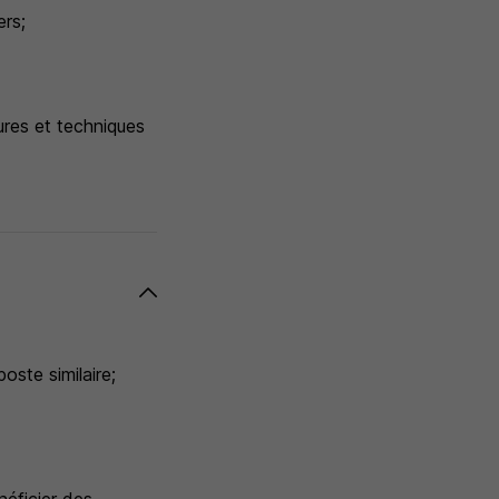
ers;
ures et techniques
oste similaire;