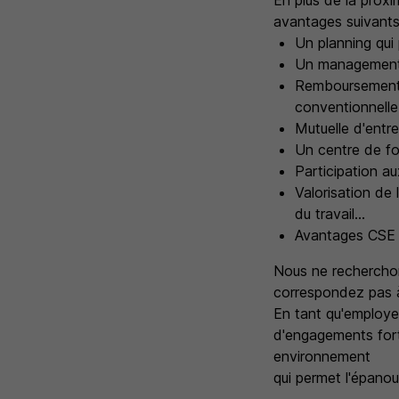
En plus de la proxim
avantages suivants
Un planning qui 
Un management
Remboursement 
conventionnelle
Mutuelle d'entr
Un centre de fo
Participation a
Valorisation de 
du travail...
Avantages CSE :
Nous ne recherchon
correspondez pas à 
En tant qu'employeu
d'engagements forts
environnement
qui permet l'épanou