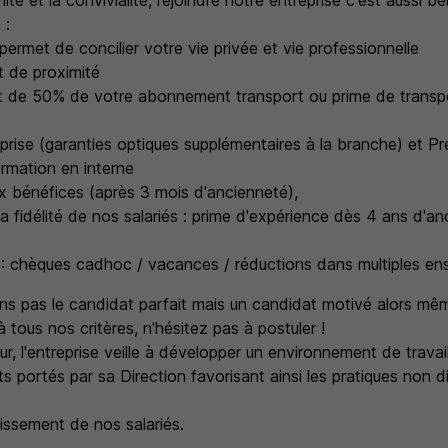
ité et la convivialité, rejoindre notre entreprise c'est aussi b
 :
permet de concilier votre vie privée et vie professionnelle
 de proximité
de 50% de votre abonnement transport ou prime de transp
eprise (garanties optiques supplémentaires à la branche) et 
rmation en interne
ux bénéfices (après 3 mois d'ancienneté),
la fidélité de nos salariés : prime d'expérience dès 4 ans d'an
 chèques cadhoc / vacances / réductions dans multiples ens
s pas le candidat parfait mais un candidat motivé alors mê
tous nos critères, n'hésitez pas à postuler !
r, l'entreprise veille à développer un environnement de travail 
 portés par sa Direction favorisant ainsi les pratiques non d
issement de nos salariés.