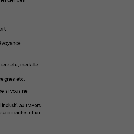
énéficier des
ort
Prévoyance
cienneté, médaille
eignes etc.
me si vous ne
inclusif, au travers
iscriminantes et un