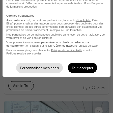
consultation et d'effectuer une présentation personnalisée des offres d'emploi ou
de formations proposées.
Voir l’offre
il y a 4 jours
Cookies publicitaires
Avec votre accord
, nous et nos partenaires (Facebook,
Google Ads
, Critéo,
Bing,) pouvons utiliser des traceurs pour vous proposer des publicités pour des
offres d’emploi ou des offres de formations personnalisés afin d’augmenter vos
probabilités de trouver rapidement un emploi ou une formation.
Nos partenaires personnalisent ces publicités en fonction de votre navigation, de
votre profil et de vos centres d’intérêt.
Vous pouvez à tout moment
paramétrer vos choix
ou
retirer votre
consentement
en cliquant sur le lien "
Gérer les traceurs
" en bas de page.
Pour en savoir plus, consultez notre
Politique de confidentialité
et notre
Juriste H/F
Politique relative aux cookies
.
Groupe NGE
Personnaliser mes choix
Tout accepter
Saint-Priest - 69
CDI
Voir l’offre
il y a 22 jours