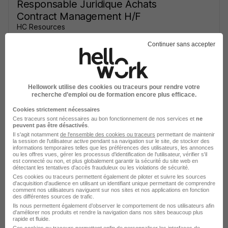
Responsable Juridique Achats
Contract Management H/F
HC Resources
Continuer sans accepter
Lyon 3e - 69
CDI
55 000 - 90 000 € / an
Télétravail partiel
Hellowork utilise des cookies ou traceurs pour rendre votre
recherche d’emploi ou de formation encore plus efficace.
Voir l’offre
il y a 10 jours
Cookies strictement nécessaires
Ces traceurs sont nécessaires au bon fonctionnement de nos services et
ne
peuvent pas être désactivés
.
Il s'agit notamment
de l'ensemble des cookies ou traceurs
permettant de maintenir
la session de l'utilisateur active pendant sa navigation sur le site, de stocker des
informations temporaires telles que les préférences des utilisateurs, les annonces
ou les offres vues, gérer les processus d'identification de l'utilisateur, vérifier s'il
est connecté ou non, et plus globalement garantir la sécurité du site web en
détectant les tentatives d'accès frauduleux ou les violations de sécurité.
Juriste Distribution & Concurrence
Ces cookies ou traceurs permettent également de piloter et suivre les sources
d'acquisition d'audience en utilisant un identifiant unique permettant de comprendre
Junior H/F
comment nos utilisateurs naviguent sur nos sites et nos applications en fonction
des différentes sources de trafic.
Groupe SEB
Ils nous permettent également d’observer le comportement de nos utilisateurs afin
d'améliorer nos produits et rendre la navigation dans nos sites beaucoup plus
rapide et fluide.
Écully - 69
CDI
55 000 € / an
Ces cookies ou traceurs permettent enfin de personnaliser les interfaces de