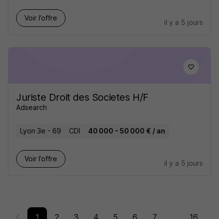
Voir l’offre
il y a 5 jours
Juriste Droit des Societes H/F
Adsearch
Lyon 3e - 69
CDI
40 000 - 50 000 € / an
Voir l’offre
il y a 5 jours
1
2
3
4
5
6
7
...
16