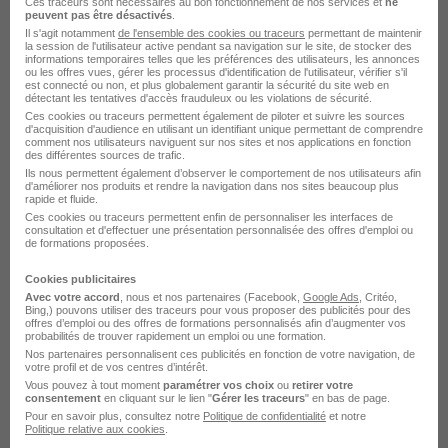
Ces traceurs sont nécessaires au bon fonctionnement de nos services et
ne
peuvent pas être désactivés
.
Il s'agit notamment
de l'ensemble des cookies ou traceurs
permettant de maintenir
Wallers - 59
Fonctionnaire
la session de l'utilisateur active pendant sa navigation sur le site, de stocker des
informations temporaires telles que les préférences des utilisateurs, les annonces
ou les offres vues, gérer les processus d'identification de l'utilisateur, vérifier s'il
est connecté ou non, et plus globalement garantir la sécurité du site web en
Voir l’offre
détectant les tentatives d'accès frauduleux ou les violations de sécurité.
il y a 13 jours
Ces cookies ou traceurs permettent également de piloter et suivre les sources
d'acquisition d'audience en utilisant un identifiant unique permettant de comprendre
comment nos utilisateurs naviguent sur nos sites et nos applications en fonction
des différentes sources de trafic.
Ils nous permettent également d’observer le comportement de nos utilisateurs afin
d'améliorer nos produits et rendre la navigation dans nos sites beaucoup plus
rapide et fluide.
Ces cookies ou traceurs permettent enfin de personnaliser les interfaces de
consultation et d'effectuer une présentation personnalisée des offres d'emploi ou
de formations proposées.
Assistant d'Enseignement Artistique
Spécialité Cuivres - Mairie de Wallers
Cookies publicitaires
Avec votre accord
, nous et nos partenaires (Facebook,
Google Ads
, Critéo,
H/F
Bing,) pouvons utiliser des traceurs pour vous proposer des publicités pour des
Communes
offres d’emploi ou des offres de formations personnalisés afin d’augmenter vos
probabilités de trouver rapidement un emploi ou une formation.
Nos partenaires personnalisent ces publicités en fonction de votre navigation, de
votre profil et de vos centres d’intérêt.
Wallers - 59
Fonctionnaire
Vous pouvez à tout moment
paramétrer vos choix
ou
retirer votre
consentement
en cliquant sur le lien "
Gérer les traceurs
" en bas de page.
Pour en savoir plus, consultez notre
Politique de confidentialité
et notre
Voir l’offre
Politique relative aux cookies
.
il y a 13 jours