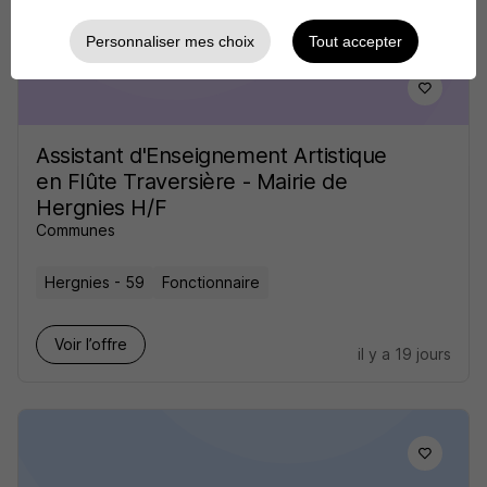
Personnaliser mes choix
Tout accepter
Assistant d'Enseignement Artistique
en Flûte Traversière - Mairie de
Hergnies H/F
Communes
Hergnies - 59
Fonctionnaire
Voir l’offre
il y a 19 jours