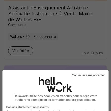
Assistant d'Enseignement Artistique
Spécialité Instruments à Vent - Mairie
de Wallers H/F
Communes
Wallers - 59
Fonctionnaire
Voir l’offre
il y a 13 jours
Continuer sans accepter
Assistant d'Enseignement Artistique
Spécialité Piano - Mairie de Wallers
Hellowork utilise des cookies ou traceurs pour rendre votre
recherche d’emploi ou de formation encore plus efficace.
H/F
Cookies strictement nécessaires
Communes