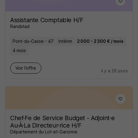
Assistante Comptable H/F
Randstad
Pont-du-Casse - 47
Intérim
2 000 - 2 300 € / mois
4 mois
Voir l’offre
il y a 28 jours
Chef·Fe de Service Budget - Adjoint·e
Au·À·La Directeur·rice H/F
Département du Lot-et-Garonne