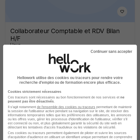
Collaborateur Comptable et RDV Bilan
H/F
Hays
Continuer sans accepter
Agen - 47
CDI
32 000 - 45 000 € / an
Voir l’offre
Hellowork utilise des cookies ou traceurs pour rendre votre
il y a 3 jours
recherche d’emploi ou de formation encore plus efficace.
Cookies strictement nécessaires
Ces traceurs sont nécessaires au bon fonctionnement de nos services et
ne
peuvent pas être désactivés
.
Il s'agit notamment
de l'ensemble des cookies ou traceurs
permettant de maintenir
la session de l'utilisateur active pendant sa navigation sur le site, de stocker des
informations temporaires telles que les préférences des utilisateurs, les annonces
ou les offres vues, gérer les processus d'identification de l'utilisateur, vérifier s'il
est connecté ou non, et plus globalement garantir la sécurité du site web en
Collaborateur Comptable H/F
détectant les tentatives d'accès frauduleux ou les violations de sécurité.
Ces cookies ou traceurs permettent également de piloter et suivre les sources
Harry Hope
d'acquisition d'audience en utilisant un identifiant unique permettant de comprendre