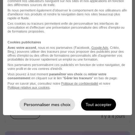
comment nos utilisateurs naviguent sur nos sites et nos applications en fonction
des différentes sources de trafic.
Agen - 47
CDI
35 000 - 45 000 € / an
Ils nous permettent également d’observer le comportement de nos utilisateurs afin
d'améliorer nos produits et rendre la navigation dans nos sites beaucoup plus
rapide et fluide.
Ces cookies ou traceurs permettent enfin de personnaliser les interfaces de
Voir l’offre
consultation et d'effectuer une présentation personnalisée des offres d'emploi ou
il y a 4 jours
de formations proposées.
Cookies publicitaires
Avec votre accord
, nous et nos partenaires (Facebook,
Google Ads
, Critéo,
Bing,) pouvons utiliser des traceurs pour vous proposer des publicités pour des
offres d’emploi ou des offres de formations personnalisés afin d’augmenter vos
probabilités de trouver rapidement un emploi ou une formation.
Nos partenaires personnalisent ces publicités en fonction de votre navigation, de
votre profil et de vos centres d’intérêt.
Collaborateur Comptable H/F
Vous pouvez à tout moment
paramétrer vos choix
ou
retirer votre
consentement
en cliquant sur le lien "
Gérer les traceurs
" en bas de page.
Harry Hope
Pour en savoir plus, consultez notre
Politique de confidentialité
et notre
Politique relative aux cookies
.
Agen - 47
CDI
30 000 - 40 000 € / an
Personnaliser mes choix
Tout accepter
Voir l’offre
il y a 4 jours