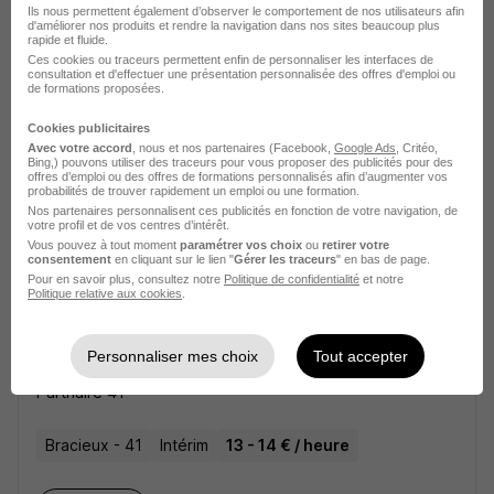
Ils nous permettent également d’observer le comportement de nos utilisateurs afin
d'améliorer nos produits et rendre la navigation dans nos sites beaucoup plus
rapide et fluide.
Collaborateur Comptable H/F
Ces cookies ou traceurs permettent enfin de personnaliser les interfaces de
Nextep HR
consultation et d'effectuer une présentation personnalisée des offres d'emploi ou
de formations proposées.
Meung-sur-Loire - 45
CDI
Cookies publicitaires
Avec votre accord
, nous et nos partenaires (Facebook,
Google Ads
, Critéo,
Bing,) pouvons utiliser des traceurs pour vous proposer des publicités pour des
offres d’emploi ou des offres de formations personnalisés afin d’augmenter vos
Voir l’offre
probabilités de trouver rapidement un emploi ou une formation.
il y a 20 jours
Nos partenaires personnalisent ces publicités en fonction de votre navigation, de
votre profil et de vos centres d’intérêt.
Vous pouvez à tout moment
paramétrer vos choix
ou
retirer votre
consentement
en cliquant sur le lien "
Gérer les traceurs
" en bas de page.
Pour en savoir plus, consultez notre
Politique de confidentialité
et notre
Politique relative aux cookies
.
Personnaliser mes choix
Tout accepter
Comptable H/F
Partnaire 41
Bracieux - 41
Intérim
13 - 14 € / heure