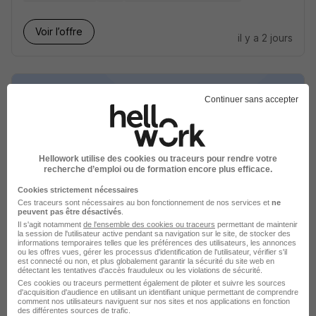
Voir l’offre
il y a 2 jours
Continuer sans accepter
Alternant Comptable H/F
Hellowork utilise des cookies ou traceurs pour rendre votre
Senior Aerospace Ermeto
recherche d’emploi ou de formation encore plus efficace.
Cookies strictement nécessaires
Fossé - 41
Alternance
492,22 - 1 823,03 € / mois
Ces traceurs sont nécessaires au bon fonctionnement de nos services et
ne
peuvent pas être désactivés
.
Il s'agit notamment
de l'ensemble des cookies ou traceurs
permettant de maintenir
Voir l’offre
la session de l'utilisateur active pendant sa navigation sur le site, de stocker des
il y a 8 jours
informations temporaires telles que les préférences des utilisateurs, les annonces
ou les offres vues, gérer les processus d'identification de l'utilisateur, vérifier s'il
est connecté ou non, et plus globalement garantir la sécurité du site web en
détectant les tentatives d'accès frauduleux ou les violations de sécurité.
Ces cookies ou traceurs permettent également de piloter et suivre les sources
d'acquisition d'audience en utilisant un identifiant unique permettant de comprendre
comment nos utilisateurs naviguent sur nos sites et nos applications en fonction
des différentes sources de trafic.