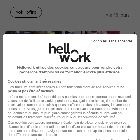
Voir l’offre
il y a 18 jours
Continuer sans accepter
Intermarche - Boucher H/F
Hellowork utilise des cookies ou traceurs pour rendre votre
Groupement Mousquetaires
recherche d’emploi ou de formation encore plus efficace.
Cookies strictement nécessaires
Pogny - 51
CDI
Ces traceurs sont nécessaires au bon fonctionnement de nos services et
ne
peuvent pas être désactivés
.
Il s'agit notamment
de l'ensemble des cookies ou traceurs
permettant de maintenir
la session de l'utilisateur active pendant sa navigation sur le site, de stocker des
Voir l’offre
il y a 14 jours
informations temporaires telles que les préférences des utilisateurs, les annonces
ou les offres vues, gérer les processus d'identification de l'utilisateur, vérifier s'il
est connecté ou non, et plus globalement garantir la sécurité du site web en
détectant les tentatives d'accès frauduleux ou les violations de sécurité.
Ces cookies ou traceurs permettent également de piloter et suivre les sources
d'acquisition d'audience en utilisant un identifiant unique permettant de comprendre
comment nos utilisateurs naviguent sur nos sites et nos applications en fonction
des différentes sources de trafic.