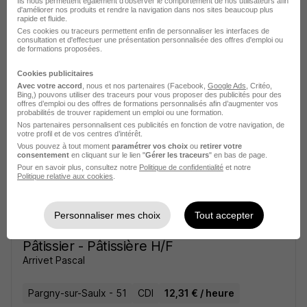
Ils nous permettent également d’observer le comportement de nos utilisateurs afin
d'améliorer nos produits et rendre la navigation dans nos sites beaucoup plus
rapide et fluide.
Boucher H/F
Ces cookies ou traceurs permettent enfin de personnaliser les interfaces de
consultation et d'effectuer une présentation personnalisée des offres d'emploi ou
Actual group
de formations proposées.
Cookies publicitaires
Marolles - 51
Intérim
13 € / heure
Travail de jour
Avec votre accord
, nous et nos partenaires (Facebook,
Google Ads
, Critéo,
+ 1
Bing,) pouvons utiliser des traceurs pour vous proposer des publicités pour des
offres d’emploi ou des offres de formations personnalisés afin d’augmenter vos
probabilités de trouver rapidement un emploi ou une formation.
Nos partenaires personnalisent ces publicités en fonction de votre navigation, de
Voir l’offre
votre profil et de vos centres d’intérêt.
il y a 24 jours
Vous pouvez à tout moment
paramétrer vos choix
ou
retirer votre
consentement
en cliquant sur le lien "
Gérer les traceurs
" en bas de page.
Pour en savoir plus, consultez notre
Politique de confidentialité
et notre
Politique relative aux cookies
.
Personnaliser mes choix
Tout accepter
Pâtissier - Pâtissière H/F
Arrivet Pascal
Pargny-sur-Saulx - 51
CDI
12,31 € / heure