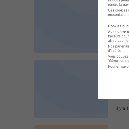
Ils nous perm
Aid
rendre la nav
Ces cookies o
PROM
présentation 
Cookies publ
Abonc
Avec votre 
traceurs pour
afin d’augmen
il y a 
Nos partenair
d’intérêt.
Vous pouvez 
"
Gérer les t
Pour en savoi
Bouc
Blamar
Naven
il y a 1