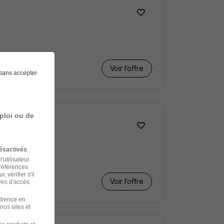
Voir l’offre
sans accepter
ploi ou de
ésactivés
.
'utilisateur
préférences
 vérifier s'il
Voir l’offre
ves d'accès
udience en
nos sites et