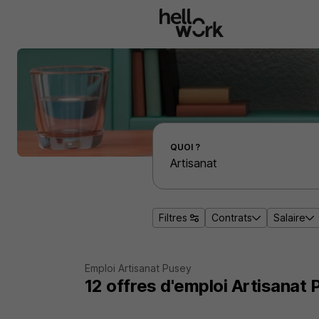
Aller au contenu principal
Effectuer une recherche d'emploi par localité
QUOI ?
Filtres
Contrats
Salaire
Emploi Artisanat Pusey
12
offres d'emploi
Artisanat 