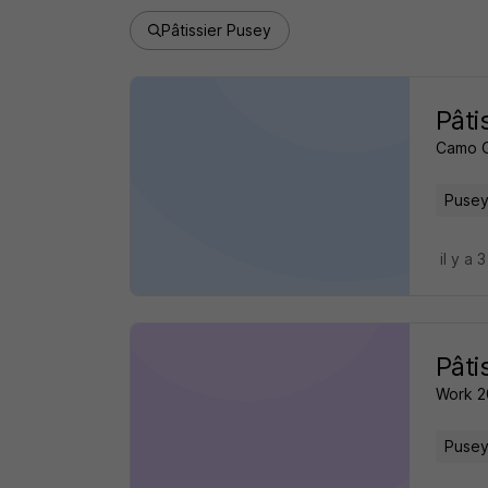
Pâtissier Pusey
Pâti
Camo 
Pusey
il y a 
Pâti
Work 
Pusey