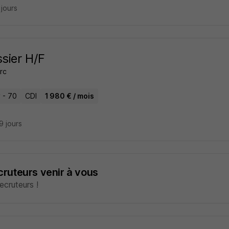
3 jours
ssier H/F
rc
 - 70
CDI
1 980 € / mois
29 jours
ecruteurs venir à vous
cruteurs !