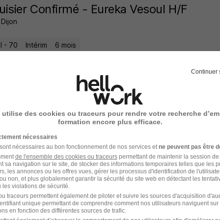
isier Confirmé - Eureka Vesoul H/F
 Dijon
l - 70
Intérim
6 mois
8 jours
Continuer 
 utilise des cookies ou traceurs pour rendre votre recherche d’em
mager H/F
formation encore plus efficace.
ment Mousquetaires
ictement nécessaires
 sont nécessaires au bon fonctionnement de nos services et
ne peuvent pas être d
l - 70
CDI
amment
de l'ensemble des cookies ou traceurs
permettant de maintenir la session de l
t sa navigation sur le site, de stocker des informations temporaires telles que les 
rs, les annonces ou les offres vues, gérer les processus d'identification de l'utilisateur,
ou non, et plus globalement garantir la sécurité du site web en détectant les tentati
17 jours
les violations de sécurité.
u traceurs permettent également de piloter et suivre les sources d'acquisition d'a
identifiant unique permettant de comprendre comment nos utilisateurs naviguent sur 
ns en fonction des différentes sources de trafic.