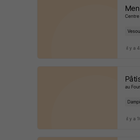
Menu
Centre
Vesou
il y a 
Pâti
au Fou
Dampi
il y a 