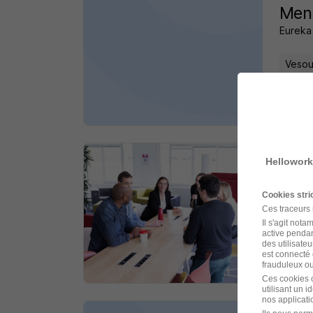
Menu
Eureka
Vesou
il y a 
Hellowork
Fro
Groupe
Cookies str
Ces traceurs
Vesou
Il s'agit not
active pendan
des utilisateu
est connecté 
il y a 
frauduleux ou 
Ces cookies o
utilisant un 
nos applicatio