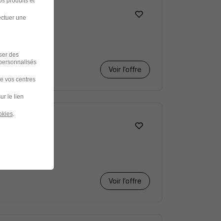
s produits et
ectuer une
iser des
 personnalisés
Voir l’offre
de vos centres
ur le lien
okies
.
Voir l’offre