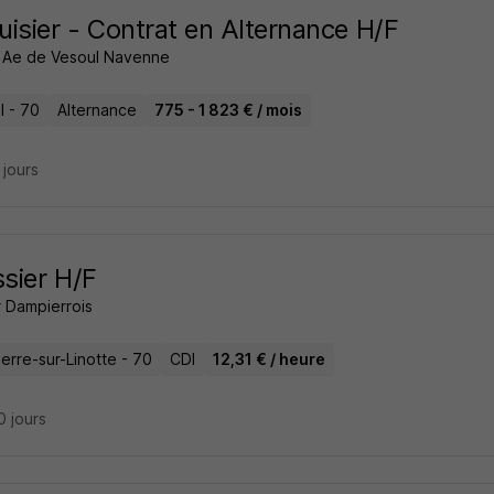
isier - Contrat en Alternance H/F
 Ae de Vesoul Navenne
l - 70
Alternance
775 - 1 823 € / mois
4 jours
ssier H/F
r Dampierrois
erre-sur-Linotte - 70
CDI
12,31 € / heure
10 jours