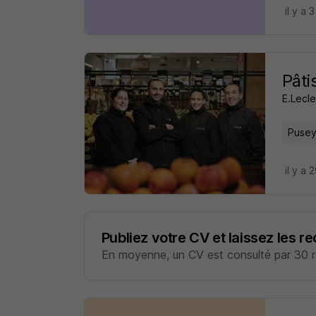
il y a 
Pâti
E.Lecle
Pusey
il y a 
Publiez votre CV et laissez les r
En moyenne, un CV est consulté par 30 re