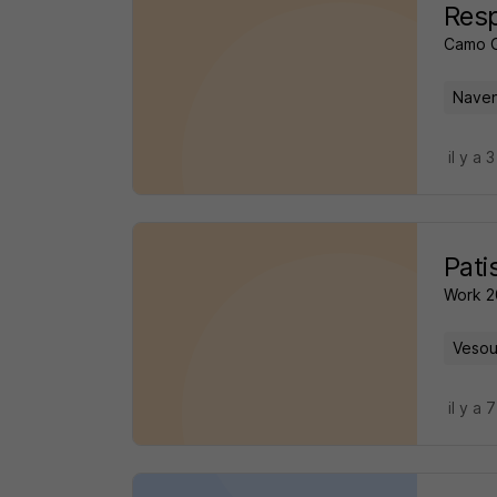
Res
Camo 
Naven
il y a 
Pati
Work 
Vesou
il y a 