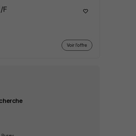
H/F
Voir l’offre
echerche
à Pusey