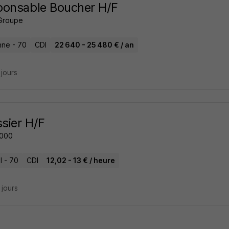
ponsable Boucher H/F
Groupe
ne - 70
CDI
22 640 - 25 480 € / an
3 jours
ssier H/F
2000
l - 70
CDI
12,02 - 13 € / heure
7 jours