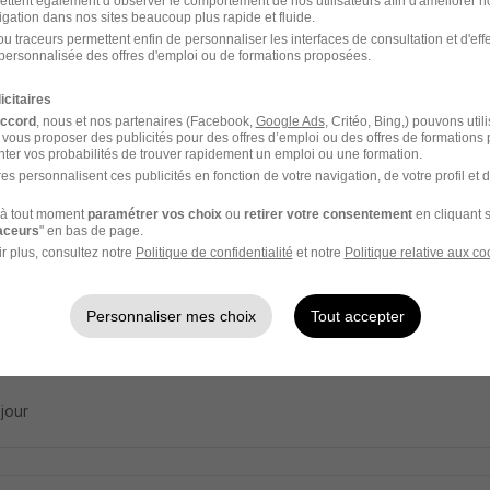
ettent également d’observer le comportement de nos utilisateurs afin d'améliorer no
e Fromager H/F
igation dans nos sites beaucoup plus rapide et fluide.
u traceurs permettent enfin de personnaliser les interfaces de consultation et d'eff
AN
personnalisée des offres d'emploi ou de formations proposées.
icitaires
ourt-Gesincourt - 70
Intérim
12,31 € / heure
3 mois
accord
, nous et nos partenaires (Facebook,
Google Ads
, Critéo, Bing,) pouvons util
 vous proposer des publicités pour des offres d’emploi ou des offres de formations
ter vos probabilités de trouver rapidement un emploi ou une formation.
5 jours
es personnalisent ces publicités en fonction de votre navigation, de votre profil et 
à tout moment
paramétrer vos choix
ou
retirer votre consentement
en cliquant s
raceurs
" en bas de page.
r plus, consultez notre
Politique de confidentialité
et notre
Politique relative aux co
her - Bouchère H/F
Personnaliser mes choix
Tout accepter
ne - 70
CDI
 jour