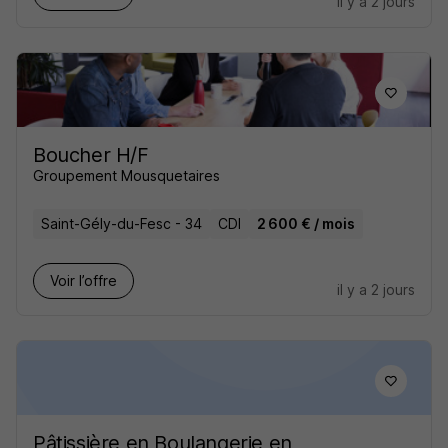
il y a 2 jours
Boucher H/F
Groupement Mousquetaires
Saint-Gély-du-Fesc - 34
CDI
2 600 € / mois
Voir l’offre
il y a 2 jours
Pâtissière en Boulangerie en