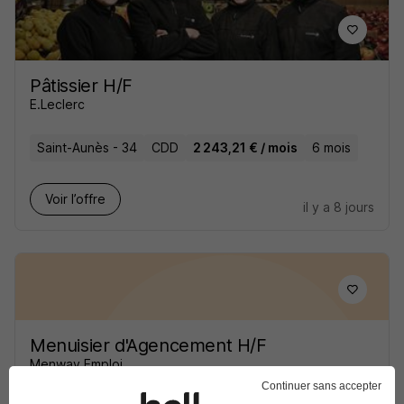
Pâtissier H/F
E.Leclerc
Saint-Aunès - 34
CDD
2 243,21 € / mois
6 mois
Voir l’offre
il y a 8 jours
Menuisier d'Agencement H/F
Menway Emploi
Continuer sans accepter