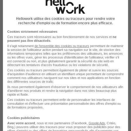
Montpellier - 34
Intérim
12,31 - 14 € / heure
Travail de jour
+ 1
Hellowork utilise des cookies ou traceurs pour rendre votre
recherche d’emploi ou de formation encore plus efficace.
Voir l’offre
il y a 8 jours
Cookies strictement nécessaires
Ces traceurs sont nécessaires au bon fonctionnement de nos services et
ne
peuvent pas être désactivés
.
Il s'agit notamment
de l'ensemble des cookies ou traceurs
permettant de maintenir
la session de l'utilisateur active pendant sa navigation sur le site, de stocker des
informations temporaires telles que les préférences des utilisateurs, les annonces
ou les offres vues, gérer les processus d'identification de l'utilisateur, vérifier s'il
est connecté ou non, et plus globalement garantir la sécurité du site web en
détectant les tentatives d'accès frauduleux ou les violations de sécurité.
Ces cookies ou traceurs permettent également de piloter et suivre les sources
Menuisier Agenceur H/F
d'acquisition d'audience en utilisant un identifiant unique permettant de comprendre
comment nos utilisateurs naviguent sur nos sites et nos applications en fonction
LIP Industrie Bâtiment
des différentes sources de trafic.
Ils nous permettent également d’observer le comportement de nos utilisateurs afin
d'améliorer nos produits et rendre la navigation dans nos sites beaucoup plus
Montpellier - 34
Intérim
14 € / heure
4 mois
rapide et fluide.
Ces cookies ou traceurs permettent enfin de personnaliser les interfaces de
consultation et d'effectuer une présentation personnalisée des offres d'emploi ou
de formations proposées.
Voir l’offre
il y a 9 jours
Cookies publicitaires
Avec votre accord
, nous et nos partenaires (Facebook,
Google Ads
, Critéo,
Bing,) pouvons utiliser des traceurs pour vous proposer des publicités pour des
offres d’emploi ou des offres de formations personnalisés afin d’augmenter vos