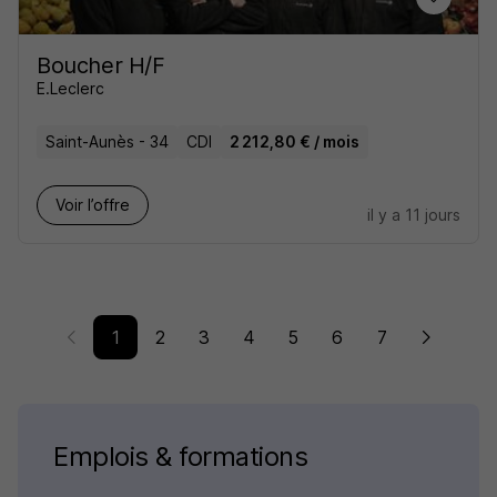
Boucher H/F
E.Leclerc
Saint-Aunès - 34
CDI
2 212,80 € / mois
Voir l’offre
il y a 11 jours
1
2
3
4
5
6
7
Emplois & formations