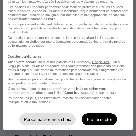
détectant les tentatives d'accès frauduleux ou les violations de sécurité.
En cliquant sur "Créer mon alerte", vous acceptez les
Ces cookies ou traceurs permettent également de piloter et suivre les sources
CGU
et déclarez avoir pris connaissance de la
d'acquisition d'audience en utilisant un identifiant unique permettant de comprendre
politique de protection des données du site
comment nos utilisateurs naviguent sur nos sites et nos applications en fonction
des différentes sources de trafic.
hellowork.com.
Ils nous permettent également d’observer le comportement de nos utilisateurs afin
d'améliorer nos produits et rendre la navigation dans nos sites beaucoup plus
rapide et fluide.
Ces cookies ou traceurs permettent enfin de personnaliser les interfaces de
consultation et d'effectuer une présentation personnalisée des offres d'emploi ou
de formations proposées.
Cookies publicitaires
Avec votre accord
, nous et nos partenaires (Facebook,
Google Ads
, Critéo,
Bing,) pouvons utiliser des traceurs pour vous proposer des publicités pour des
Élargissez votre recherche
offres d’emploi ou des offres de formations personnalisés afin d’augmenter vos
probabilités de trouver rapidement un emploi ou une formation.
Emploi Agricole Loches
Nos partenaires personnalisent ces publicités en fonction de votre navigation, de
votre profil et de vos centres d’intérêt.
Vous pouvez à tout moment
paramétrer vos choix
ou
retirer votre
Emploi Agricole
consentement
en cliquant sur le lien "
Gérer les traceurs
" en bas de page.
Emploi à Loches
Pour en savoir plus, consultez notre
Politique de confidentialité
et notre
Entreprises qui recrutent à Loches
Politique relative aux cookies
.
Personnaliser mes choix
Tout accepter