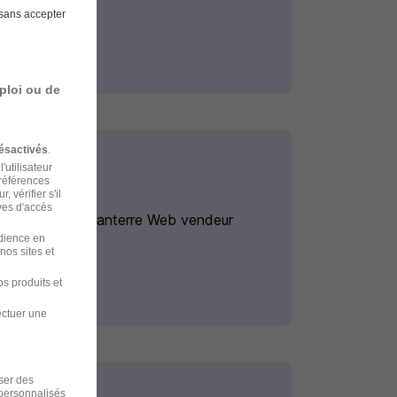
sans accepter
ploi ou de
ésactivés
.
'utilisateur
préférences
 vérifier s'il
ves d'accès
Alternance Nanterre Web vendeur
udience en
nos sites et
s produits et
ectuer une
iser des
 personnalisés