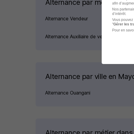
Alternance par métiers simi
afin d’augmen
Nos partenair
d’intérêt.
Alternance Vendeur
Vous pouvez 
"
Gérer les t
Pour en savoi
Alternance Auxiliaire de vente
Alternance par ville en May
Alternance Ouangani
Alternance par métier dans