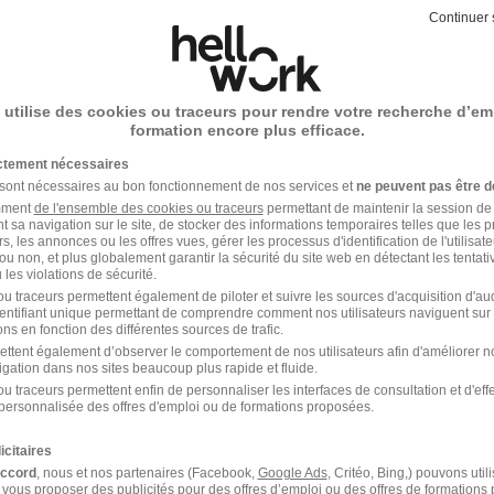
Continuer 
Alternance Vente
 utilise des cookies ou traceurs pour rendre votre recherche d’em
formation encore plus efficace.
ictement nécessaires
 sont nécessaires au bon fonctionnement de nos services et
ne peuvent pas être d
e métier Web vendeur
amment
de l'ensemble des cookies ou traceurs
permettant de maintenir la session de l
t sa navigation sur le site, de stocker des informations temporaires telles que les 
rs, les annonces ou les offres vues, gérer les processus d'identification de l'utilisateur,
ou non, et plus globalement garantir la sécurité du site web en détectant les tentati
Alternance Créteil Web vendeur
les violations de sécurité.
u traceurs permettent également de piloter et suivre les sources d'acquisition d'a
identifiant unique permettant de comprendre comment nos utilisateurs naviguent sur 
ns en fonction des différentes sources de trafic.
ettent également d’observer le comportement de nos utilisateurs afin d'améliorer no
ndeur
igation dans nos sites beaucoup plus rapide et fluide.
u traceurs permettent enfin de personnaliser les interfaces de consultation et d'eff
personnalisée des offres d'emploi ou de formations proposées.
icitaires
accord
, nous et nos partenaires (Facebook,
Google Ads
, Critéo, Bing,) pouvons util
 vous proposer des publicités pour des offres d’emploi ou des offres de formations