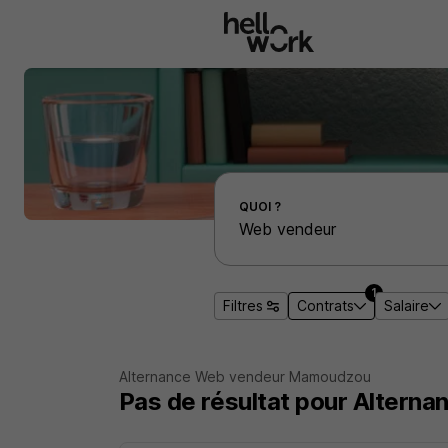
Aller au contenu principal
Effectuer une recherche d'emploi par localité
QUOI ?
1
Filtres
Contrats
Salaire
Alternance Web vendeur Mamoudzou
Pas de résultat pour Alter