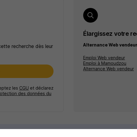
Élargissez votre r
Alternance Web vende
cette recherche dès leur
Emploi Web vendeur
Emploi à Mamoudzou
Alternance Web vendeur
e
ceptez les
CGU
et déclarez
rotection des données du