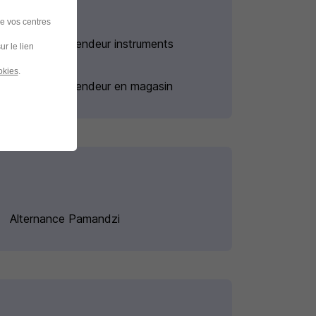
de vos centres
Alternance Vendeur instruments
ur le lien
musique
okies
.
Alternance Vendeur en magasin
Alternance Pamandzi