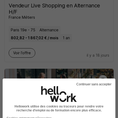
Vendeur Live Shopping en Alternance
H/F
France Métiers
Paris 19e - 75
Alternance
802,82 - 1 867,02 € / mois
1 an
Voir l’offre
il y a 18 jours
Continuer sans accepter
Alternance - Vendeur H/F
Studi CFA
Hellowork utilise des cookies ou traceurs pour rendre votre
recherche d’emploi ou de formation encore plus efficace.
Paris 2e - 75
Alternance