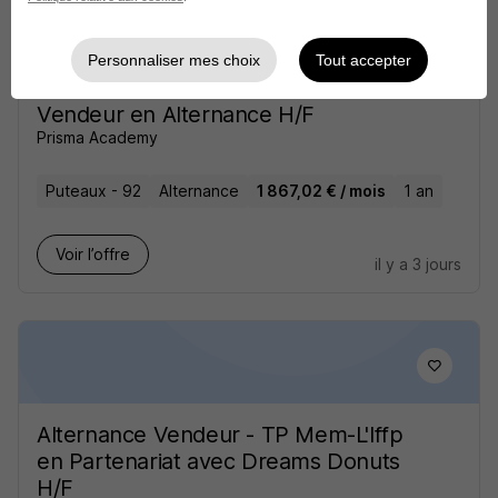
Personnaliser mes choix
Tout accepter
Vendeur en Alternance H/F
Prisma Academy
Puteaux - 92
Alternance
1 867,02 € / mois
1 an
Voir l’offre
il y a 3 jours
Alternance Vendeur - TP Mem-L'Iffp
en Partenariat avec Dreams Donuts
H/F