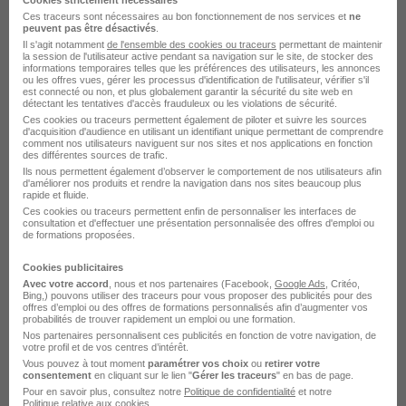
Cookies strictement nécessaires
492,22 - 1 823,03 € / mois
Ces traceurs sont nécessaires au bon fonctionnement de nos services et
ne
peuvent pas être désactivés
.
Il s'agit notamment
de l'ensemble des cookies ou traceurs
permettant de maintenir
la session de l'utilisateur active pendant sa navigation sur le site, de stocker des
Voir l’offre
informations temporaires telles que les préférences des utilisateurs, les annonces
il y a 28 jours
ou les offres vues, gérer les processus d'identification de l'utilisateur, vérifier s'il
est connecté ou non, et plus globalement garantir la sécurité du site web en
détectant les tentatives d'accès frauduleux ou les violations de sécurité.
Ces cookies ou traceurs permettent également de piloter et suivre les sources
d'acquisition d'audience en utilisant un identifiant unique permettant de comprendre
comment nos utilisateurs naviguent sur nos sites et nos applications en fonction
des différentes sources de trafic.
Ils nous permettent également d’observer le comportement de nos utilisateurs afin
d'améliorer nos produits et rendre la navigation dans nos sites beaucoup plus
rapide et fluide.
Alternance - Vendeur H/F
Ces cookies ou traceurs permettent enfin de personnaliser les interfaces de
consultation et d'effectuer une présentation personnalisée des offres d'emploi ou
Studi CFA
de formations proposées.
Cookies publicitaires
Le Chesnay-Rocquencourt - 78
Alternance
Avec votre accord
, nous et nos partenaires (Facebook,
Google Ads
, Critéo,
Bing,) pouvons utiliser des traceurs pour vous proposer des publicités pour des
492,22 - 1 823,03 € / mois
offres d’emploi ou des offres de formations personnalisés afin d’augmenter vos
probabilités de trouver rapidement un emploi ou une formation.
Nos partenaires personnalisent ces publicités en fonction de votre navigation, de
votre profil et de vos centres d’intérêt.
Voir l’offre
il y a 16 heures
Vous pouvez à tout moment
paramétrer vos choix
ou
retirer votre
consentement
en cliquant sur le lien "
Gérer les traceurs
" en bas de page.
Pour en savoir plus, consultez notre
Politique de confidentialité
et notre
Politique relative aux cookies
.