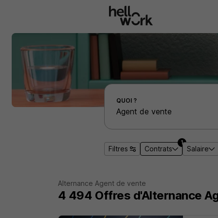
Aller au contenu principal
Effectuer une recherche d'emploi par localité
QUOI ?
1
Filtres
Contrats
Salaire
Alternance Agent de vente
4 494
Offres d'Alternance
Ag