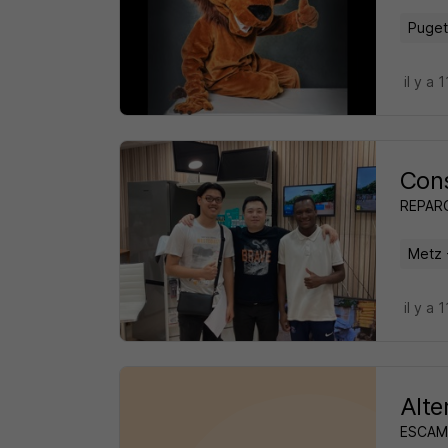
Puget
il y a 
Cons
REPAR
Metz 
il y a 
Alte
ESCAM 