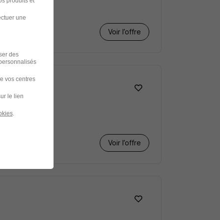
s produits et
ectuer une
Voir l’offre
iser des
 personnalisés
de vos centres
ur le lien
okies
.
Voir l’offre