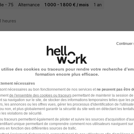
3e - 75
Alternance
1 000 - 1 800 € / mois
1 an
11 heures
Continuer 
rnance Vendeur - Vendeuse en Prêtàporte
mation Rhône-Alpes
 utilise des cookies ou traceurs pour rendre votre recherche d’em
asse - 74
Alternance
500 - 1 800 € / mois
1 an
formation encore plus efficace.
ictement nécessaires
11 heures
 sont nécessaires au bon fonctionnement de nos services et
ne peuvent pas être d
amment
de l'ensemble des cookies ou traceurs
permettant de maintenir la session de l
t sa navigation sur le site, de stocker des informations temporaires telles que les 
rs, les annonces ou les offres vues, gérer les processus d'identification de l'utilisateur,
ou non, et plus globalement garantir la sécurité du site web en détectant les tentati
les violations de sécurité.
eur Polyvalent en Alternance H/F
u traceurs permettent également de piloter et suivre les sources d'acquisition d'a
identifiant unique permettant de comprendre comment nos utilisateurs naviguent sur 
onverters
ns en fonction des différentes sources de trafic.