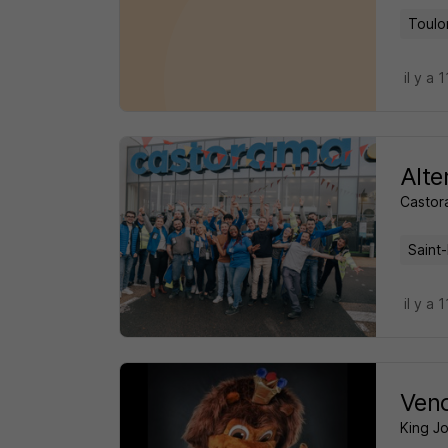
Toulo
il y a 
Alte
Castor
Saint
il y a 
Vend
King J