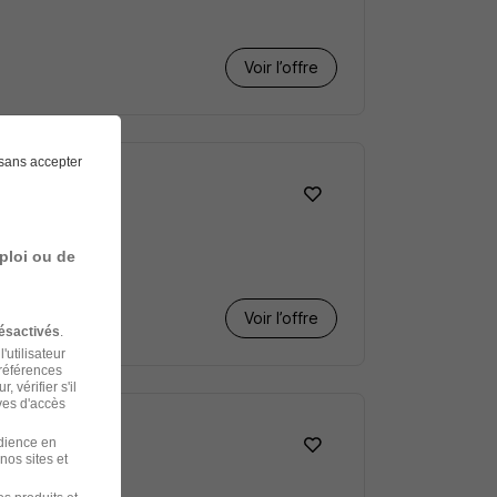
Voir l’offre
sans accepter
r H/F
ploi ou de
Voir l’offre
ésactivés
.
'utilisateur
préférences
 vérifier s'il
ves d'accès
udience en
nos sites et