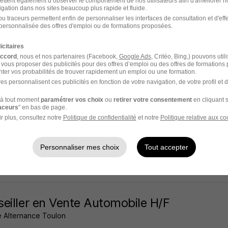
ettent également d’observer le comportement de nos utilisateurs afin d'améliorer no
igation dans nos sites beaucoup plus rapide et fluide.
ille - 80
Alternance
1 an
u traceurs permettent enfin de personnaliser les interfaces de consultation et d'eff
personnalisée des offres d'emploi ou de formations proposées.
11 heures
icitaires
accord
, nous et nos partenaires (Facebook,
Google Ads
, Critéo, Bing,) pouvons util
 vous proposer des publicités pour des offres d’emploi ou des offres de formations
ter vos probabilités de trouver rapidement un emploi ou une formation.
es personnalisent ces publicités en fonction de votre navigation, de votre profil et 
eiller de Vente - en Alternance H/F
à tout moment
paramétrer vos choix
ou
retirer votre consentement
en cliquant s
 F2I
raceurs
" en bas de page.
r plus, consultez notre
Politique de confidentialité
et notre
Politique relative aux co
17e - 75
Alternance
803 - 1 867,01 € / mois
2 ans
Personnaliser mes choix
Tout accepter
11 heures
eiller en Vente Automobile H/F
 Alternance Toulon