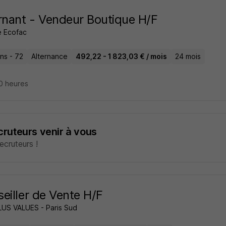
rnant - Vendeur Boutique H/F
 Ecofac
ns - 72
Alternance
492,22 - 1 823,03 € / mois
24 mois
10 heures
ecruteurs venir à vous
cruteurs !
eiller de Vente H/F
PLUS VALUES - Paris Sud