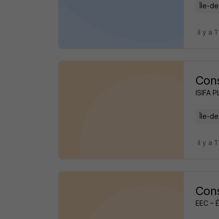
Île-d
il y a 
Cons
ISIFA 
Île-d
il y a 
Cons
EEC – 