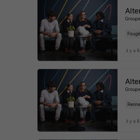
Alte
Groupe
Fougè
il y a 
Alte
Groupe
Renne
il y a 