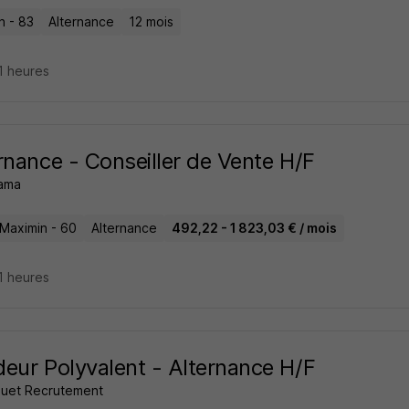
n - 83
Alternance
12 mois
11 heures
rnance - Conseiller de Vente H/F
ama
-Maximin - 60
Alternance
492,22 - 1 823,03 € / mois
11 heures
eur Polyvalent - Alternance H/F
ouet Recrutement