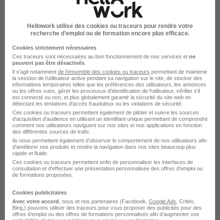
Voir l’offre
il y a 17 jours
Hellowork utilise des cookies ou traceurs pour rendre votre
recherche d’emploi ou de formation encore plus efficace.
Cookies strictement nécessaires
Ces traceurs sont nécessaires au bon fonctionnement de nos services et
ne
peuvent pas être désactivés
.
Il s'agit notamment
de l'ensemble des cookies ou traceurs
permettant de maintenir
la session de l'utilisateur active pendant sa navigation sur le site, de stocker des
informations temporaires telles que les préférences des utilisateurs, les annonces
Conseiller Commercial - Conseillère
ou les offres vues, gérer les processus d'identification de l'utilisateur, vérifier s'il
est connecté ou non, et plus globalement garantir la sécurité du site web en
Commerciale en Bien-Être et d H/F
détectant les tentatives d'accès frauduleux ou les violations de sécurité.
Carte Blanche Communication
Ces cookies ou traceurs permettent également de piloter et suivre les sources
d'acquisition d'audience en utilisant un identifiant unique permettant de comprendre
comment nos utilisateurs naviguent sur nos sites et nos applications en fonction
des différentes sources de trafic.
Metz - 57
Alternance
802,82 - 1 867,02 € / mois
Ils nous permettent également d’observer le comportement de nos utilisateurs afin
d'améliorer nos produits et rendre la navigation dans nos sites beaucoup plus
rapide et fluide.
Ces cookies ou traceurs permettent enfin de personnaliser les interfaces de
Voir l’offre
il y a 16 jours
consultation et d'effectuer une présentation personnalisée des offres d'emploi ou
de formations proposées.
Cookies publicitaires
Avec votre accord
, nous et nos partenaires (Facebook,
Google Ads
, Critéo,
Bing,) pouvons utiliser des traceurs pour vous proposer des publicités pour des
offres d’emploi ou des offres de formations personnalisés afin d’augmenter vos