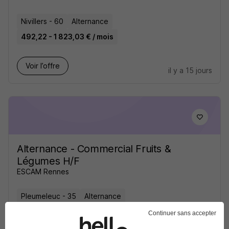
Nivillers - 60
Alternance
492,22 - 1 823,03 € / mois
Voir l’offre
il y a 15 jours
Alternance - Commercial Fruits &
Légumes H/F
ESCAM Rennes
Pleumeleuc - 35
Alternance
492,80 - 1 823,03 € / mois
24 mois
Continuer sans accepter