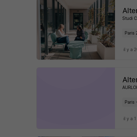
Alte
Studi 
Paris 
il y a
Alte
AURL
Paris 
il y a 1