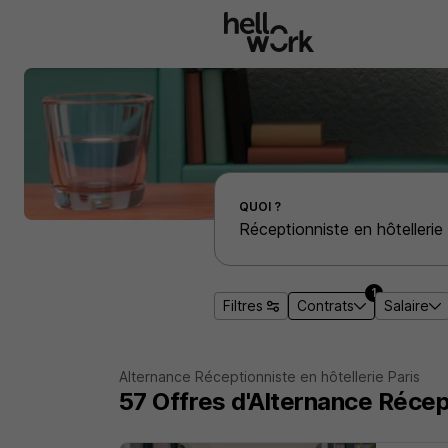
Aller au contenu principal
Effectuer une recherche d'emploi par localité
QUOI ?
1
Filtres
Contrats
Salaire
Alternance Réceptionniste en hôtellerie Paris
57
Offres d'Alternance
Récept