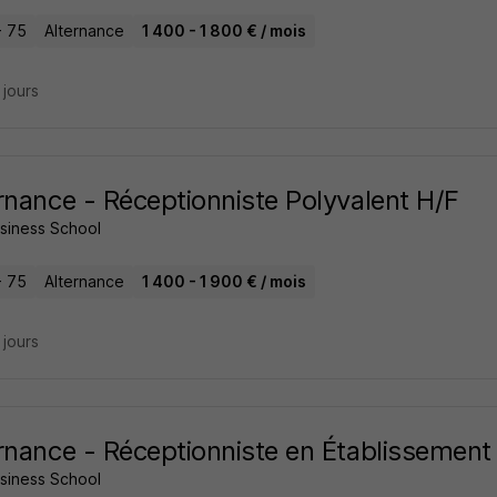
- 75
Alternance
1 400 - 1 800 € / mois
4 jours
rnance - Réceptionniste Polyvalent H/F
usiness School
- 75
Alternance
1 400 - 1 900 € / mois
4 jours
rnance - Réceptionniste en Établissement 
usiness School