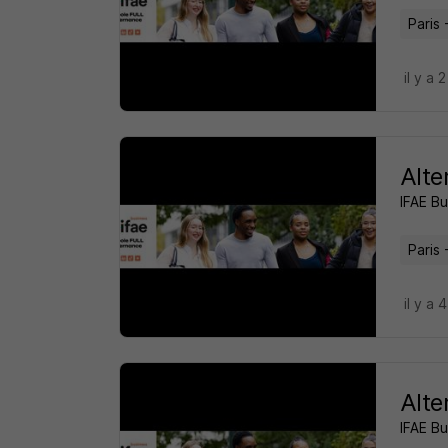
Paris 
il y a 
Alte
IFAE B
Paris 
il y a 
Alte
IFAE B