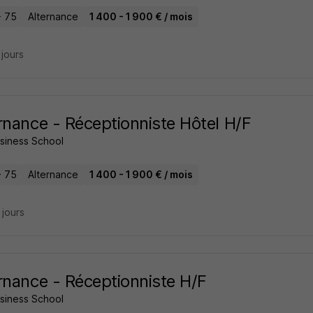
- 75
Alternance
1 400 - 1 900 € / mois
2 jours
rnance - Réceptionniste Hôtel H/F
usiness School
- 75
Alternance
1 400 - 1 900 € / mois
4 jours
rnance - Réceptionniste H/F
usiness School