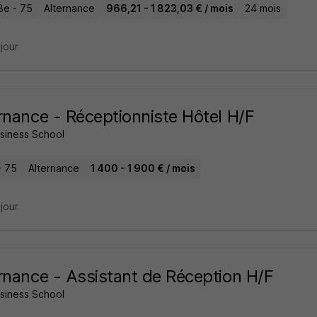
8e - 75
Alternance
966,21 - 1 823,03 € / mois
24 mois
 jour
rnance - Réceptionniste Hôtel H/F
usiness School
- 75
Alternance
1 400 - 1 900 € / mois
 jour
rnance - Assistant de Réception H/F
usiness School