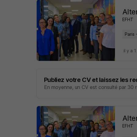
Alte
EFHT
Paris 
il y a 1
Publiez votre CV et laissez les r
En moyenne, un CV est consulté par 30 re
Alte
EFHT