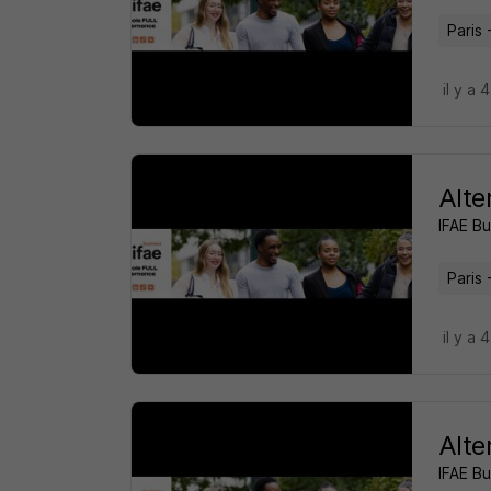
Paris 
il y a 
Alte
IFAE B
Paris 
il y a 
Alte
IFAE B