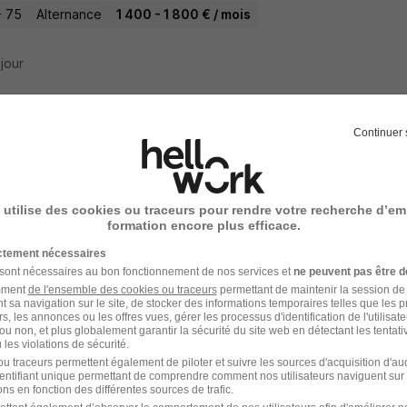
- 75
Alternance
1 400 - 1 800 € / mois
 jour
Continuer 
rnance - Réceptionniste - BTS Tourisme H
OM
 utilise des cookies ou traceurs pour rendre votre recherche d’em
- 75
Alternance
2 ans
formation encore plus efficace.
ictement nécessaires
 jour
 sont nécessaires au bon fonctionnement de nos services et
ne peuvent pas être d
amment
de l'ensemble des cookies ou traceurs
permettant de maintenir la session de l
t sa navigation sur le site, de stocker des informations temporaires telles que les 
rs, les annonces ou les offres vues, gérer les processus d'identification de l'utilisateur,
ou non, et plus globalement garantir la sécurité du site web en détectant les tentati
les violations de sécurité.
rnance - Réceptionniste en Hôtellerie H/F
u traceurs permettent également de piloter et suivre les sources d'acquisition d'a
identifiant unique permettant de comprendre comment nos utilisateurs naviguent sur 
usiness School
ns en fonction des différentes sources de trafic.