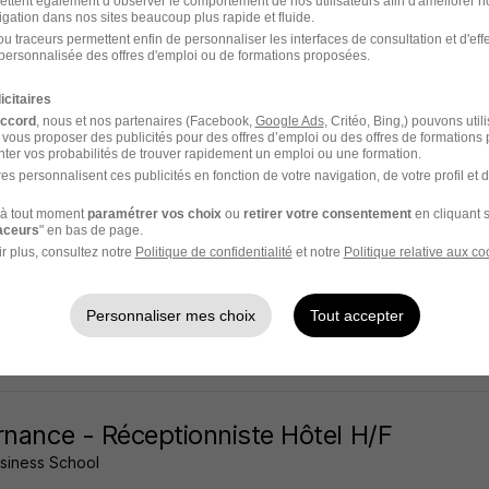
ettent également d’observer le comportement de nos utilisateurs afin d'améliorer no
igation dans nos sites beaucoup plus rapide et fluide.
- 75
Alternance
1 400 - 1 900 € / mois
u traceurs permettent enfin de personnaliser les interfaces de consultation et d'eff
personnalisée des offres d'emploi ou de formations proposées.
2 jours
icitaires
accord
, nous et nos partenaires (Facebook,
Google Ads
, Critéo, Bing,) pouvons util
 vous proposer des publicités pour des offres d’emploi ou des offres de formations
ter vos probabilités de trouver rapidement un emploi ou une formation.
es personnalisent ces publicités en fonction de votre navigation, de votre profil et 
ptionniste Alternant H/F
à tout moment
paramétrer vos choix
ou
retirer votre consentement
en cliquant s
ris
raceurs
" en bas de page.
r plus, consultez notre
Politique de confidentialité
et notre
Politique relative aux co
8e - 75
Alternance
966 - 1 823,03 € / mois
12 mois
Personnaliser mes choix
Tout accepter
 jour
rnance - Réceptionniste Hôtel H/F
usiness School