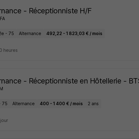
rnance - Réceptionniste H/F
CFA
2e - 75
Alternance
492,22 - 1 823,03 € / mois
 20 heures
rnance - Réceptionniste en Hôtellerie - B
OM
- 75
Alternance
400 - 1 400 € / mois
2 ans
 jour