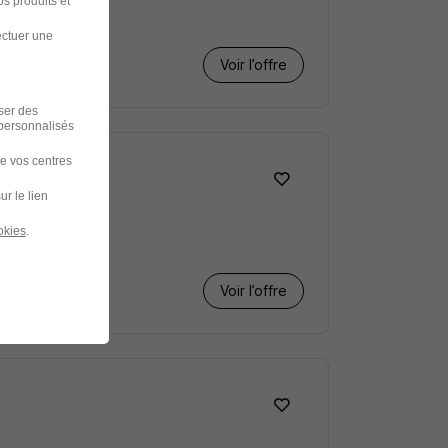
s produits et
ectuer une
Voir l’offre
iser des
 personnalisés
de vos centres
ur le lien
okies
.
Voir l’offre