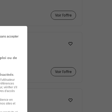
Voir l’offre
sans accepter
/F
ploi ou de
Voir l’offre
ésactivés
.
'utilisateur
préférences
 vérifier s'il
ves d'accès
udience en
nos sites et