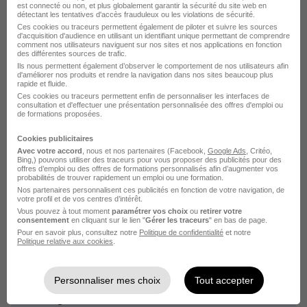
est connecté ou non, et plus globalement garantir la sécurité du site web en
détectant les tentatives d'accès frauduleux ou les violations de sécurité.
Ces cookies ou traceurs permettent également de piloter et suivre les sources
d'acquisition d'audience en utilisant un identifiant unique permettant de comprendre
comment nos utilisateurs naviguent sur nos sites et nos applications en fonction
des différentes sources de trafic.
Ils nous permettent également d’observer le comportement de nos utilisateurs afin
d'améliorer nos produits et rendre la navigation dans nos sites beaucoup plus
Alternance par métier dans le
rapide et fluide.
Ces cookies ou traceurs permettent enfin de personnaliser les interfaces de
domaine Enseignement
consultation et d'effectuer une présentation personnalisée des offres d'emploi ou
de formations proposées.
Cookies publicitaires
Alternance Educateur spécialisé
Avec votre accord
, nous et nos partenaires (Facebook,
Google Ads
, Critéo,
Bing,) pouvons utiliser des traceurs pour vous proposer des publicités pour des
Alternance Animatrice petite enfance
offres d’emploi ou des offres de formations personnalisés afin d’augmenter vos
probabilités de trouver rapidement un emploi ou une formation.
Alternance Assistant d'éducation
Nos partenaires personnalisent ces publicités en fonction de votre navigation, de
votre profil et de vos centres d’intérêt.
Alternance Moniteur éducateur
Vous pouvez à tout moment
paramétrer vos choix
ou
retirer votre
Alternance Aide éducateur
consentement
en cliquant sur le lien "
Gérer les traceurs
" en bas de page.
Pour en savoir plus, consultez notre
Politique de confidentialité
et notre
Alternance Gestionnaire de scolarité
Politique relative aux cookies
.
Voir plus
Personnaliser mes choix
Tout accepter
Parcourir toutes les offres d'alternance du domaine
Enseignement