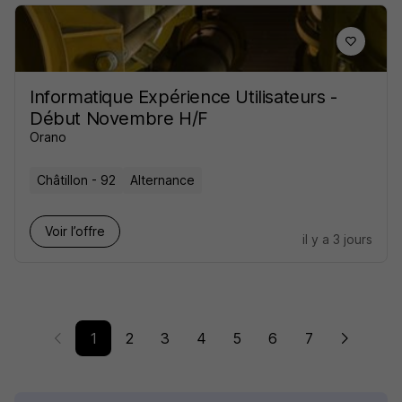
Informatique Expérience Utilisateurs -
Début Novembre H/F
Orano
Châtillon - 92
Alternance
Voir l’offre
il y a 3 jours
1
2
3
4
5
6
7