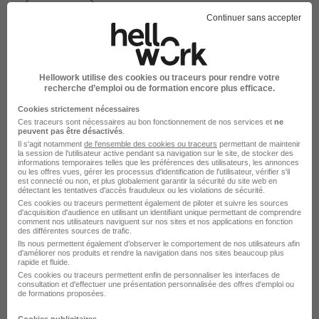
Voir l’offre
il y a 20 heures
Continuer sans accepter
Hellowork utilise des cookies ou traceurs pour rendre votre
recherche d’emploi ou de formation encore plus efficace.
Cookies strictement nécessaires
Assistant Cybersécurité et Réseaux -
Ces traceurs sont nécessaires au bon fonctionnement de nos services et
ne
peuvent pas être désactivés
.
en Alternance H/F
Il s'agit notamment
de l'ensemble des cookies ou traceurs
permettant de maintenir
la session de l'utilisateur active pendant sa navigation sur le site, de stocker des
IRIS
informations temporaires telles que les préférences des utilisateurs, les annonces
ou les offres vues, gérer les processus d'identification de l'utilisateur, vérifier s'il
est connecté ou non, et plus globalement garantir la sécurité du site web en
Paris - 75
Alternance
2 ans
détectant les tentatives d'accès frauduleux ou les violations de sécurité.
Ces cookies ou traceurs permettent également de piloter et suivre les sources
d'acquisition d'audience en utilisant un identifiant unique permettant de comprendre
comment nos utilisateurs naviguent sur nos sites et nos applications en fonction
Voir l’offre
des différentes sources de trafic.
il y a 2 jours
Ils nous permettent également d’observer le comportement de nos utilisateurs afin
d'améliorer nos produits et rendre la navigation dans nos sites beaucoup plus
rapide et fluide.
Ces cookies ou traceurs permettent enfin de personnaliser les interfaces de
consultation et d'effectuer une présentation personnalisée des offres d'emploi ou
de formations proposées.
Cookies publicitaires