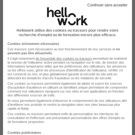
Continuer sans accepter
Développeur Full-Stack Junior -
Alternance H/F
Hellowork utilise des cookies ou traceurs pour rendre votre
Digital School of Paris
recherche d’emploi ou de formation encore plus efficace.
Cookies strictement nécessaires
Levallois-Perret - 92
Alternance
24 mois
Ces traceurs sont nécessaires au bon fonctionnement de nos services et
ne
peuvent pas être désactivés
.
Il s'agit notamment
de l'ensemble des cookies ou traceurs
permettant de maintenir
Voir l’offre
la session de l'utilisateur active pendant sa navigation sur le site, de stocker des
il y a 6 jours
informations temporaires telles que les préférences des utilisateurs, les annonces
ou les offres vues, gérer les processus d'identification de l'utilisateur, vérifier s'il
est connecté ou non, et plus globalement garantir la sécurité du site web en
détectant les tentatives d'accès frauduleux ou les violations de sécurité.
Ces cookies ou traceurs permettent également de piloter et suivre les sources
d'acquisition d'audience en utilisant un identifiant unique permettant de comprendre
comment nos utilisateurs naviguent sur nos sites et nos applications en fonction
des différentes sources de trafic.
Ils nous permettent également d’observer le comportement de nos utilisateurs afin
d'améliorer nos produits et rendre la navigation dans nos sites beaucoup plus
rapide et fluide.
Développeur Full Stack Junior
Ces cookies ou traceurs permettent enfin de personnaliser les interfaces de
Angular - Node.Js - Alternance H/F
consultation et d'effectuer une présentation personnalisée des offres d'emploi ou
de formations proposées.
INTED GROUP (IEG)
Cookies publicitaires