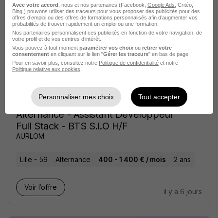
Avec votre accord
, nous et nos partenaires (Facebook,
Google Ads
, Critéo,
Paris - 75
Alternance
1 an
Bing,) pouvons utiliser des traceurs pour vous proposer des publicités pour des
offres d’emploi ou des offres de formations personnalisés afin d’augmenter vos
probabilités de trouver rapidement un emploi ou une formation.
Nos partenaires personnalisent ces publicités en fonction de votre navigation, de
Voir l’offre
il y a 6 jours
votre profil et de vos centres d’intérêt.
Vous pouvez à tout moment
paramétrer vos choix
ou
retirer votre
consentement
en cliquant sur le lien "
Gérer les traceurs
" en bas de page.
Pour en savoir plus, consultez notre
Politique de confidentialité
et notre
Politique relative aux cookies
.
Personnaliser mes choix
Tout accepter
Alternance - Assistant Développeur
Full Stack - BTS S.I.O H/F
AURLOM
Lille - 59
Alternance
400 - 1 400 € / mois
2 ans
Voir l’offre
il y a 6 jours