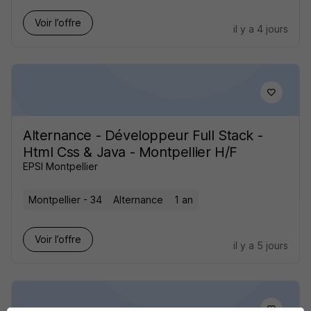
Voir l’offre
il y a 4 jours
Alternance - Développeur Full Stack -
Html Css & Java - Montpellier H/F
EPSI Montpellier
Montpellier - 34
Alternance
1 an
Voir l’offre
il y a 5 jours