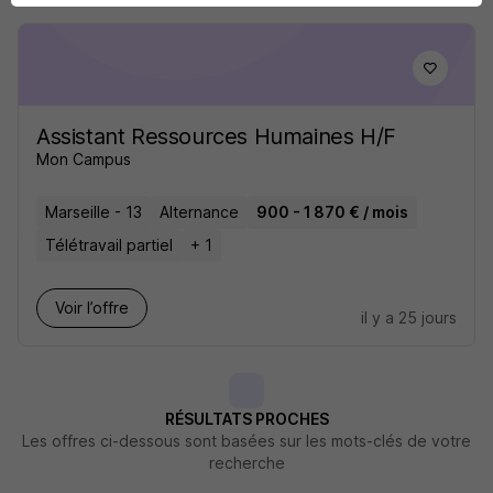
Assistant Ressources Humaines H/F
Mon Campus
Marseille - 13
Alternance
900 - 1 870 € / mois
Télétravail partiel
+ 1
Voir l’offre
il y a 25 jours
RÉSULTATS PROCHES
Les offres ci-dessous sont basées sur les mots-clés de votre
recherche