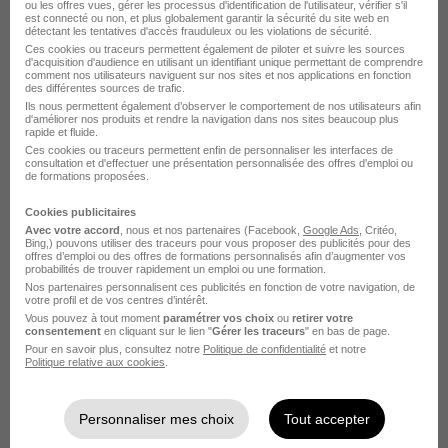
ou les offres vues, gérer les processus d'identification de l'utilisateur, vérifier s'il
492,22 - 1 823,03 € / mois
est connecté ou non, et plus globalement garantir la sécurité du site web en
détectant les tentatives d'accès frauduleux ou les violations de sécurité.
Ces cookies ou traceurs permettent également de piloter et suivre les sources
d'acquisition d'audience en utilisant un identifiant unique permettant de comprendre
Voir l’offre
il y a 22 jours
comment nos utilisateurs naviguent sur nos sites et nos applications en fonction
des différentes sources de trafic.
Ils nous permettent également d’observer le comportement de nos utilisateurs afin
d'améliorer nos produits et rendre la navigation dans nos sites beaucoup plus
rapide et fluide.
Ces cookies ou traceurs permettent enfin de personnaliser les interfaces de
consultation et d'effectuer une présentation personnalisée des offres d'emploi ou
de formations proposées.
Cookies publicitaires
Alternant Assistant Ressources
Avec votre accord
, nous et nos partenaires (Facebook,
Google Ads
, Critéo,
Bing,) pouvons utiliser des traceurs pour vous proposer des publicités pour des
Humaines & Administratif H/F
offres d’emploi ou des offres de formations personnalisés afin d’augmenter vos
probabilités de trouver rapidement un emploi ou une formation.
Groupe Buckler Security
Super recruteur
Nos partenaires personnalisent ces publicités en fonction de votre navigation, de
votre profil et de vos centres d’intérêt.
Vous pouvez à tout moment
paramétrer vos choix
ou
retirer votre
Marseille 9e - 13
Alternance
9 624 - 22 404 € / an
consentement
en cliquant sur le lien "
Gérer les traceurs
" en bas de page.
Pour en savoir plus, consultez notre
Politique de confidentialité
et notre
Travail de jour
Politique relative aux cookies
.
Voir l’offre
il y a 24 jours
Personnaliser mes choix
Tout accepter