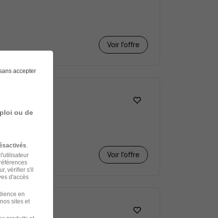
Voir l’offre
sans accepter
lle H/F
ploi ou de
ésactivés
.
Voir l’offre
'utilisateur
préférences
 vérifier s'il
ves d'accès
udience en
nos sites et