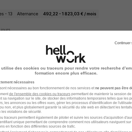
les - 13
Alternance
492,22 - 1 823,03 € / mois
4 jours
Continuer 
ercial Sédentaire en Alternance - Marsei
 utilise des cookies ou traceurs pour rendre votre recherche d’em
formation encore plus efficace.
les - 13
Alternance
Temps partiel
492,22 - 1 823,03 € / mois
ictement nécessaires
 sont nécessaires au bon fonctionnement de nos services et
ne peuvent pas être d
amment
de l'ensemble des cookies ou traceurs
permettant de maintenir la session de l
5 jours
t sa navigation sur le site, de stocker des informations temporaires telles que les 
rs, les annonces ou les offres vues, gérer les processus d'identification de l'utilisateur,
ou non, et plus globalement garantir la sécurité du site web en détectant les tentati
les violations de sécurité.
u traceurs permettent également de piloter et suivre les sources d'acquisition d'a
identifiant unique permettant de comprendre comment nos utilisateurs naviguent sur 
oyé Polyvalent Alternance H/F
ns en fonction des différentes sources de trafic.