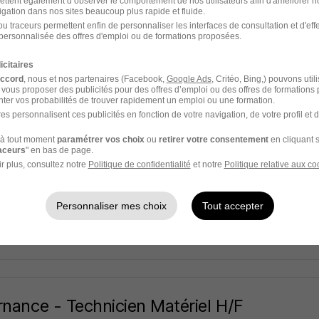
ettent également d’observer le comportement de nos utilisateurs afin d'améliorer no
 Alternance Aix-en-Provence
igation dans nos sites beaucoup plus rapide et fluide.
u traceurs permettent enfin de personnaliser les interfaces de consultation et d'eff
les - 13
Alternance
783 - 1 823 € / mois
24 mois
personnalisée des offres d'emploi ou de formations proposées.
icitaires
5 jours
accord
, nous et nos partenaires (Facebook,
Google Ads
, Critéo, Bing,) pouvons util
 vous proposer des publicités pour des offres d’emploi ou des offres de formations
ter vos probabilités de trouver rapidement un emploi ou une formation.
es personnalisent ces publicités en fonction de votre navigation, de votre profil et 
à tout moment
paramétrer vos choix
ou
retirer votre consentement
en cliquant s
stant Commercial Alternance H/F
raceurs
" en bas de page.
 Alternance Aix-en-Provence
r plus, consultez notre
Politique de confidentialité
et notre
Politique relative aux co
les - 13
Alternance
802 - 1 867 € / mois
24 mois
Personnaliser mes choix
Tout accepter
5 jours
rnance - Technicien Matériel H/F