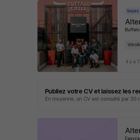
Soyez 
Alte
Buffalo 
Vitrol
il y a 
Publiez votre CV et laissez les r
En moyenne, un CV est consulté par 30 re
Alte
Easyca