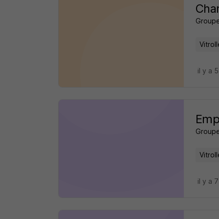
Char
Groupe
Vitrol
il y a 
Empl
Groupe
Vitrol
il y a 