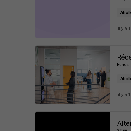
Vitrol
il y a 1
Réce
Euridi
Vitrol
il y a 1
Alte
STEF