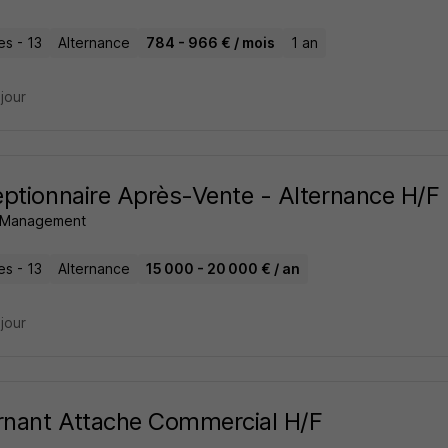
les - 13
Alternance
784 - 966 € / mois
1 an
 jour
ptionnaire Après-Vente - Alternance H/F
s Management
les - 13
Alternance
15 000 - 20 000 € / an
 jour
rnant Attache Commercial H/F