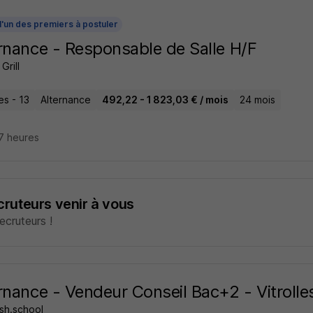
l'un des premiers à postuler
rnance - Responsable de Salle H/F
Grill
les - 13
Alternance
492,22 - 1 823,03 € / mois
24 mois
17 heures
ecruteurs venir à vous
cruteurs !
rnance - Vendeur Conseil Bac+2 - Vitrolle
sh.school