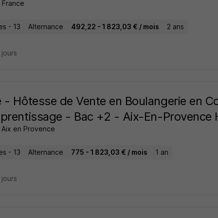
 France
les - 13
Alternance
492,22 - 1 823,03 € / mois
2 ans
5 jours
 - Hôtesse de Vente en Boulangerie en Co
prentissage - Bac +2 - Aix-En-Provence 
 Aix en Provence
les - 13
Alternance
775 - 1 823,03 € / mois
1 an
5 jours