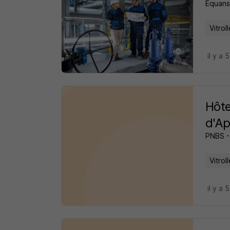
Equans
Vitrol
il y a 
Hôte
d'Ap
PNBS -
Vitrol
il y a 