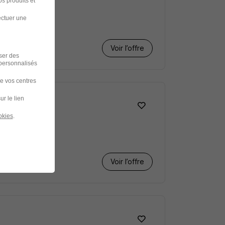
s produits et
ectuer une
Voir l’offre
iser des
 personnalisés
de vos centres
ur le lien
okies
.
Voir l’offre