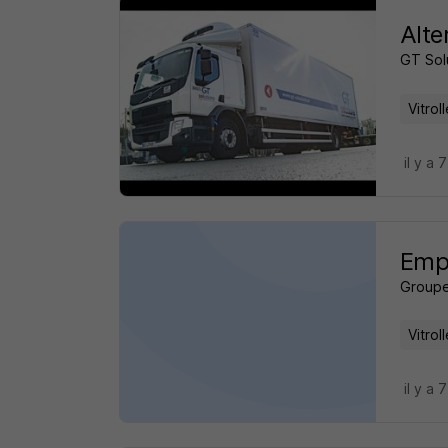
Alte
GT Sol
Vitrol
il y a 
Empl
Groupe
Vitrol
il y a 