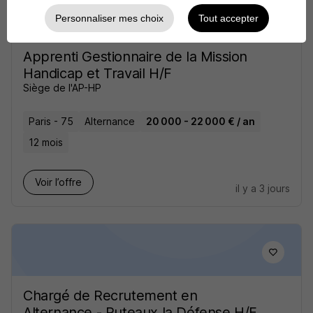
Personnaliser mes choix
Tout accepter
Apprenti Gestionnaire de la Mission
Handicap et Travail H/F
Siège de l'AP-HP
Paris - 75
Alternance
20 000 - 22 000 € / an
12 mois
Voir l’offre
il y a 3 jours
Chargé de Recrutement en
Alternance - Puteaux la Défense H/F