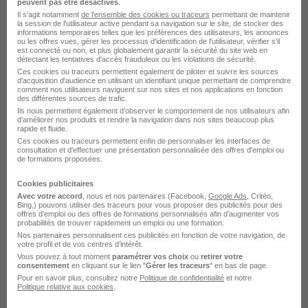
peuvent pas être désactivés
.
Il s'agit notamment
de l'ensemble des cookies ou traceurs
permettant de maintenir
Voir l’offre
il y a 3 jours
la session de l'utilisateur active pendant sa navigation sur le site, de stocker des
informations temporaires telles que les préférences des utilisateurs, les annonces
ou les offres vues, gérer les processus d'identification de l'utilisateur, vérifier s'il
est connecté ou non, et plus globalement garantir la sécurité du site web en
détectant les tentatives d'accès frauduleux ou les violations de sécurité.
Ces cookies ou traceurs permettent également de piloter et suivre les sources
d'acquisition d'audience en utilisant un identifiant unique permettant de comprendre
comment nos utilisateurs naviguent sur nos sites et nos applications en fonction
des différentes sources de trafic.
Ils nous permettent également d’observer le comportement de nos utilisateurs afin
d'améliorer nos produits et rendre la navigation dans nos sites beaucoup plus
Chargé de Mission Emploi et Insertion
rapide et fluide.
Ces cookies ou traceurs permettent enfin de personnaliser les interfaces de
H/F
consultation et d'effectuer une présentation personnalisée des offres d'emploi ou
Société des Grands Projets
de formations proposées.
Cookies publicitaires
Île-de-France
Alternance
Avec votre accord
, nous et nos partenaires (Facebook,
Google Ads
, Critéo,
Bing,) pouvons utiliser des traceurs pour vous proposer des publicités pour des
492,22 - 1 823,03 € / mois
Télétravail partiel
offres d’emploi ou des offres de formations personnalisés afin d’augmenter vos
probabilités de trouver rapidement un emploi ou une formation.
Nos partenaires personnalisent ces publicités en fonction de votre navigation, de
votre profil et de vos centres d’intérêt.
Voir l’offre
Vous pouvez à tout moment
paramétrer vos choix
ou
retirer votre
il y a 3 jours
consentement
en cliquant sur le lien "
Gérer les traceurs
" en bas de page.
Pour en savoir plus, consultez notre
Politique de confidentialité
et notre
Politique relative aux cookies
.