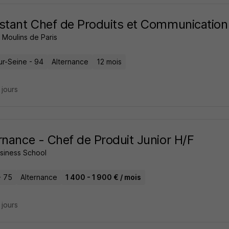
stant Chef de Produits et Communication
 Moulins de Paris
ur-Seine - 94
Alternance
12 mois
4 jours
rnance - Chef de Produit Junior H/F
usiness School
- 75
Alternance
1 400 - 1 900 € / mois
5 jours