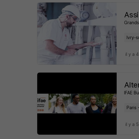
Assi
Grands
Ivry-s
il y a 
Alte
IFAE B
Paris 
il y a 