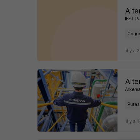
Alte
IEFT Pa
Courb
il y a 
Alte
Arkem
Putea
il y a 