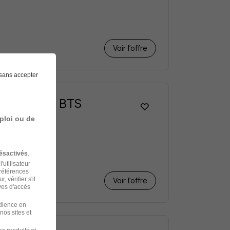
Voir l’offre
sans accepter
osmétique - BTS
ploi ou de
ésactivés
.
'utilisateur
préférences
 vérifier s'il
Voir l’offre
ves d'accès
udience en
nos sites et