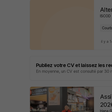
Alte
ISCOD
Courb
il y a 
Publiez votre CV et laissez les r
En moyenne, un CV est consulté par 30 re
Assi
202
Hana G