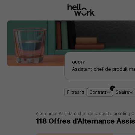
Aller au contenu principal
Effectuer une recherche d'emploi par localité
QUOI ?
1
Filtres
Contrats
Salaire
Alternance Assistant chef de produit marketing 
118
Offres d'Alternance
Assis