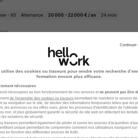
an
se - 95
Alternance
20 000 - 22 000 € / an
24 mois
 jour
Continuer 
rnance - Assistant Chef de Produit en C
C.P. H/F
 utilise des cookies ou traceurs pour rendre votre recherche d’em
formation encore plus efficace.
OM
ictement nécessaires
 sont nécessaires au bon fonctionnement de nos services et
ne peuvent pas être d
- 75
Alternance
2 ans
amment
de l'ensemble des cookies ou traceurs
permettant de maintenir la session de l
t sa navigation sur le site, de stocker des informations temporaires telles que les 
rs, les annonces ou les offres vues, gérer les processus d'identification de l'utilisateur,
3 jours
ou non, et plus globalement garantir la sécurité du site web en détectant les tentati
les violations de sécurité.
u traceurs permettent également de piloter et suivre les sources d'acquisition d'a
identifiant unique permettant de comprendre comment nos utilisateurs naviguent sur 
ns en fonction des différentes sources de trafic.