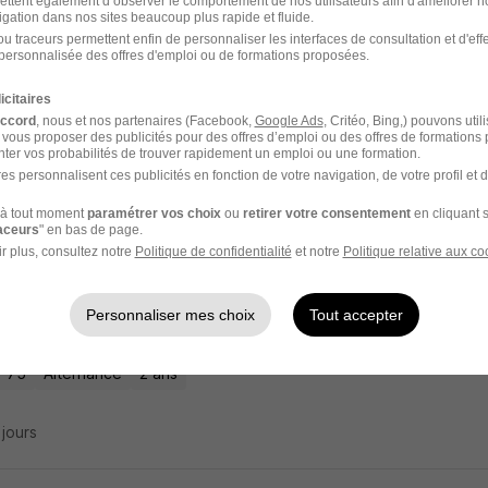
ettent également d’observer le comportement de nos utilisateurs afin d'améliorer no
rnance - Assistant Chef de Produit Cosm
igation dans nos sites beaucoup plus rapide et fluide.
u traceurs permettent enfin de personnaliser les interfaces de consultation et d'eff
personnalisée des offres d'emploi ou de formations proposées.
OM
icitaires
accord
, nous et nos partenaires (Facebook,
Google Ads
, Critéo, Bing,) pouvons util
- 75
Alternance
2 ans
 vous proposer des publicités pour des offres d’emploi ou des offres de formations
ter vos probabilités de trouver rapidement un emploi ou une formation.
es personnalisent ces publicités en fonction de votre navigation, de votre profil et 
3 jours
à tout moment
paramétrer vos choix
ou
retirer votre consentement
en cliquant s
raceurs
" en bas de page.
r plus, consultez notre
Politique de confidentialité
et notre
Politique relative aux co
rnance - Assistant Chef de Produit - BTS
Personnaliser mes choix
Tout accepter
OM
- 75
Alternance
2 ans
3 jours