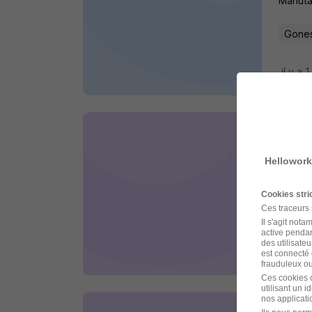
Manut
Gones
il y a 1
Alte
M.E.
Hellowork
AURL
Cookies str
Ces traceurs
Paris 
Il s'agit not
active pendan
des utilisateu
il y a 
est connecté 
frauduleux ou 
Ces cookies o
utilisant un 
nos applicatio