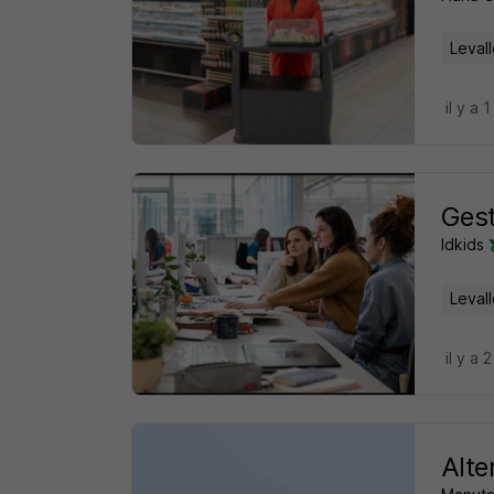
Levall
il y a 1
Gest
Idkids
Levall
il y a 
Alte