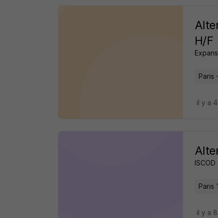
Alte
H/F
Expans
Paris 
il y a 
Alte
ISCOD
Paris 
il y a 