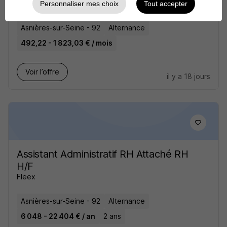
ISCOD
Personnaliser mes choix
Tout accepter
Asnières-sur-Seine - 92
Alternance
492,22 - 1 823,03 € / mois
Voir l’offre
il y a 18 jours
Assistant Administratif RH Attaché RH
H/F
Fleex
Asnières-sur-Seine - 92
Alternance
6 048 - 22 404 € / an
2 ans