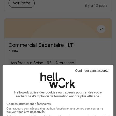
Voir l’offre
il y a 10 jours
Commercial Sédentaire H/F
Fleex
Asnières-sur-Seine - 92
Alternance
6 048 - 22 404 € / an
24 mois
Continuer sans accepter
Voir l’offre
il y a 12 jours
Hellowork utilise des cookies ou traceurs pour rendre votre
recherche d’emploi ou de formation encore plus efficace.
Cookies strictement nécessaires
Ces traceurs sont nécessaires au bon fonctionnement de nos services et
ne
peuvent pas être désactivés
.