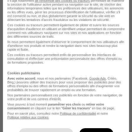
Il s'agit notamment
de l'ensemble des cookies ou traceurs
permettant de maintenir
la session de l'utilisateur active pendant sa navigation sur le site, de stocker des
informations temporaires telles que les préférences des utilisateurs, les annonces
Alternance Chargé de Communication
ou les offres vues, gérer les processus d'identification de l'utilisateur, vérifier s'il
est connecté ou non, et plus globalement garantir la sécurité du site web en
- Asnières-Sur-Seine H/F
détectant les tentatives d'accès frauduleux ou les violations de sécurité.
Ces cookies ou traceurs permettent également de piloter et suivre les sources
ISCOD
d'acquisition d'audience en utilisant un identifiant unique permettant de comprendre
comment nos utilisateurs naviguent sur nos sites et nos applications en fonction
des différentes sources de trafic.
Asnières-sur-Seine - 92
Alternance
Ils nous permettent également d’observer le comportement de nos utilisateurs afin
d'améliorer nos produits et rendre la navigation dans nos sites beaucoup plus
492,22 - 1 823,03 € / mois
rapide et fluide.
Ces cookies ou traceurs permettent enfin de personnaliser les interfaces de
consultation et d'effectuer une présentation personnalisée des offres d'emploi ou
de formations proposées.
Voir l’offre
il y a 12 jours
Cookies publicitaires
Avec votre accord
, nous et nos partenaires (Facebook,
Google Ads
, Critéo,
Bing,) pouvons utiliser des traceurs pour vous proposer des publicités pour des
offres d’emploi ou des offres de formations personnalisés afin d’augmenter vos
probabilités de trouver rapidement un emploi ou une formation.
Nos partenaires personnalisent ces publicités en fonction de votre navigation, de
votre profil et de vos centres d’intérêt.
Vous pouvez à tout moment
paramétrer vos choix
ou
retirer votre
consentement
en cliquant sur le lien "
Gérer les traceurs
" en bas de page.
Alternance Assistant Commercial et
Pour en savoir plus, consultez notre
Politique de confidentialité
et notre
Politique relative aux cookies
.
Chef de Secteur - Asnières-Sur-Seine
H/F