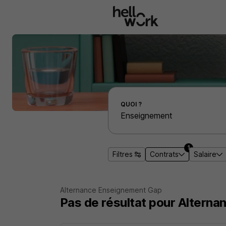
Aller au contenu principal
Effectuer une recherche d'emploi par localité
QUOI ?
1
Filtres
Contrats
Salaire
Alternance Enseignement Gap
Pas de résultat pour Altern