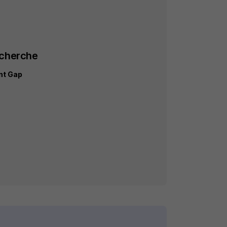
echerche
nt Gap