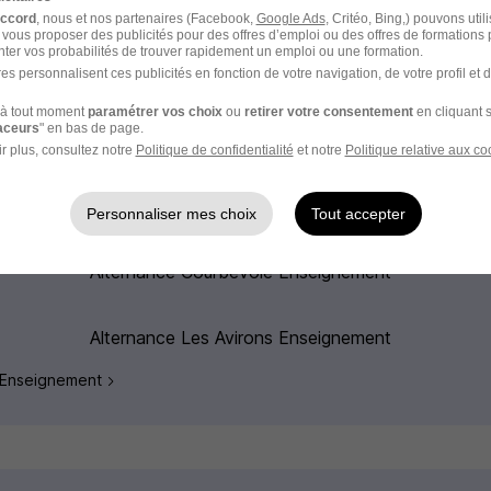
accord
, nous et nos partenaires (Facebook,
Google Ads
, Critéo, Bing,) pouvons util
 vous proposer des publicités pour des offres d’emploi ou des offres de formations
ter vos probabilités de trouver rapidement un emploi ou une formation.
es personnalisent ces publicités en fonction de votre navigation, de votre profil et 
e Enseignement en France
à tout moment
paramétrer vos choix
ou
retirer votre consentement
en cliquant s
raceurs
" en bas de page.
r plus, consultez notre
Politique de confidentialité
et notre
Politique relative aux co
Alternance Lille Enseignement
Alternance Levallois-Perret
Personnaliser mes choix
Tout accepter
Enseignement
Alternance Courbevoie Enseignement
Alternance Les Avirons Enseignement
ne Enseignement