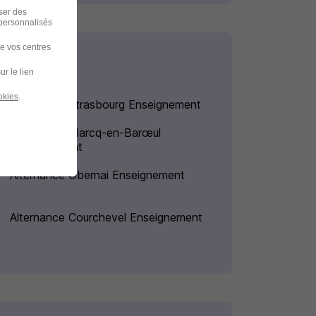
iser des
 personnalisés
de vos centres
ur le lien
okies
.
Alternance Strasbourg Enseignement
Alternance Marcq-en-Barœul
Enseignement
Alternance Obernai Enseignement
Alternance Courchevel Enseignement