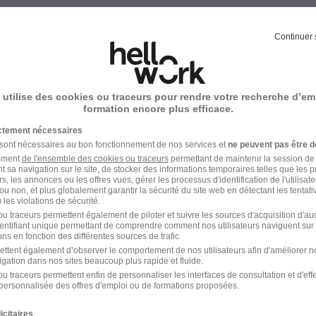
Continuer 
Alternance Enseignement
 utilise des cookies ou traceurs pour rendre votre recherche d’em
formation encore plus efficace.
ictement nécessaires
 sont nécessaires au bon fonctionnement de nos services et
ne peuvent pas être d
amment
de l'ensemble des cookies ou traceurs
permettant de maintenir la session de l
Gap
t sa navigation sur le site, de stocker des informations temporaires telles que les 
rs, les annonces ou les offres vues, gérer les processus d'identification de l'utilisateur,
ou non, et plus globalement garantir la sécurité du site web en détectant les tentati
les violations de sécurité.
Alternance Gap BTP
u traceurs permettent également de piloter et suivre les sources d'acquisition d'a
identifiant unique permettant de comprendre comment nos utilisateurs naviguent sur 
Alternance Gap Artisanat
ns en fonction des différentes sources de trafic.
ettent également d’observer le comportement de nos utilisateurs afin d'améliorer no
Alternance Gap Environnement
igation dans nos sites beaucoup plus rapide et fluide.
u traceurs permettent enfin de personnaliser les interfaces de consultation et d'eff
personnalisée des offres d'emploi ou de formations proposées.
Alternance Gap Administratif
icitaires