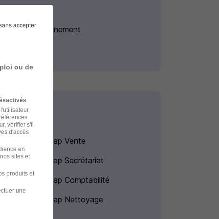
sans accepter
Stage Enseignement
ploi ou de
ésactivés
.
'utilisateur
préférences
 vérifier s'il
ves d'accès
Alternance Gap Vente
udience en
nos sites et
Alternance Gap Secrétariat
s produits et
Alternance Gap Comptabilité
ectuer une
Alternance Gap Nettoyage