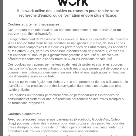
Cagnes-sur-Mer
Hellowork utilise des cookies ou traceurs pour rendre votre
recherche d’emploi ou de formation encore plus efficace.
Alternance Cagnes-sur-Mer Secrétariat
Alternance Cagnes-sur-Mer Vente
Cookies strictement nécessaires
Ces traceurs sont nécessaires au bon fonctionnement de nos services et
ne
Alternance Cagnes-sur-Mer Santé
peuvent pas être désactivés
.
Il s'agit notamment
de l'ensemble des cookies ou traceurs
permettant de maintenir
Alternance Cagnes-sur-Mer Artisanat
la session de l'utilisateur active pendant sa navigation sur le site, de stocker des
informations temporaires telles que les préférences des utilisateurs, les annonces
Alternance Cagnes-sur-Mer Distribution
ou les offres vues, gérer les processus d'identification de l'utilisateur, vérifier s'il
est connecté ou non, et plus globalement garantir la sécurité du site web en
Alternance Cagnes-sur-Mer Comptabilité
détectant les tentatives d'accès frauduleux ou les violations de sécurité.
Ces cookies ou traceurs permettent également de piloter et suivre les sources
d'acquisition d'audience en utilisant un identifiant unique permettant de comprendre
Voir plus
comment nos utilisateurs naviguent sur nos sites et nos applications en fonction
des différentes sources de trafic.
Ils nous permettent également d’observer le comportement de nos utilisateurs afin
d'améliorer nos produits et rendre la navigation dans nos sites beaucoup plus
rapide et fluide.
Ces cookies ou traceurs permettent enfin de personnaliser les interfaces de
consultation et d'effectuer une présentation personnalisée des offres d'emploi ou
de formations proposées.
Alternance dans le domaine
Cookies publicitaires
Enseignement en France
Avec votre accord
, nous et nos partenaires (Facebook,
Google Ads
, Critéo,
Bing,) pouvons utiliser des traceurs pour vous proposer des publicités pour des
offres d’emploi ou des offres de formations personnalisés afin d’augmenter vos
probabilités de trouver rapidement un emploi ou une formation.
Alternance Paris Enseignement