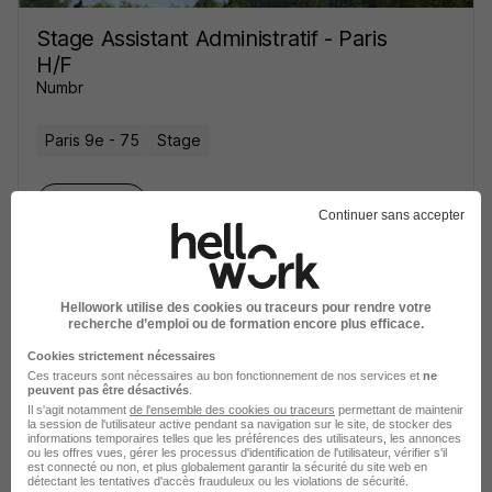
Stage Assistant Administratif - Paris
H/F
Numbr
Paris 9e - 75
Stage
Voir l’offre
il y a 10 jours
Continuer sans accepter
Hellowork utilise des cookies ou traceurs pour rendre votre
recherche d’emploi ou de formation encore plus efficace.
Cookies strictement nécessaires
Stagiaire Assistant Administratif
Ces traceurs sont nécessaires au bon fonctionnement de nos services et
ne
peuvent pas être désactivés
.
Formation H/F
Il s'agit notamment
de l'ensemble des cookies ou traceurs
permettant de maintenir
la session de l'utilisateur active pendant sa navigation sur le site, de stocker des
JD Sports
informations temporaires telles que les préférences des utilisateurs, les annonces
ou les offres vues, gérer les processus d'identification de l'utilisateur, vérifier s'il
est connecté ou non, et plus globalement garantir la sécurité du site web en
Marcq-en-Barœul - 59
Stage
détectant les tentatives d'accès frauduleux ou les violations de sécurité.