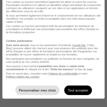
Ces cookies ou traceurs permettent également de piloter et suivre les sources
d'acquisition d'audience en utilisant un identifiant unique permettant de comprendre
comment nos utilisateurs naviguent sur nos sites et nos applications en fonction
Voir l’offre
des différentes sources de trafic.
il y a 11 jours
Ils nous permettent également d’observer le comportement de nos utilisateurs afin
d'améliorer nos produits et rendre la navigation dans nos sites beaucoup plus
rapide et fluide.
Ces cookies ou traceurs permettent enfin de personnaliser les interfaces de
consultation et d'effectuer une présentation personnalisée des offres d'emploi ou
de formations proposées.
Cookies publicitaires
Avec votre accord
, nous et nos partenaires (Facebook,
Google Ads
, Critéo,
Bing,) pouvons utiliser des traceurs pour vous proposer des publicités pour des
Stage - Assistant Financement de
offres d’emploi ou des offres de formations personnalisés afin d’augmenter vos
probabilités de trouver rapidement un emploi ou une formation.
Projets H/F
Nos partenaires personnalisent ces publicités en fonction de votre navigation, de
Dimeo Energie
Super recruteur
votre profil et de vos centres d’intérêt.
Vous pouvez à tout moment
paramétrer vos choix
ou
retirer votre
consentement
en cliquant sur le lien "
Gérer les traceurs
" en bas de page.
Lyon - 69
Stage
900 € / mois
Pour en savoir plus, consultez notre
Politique de confidentialité
et notre
Politique relative aux cookies
.
Télétravail occasionnel
+ 1
Personnaliser mes choix
Tout accepter
Voir l’offre
il y a 11 jours