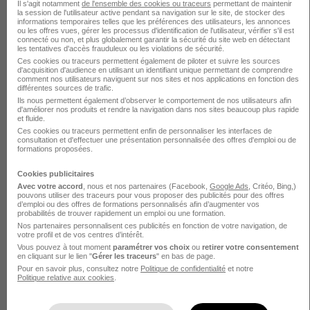
Développeur Android Kmp H/F
Il s'agit notamment
de l'ensemble des cookies ou traceurs
permettant de maintenir
la session de l'utilisateur active pendant sa navigation sur le site, de stocker des
Klanik
informations temporaires telles que les préférences des utilisateurs, les annonces
ou les offres vues, gérer les processus d'identification de l'utilisateur, vérifier s'il est
connecté ou non, et plus globalement garantir la sécurité du site web en détectant
les tentatives d'accès frauduleux ou les violations de sécurité.
Montpellier - 34
CDI
45 000 - 50 000 € / an
Ces cookies ou traceurs permettent également de piloter et suivre les sources
d'acquisition d'audience en utilisant un identifiant unique permettant de comprendre
Télétravail partiel
comment nos utilisateurs naviguent sur nos sites et nos applications en fonction des
différentes sources de trafic.
Ils nous permettent également d’observer le comportement de nos utilisateurs afin
d'améliorer nos produits et rendre la navigation dans nos sites beaucoup plus rapide
Voir l’offre
il y a 1 jour
et fluide.
Ces cookies ou traceurs permettent enfin de personnaliser les interfaces de
consultation et d'effectuer une présentation personnalisée des offres d'emploi ou de
formations proposées.
Voir toutes les offres d’emploi pour Développeur Android
Cookies publicitaires
Avec votre accord
, nous et nos partenaires (Facebook,
Google Ads
, Critéo, Bing,)
pouvons utiliser des traceurs pour vous proposer des publicités pour des offres
Secteurs et entreprises qui recrutent
d’emploi ou des offres de formations personnalisés afin d’augmenter vos
probabilités de trouver rapidement un emploi ou une formation.
le plus
Nos partenaires personnalisent ces publicités en fonction de votre navigation, de
votre profil et de vos centres d’intérêt.
Vous pouvez à tout moment
paramétrer vos choix
ou
retirer votre consentement
en cliquant sur le lien "
Gérer les traceurs
" en bas de page.
Pour en savoir plus, consultez notre
Politique de confidentialité
et notre
Secteur informatique/ESN
Politique relative aux cookies
.
1
35 jobs