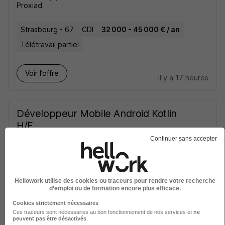
Proxiad
Strasbourg - 67
CDI
32 000 - 45 000 € / an
Télétravail partiel
Voir l’offre
il y a 17 heures
Développeur Mobile Android Kotlin
H/F
AXEAL
Continuer sans accepter
Villeurbanne - 69
CDI
Télétravail partiel
Hellowork utilise des cookies ou traceurs pour rendre votre recherche
Voir l’offre
d’emploi ou de formation encore plus efficace.
il y a 19 heures
Cookies strictement nécessaires
Ces traceurs sont nécessaires au bon fonctionnement de nos services et
ne
peuvent pas être désactivés
.