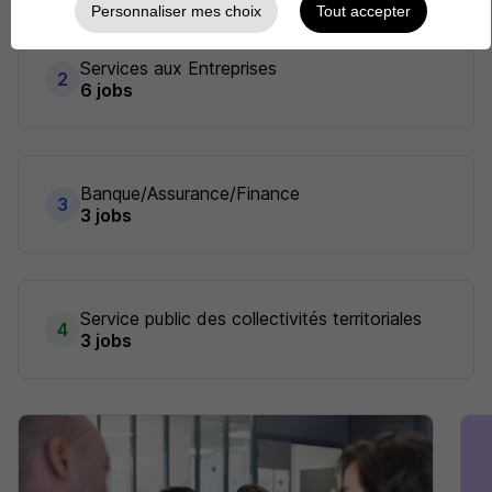
Personnaliser mes choix
Tout accepter
Services aux Entreprises
2
6 jobs
Banque/Assurance/Finance
3
3 jobs
Service public des collectivités territoriales
4
3 jobs