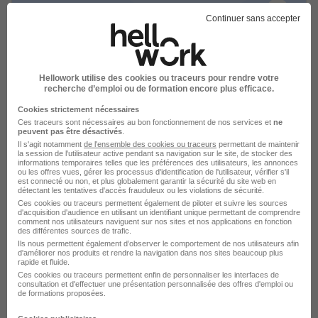
Continuer sans accepter
Secrétaire Polyvalent - Temps Partiel
H/F
Hellowork utilise des cookies ou traceurs pour rendre votre
XCELIUM
recherche d’emploi ou de formation encore plus efficace.
Cookies strictement nécessaires
Lyon - 69
Intérim
Temps partiel
12,79 € / heure
Ces traceurs sont nécessaires au bon fonctionnement de nos services et
ne
peuvent pas être désactivés
.
+ 1
Il s'agit notamment
de l'ensemble des cookies ou traceurs
permettant de maintenir
la session de l'utilisateur active pendant sa navigation sur le site, de stocker des
informations temporaires telles que les préférences des utilisateurs, les annonces
ou les offres vues, gérer les processus d'identification de l'utilisateur, vérifier s'il
Voir l’offre
est connecté ou non, et plus globalement garantir la sécurité du site web en
il y a 22 jours
détectant les tentatives d'accès frauduleux ou les violations de sécurité.
Ces cookies ou traceurs permettent également de piloter et suivre les sources
d'acquisition d'audience en utilisant un identifiant unique permettant de comprendre
comment nos utilisateurs naviguent sur nos sites et nos applications en fonction
des différentes sources de trafic.
Ils nous permettent également d’observer le comportement de nos utilisateurs afin
d'améliorer nos produits et rendre la navigation dans nos sites beaucoup plus
rapide et fluide.
Ces cookies ou traceurs permettent enfin de personnaliser les interfaces de
consultation et d'effectuer une présentation personnalisée des offres d'emploi ou
Assistant de Direction H/F
de formations proposées.
Groupe Synergie