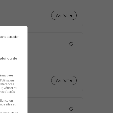
Voir l’offre
sans accepter
aire et
ploi ou de
ésactivés
.
Voir l’offre
'utilisateur
préférences
 vérifier s'il
ves d'accès
udience en
nos sites et