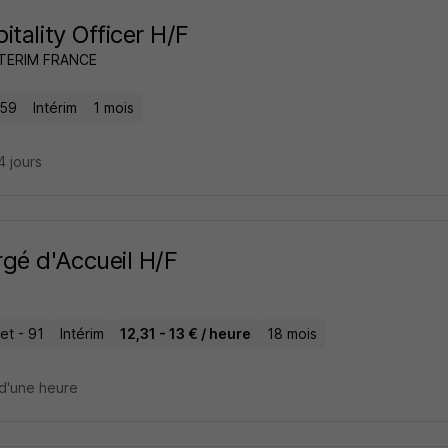
itality Officer H/F
NTERIM FRANCE
 59
Intérim
1 mois
14 jours
gé d'Accueil H/F
let - 91
Intérim
12,31 - 13 € / heure
18 mois
d'une heure