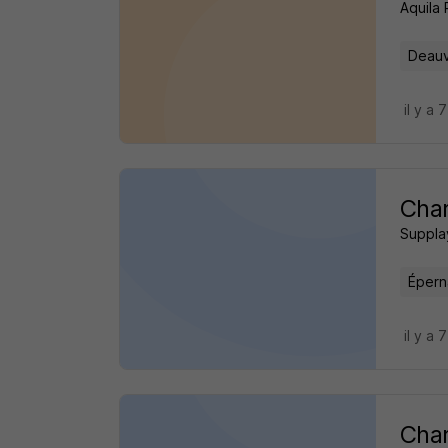
Aquila
Deauvi
il y a 
Char
Suppla
Épern
il y a 
Char