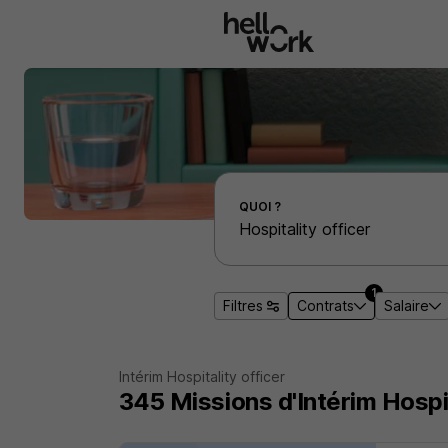
Aller au contenu principal
Effectuer une recherche d'emploi par localité
QUOI ?
1
Filtres
Contrats
Salaire
Intérim Hospitality officer
345
Missions d'Intérim
Hospit