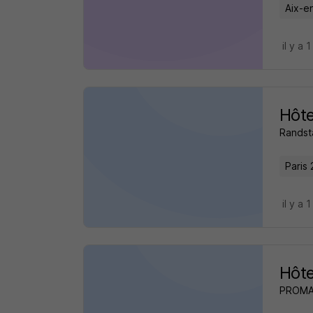
Aix-e
il y a 
Hôte
Randst
Paris 
il y a 
Hôte
PROM