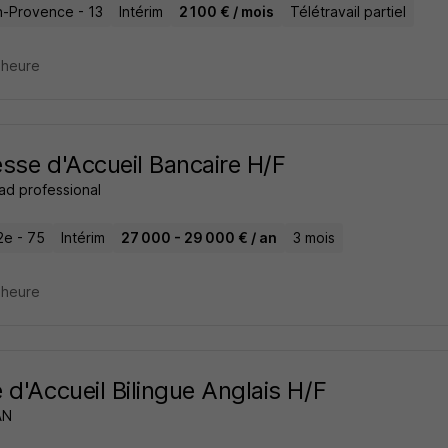
n-Provence - 13
Intérim
2 100 € / mois
Télétravail partiel
1 heure
sse d'Accueil Bancaire H/F
ad professional
2e - 75
Intérim
27 000 - 29 000 € / an
3 mois
1 heure
 d'Accueil Bilingue Anglais H/F
AN