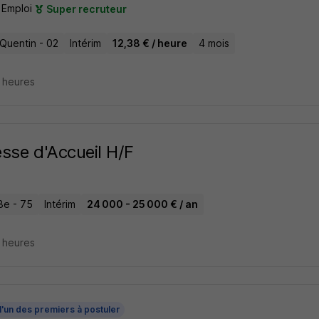
 Emploi
Super recruteur
-Quentin - 02
Intérim
12,38 € / heure
4 mois
7 heures
sse d'Accueil H/F
8e - 75
Intérim
24 000 - 25 000 € / an
9 heures
l'un des premiers à postuler