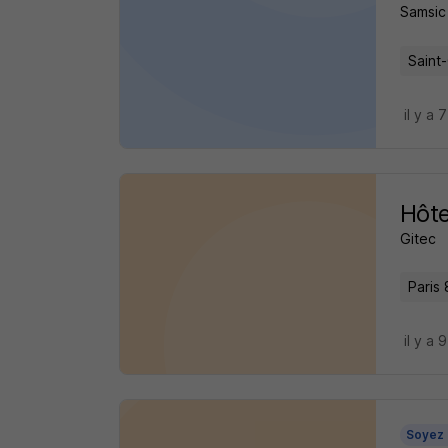
Samsic
Saint
il y a 
Hôte
Gitec
Paris 
il y a 
Soyez 