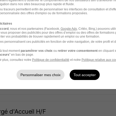
ettent également d’observer le comportement de nos utilisateurs afin d'améliorer no
nance
igation dans nos sites beaucoup plus rapide et fluide.
u traceurs permettent enfin de personnaliser les interfaces de consultation et d'eff
s - 92
Intérim
23 000 - 24 000 € / an
personnalisée des offres d'emploi ou de formations proposées.
icitaires
6 heures
accord
, nous et nos partenaires (Facebook,
Google Ads
, Critéo, Bing,) pouvons util
 vous proposer des publicités pour des offres d’emploi ou des offres de formations
ter vos probabilités de trouver rapidement un emploi ou une formation.
es personnalisent ces publicités en fonction de votre navigation, de votre profil et 
à tout moment
paramétrer vos choix
ou
retirer votre consentement
en cliquant s
gé d'Accueil H/F
raceurs
" en bas de page.
nance
r plus, consultez notre
Politique de confidentialité
et notre
Politique relative aux co
 - 91
Intérim
23 000 - 24 000 € / an
Personnaliser mes choix
Tout accepter
6 heures
gé d'Accueil H/F