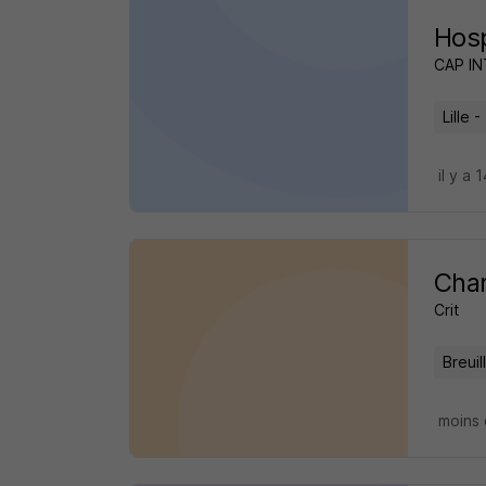
Hosp
CAP I
Lille -
il y a 
Char
Crit
Breuil
moins 