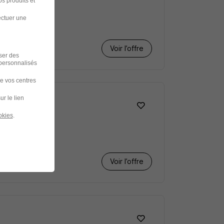
s produits et
ectuer une
Voir l’offre
iser des
 personnalisés
de vos centres
ur le lien
okies
.
Voir l’offre