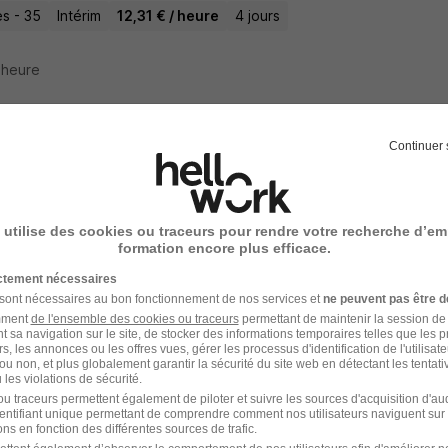
s - 35
Intérim
12,31 € / heure
4 jours
1 heure
Continuer 
ation Qualifiante Hote d'Accueil Aeroportu
ompagnement Professionnel H/F
 utilise des cookies ou traceurs pour rendre votre recherche d’em
formation encore plus efficace.
- 06
Intérim
12 mois
ictement nécessaires
 sont nécessaires au bon fonctionnement de nos services et
ne peuvent pas être d
amment
de l'ensemble des cookies ou traceurs
permettant de maintenir la session de l
1 heure
t sa navigation sur le site, de stocker des informations temporaires telles que les 
rs, les annonces ou les offres vues, gérer les processus d'identification de l'utilisateur,
ou non, et plus globalement garantir la sécurité du site web en détectant les tentati
les violations de sécurité.
u traceurs permettent également de piloter et suivre les sources d'acquisition d'a
identifiant unique permettant de comprendre comment nos utilisateurs naviguent sur 
gé d'Accueil H/F
ns en fonction des différentes sources de trafic.