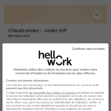
Chaudronnier - Junior H/F
Aprojob Lyon
Chassieu - 69
Intérim
13 - 15 € / heure
12 mois
Continuer sans accepter
Voir l’offre
il y a 1 jour
Hellowork utilise des cookies ou traceurs pour rendre votre
recherche d’emploi ou de formation encore plus efficace.
Cookies strictement nécessaires
Ces traceurs sont nécessaires au bon fonctionnement de nos services et
ne
peuvent pas être désactivés
.
Il s'agit notamment
de l'ensemble des cookies ou traceurs
permettant de maintenir
la session de l'utilisateur active pendant sa navigation sur le site, de stocker des
informations temporaires telles que les préférences des utilisateurs, les annonces
Technicien Maintenance Multi-
ou les offres vues, gérer les processus d'identification de l'utilisateur, vérifier s'il
est connecté ou non, et plus globalement garantir la sécurité du site web en
Technique H/F
détectant les tentatives d'accès frauduleux ou les violations de sécurité.