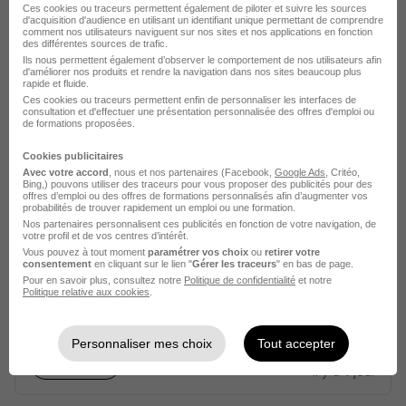
Aprojob Lyon BTP
Ces cookies ou traceurs permettent également de piloter et suivre les sources
d'acquisition d'audience en utilisant un identifiant unique permettant de comprendre
comment nos utilisateurs naviguent sur nos sites et nos applications en fonction
des différentes sources de trafic.
Chassieu - 69
Intérim
13 - 15 € / heure
7 mois
Ils nous permettent également d’observer le comportement de nos utilisateurs afin
d'améliorer nos produits et rendre la navigation dans nos sites beaucoup plus
rapide et fluide.
Ces cookies ou traceurs permettent enfin de personnaliser les interfaces de
Voir l’offre
il y a 1 jour
consultation et d'effectuer une présentation personnalisée des offres d'emploi ou
de formations proposées.
Cookies publicitaires
Avec votre accord
, nous et nos partenaires (Facebook,
Google Ads
, Critéo,
Bing,) pouvons utiliser des traceurs pour vous proposer des publicités pour des
offres d’emploi ou des offres de formations personnalisés afin d’augmenter vos
probabilités de trouver rapidement un emploi ou une formation.
Nos partenaires personnalisent ces publicités en fonction de votre navigation, de
votre profil et de vos centres d’intérêt.
Plieur CN H/F
Vous pouvez à tout moment
paramétrer vos choix
ou
retirer votre
consentement
en cliquant sur le lien "
Gérer les traceurs
" en bas de page.
Aprojob Lyon
Pour en savoir plus, consultez notre
Politique de confidentialité
et notre
Politique relative aux cookies
.
Chassieu - 69
Intérim
13 - 15 € / heure
12 mois
Personnaliser mes choix
Tout accepter
Voir l’offre
il y a 1 jour