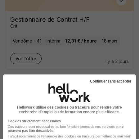
Gestionnaire de Contrat H/F
Crit
Vendôme - 41
Intérim
12,31 € / heure
18 mois
Voir l’offre
il y a 3 jours
Continuer sans accepter
Gestionnaire de Contrats Uve H/F
Hellowork utilise des cookies ou traceurs pour rendre votre
recherche d’emploi ou de formation encore plus efficace.
Hays
Cookies strictement nécessaires
Ces traceurs sont nécessaires au bon fonctionnement de nos services et
ne
Lyon - 69
Intérim
27 000 - 28 000 € / an
peuvent pas être désactivés
.
Il s'agit notamment
de l'ensemble des cookies ou traceurs
permettant de maintenir