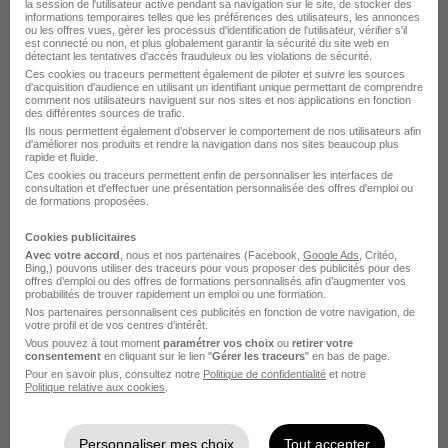
la session de l'utilisateur active pendant sa navigation sur le site, de stocker des
informations temporaires telles que les préférences des utilisateurs, les annonces
Voir l’offre
ou les offres vues, gérer les processus d'identification de l'utilisateur, vérifier s'il
il y a 3 jours
est connecté ou non, et plus globalement garantir la sécurité du site web en
détectant les tentatives d'accès frauduleux ou les violations de sécurité.
Ces cookies ou traceurs permettent également de piloter et suivre les sources
d'acquisition d'audience en utilisant un identifiant unique permettant de comprendre
comment nos utilisateurs naviguent sur nos sites et nos applications en fonction
des différentes sources de trafic.
Ils nous permettent également d’observer le comportement de nos utilisateurs afin
d'améliorer nos produits et rendre la navigation dans nos sites beaucoup plus
rapide et fluide.
Ces cookies ou traceurs permettent enfin de personnaliser les interfaces de
Gestionnaire de Contrat H/F
consultation et d'effectuer une présentation personnalisée des offres d'emploi ou
de formations proposées.
Adecco France
Cookies publicitaires
Avec votre accord
, nous et nos partenaires (Facebook,
Google Ads
, Critéo,
Nantes - 44
Intérim
12,61 € / heure
Bing,) pouvons utiliser des traceurs pour vous proposer des publicités pour des
offres d’emploi ou des offres de formations personnalisés afin d’augmenter vos
probabilités de trouver rapidement un emploi ou une formation.
Nos partenaires personnalisent ces publicités en fonction de votre navigation, de
Voir l’offre
il y a 2 jours
votre profil et de vos centres d’intérêt.
Vous pouvez à tout moment
paramétrer vos choix
ou
retirer votre
consentement
en cliquant sur le lien "
Gérer les traceurs
" en bas de page.
Pour en savoir plus, consultez notre
Politique de confidentialité
et notre
Politique relative aux cookies
.
Personnaliser mes choix
Tout accepter