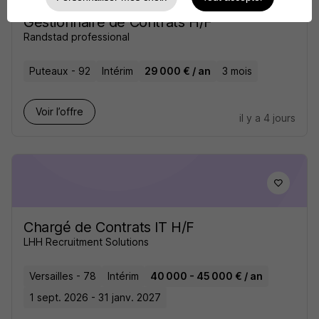
Gestionnaire de Contrats H/F
Randstad professional
Puteaux - 92
Intérim
29 000 € / an
3 mois
Voir l’offre
il y a 4 jours
Chargé de Contrats IT H/F
LHH Recruitment Solutions
Versailles - 78
Intérim
40 000 - 45 000 € / an
1 sept. 2026 - 31 janv. 2027