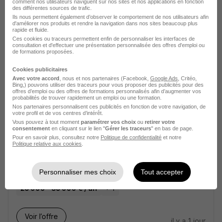
comment nos utilisateurs naviguent sur nos sites et nos applications en fonction
B&FIND
des différentes sources de trafic.
Ils nous permettent également d’observer le comportement de nos utilisateurs afin
d'améliorer nos produits et rendre la navigation dans nos sites beaucoup plus
Corbas - 69
Intérim
12,31 € / heure
rapide et fluide.
Ces cookies ou traceurs permettent enfin de personnaliser les interfaces de
consultation et d'effectuer une présentation personnalisée des offres d'emploi ou
de formations proposées.
Voir l’offre
plus de 1 mois
Cookies publicitaires
Avec votre accord
, nous et nos partenaires (Facebook,
Google Ads
, Critéo,
Bing,) pouvons utiliser des traceurs pour vous proposer des publicités pour des
offres d’emploi ou des offres de formations personnalisés afin d’augmenter vos
probabilités de trouver rapidement un emploi ou une formation.
Nos partenaires personnalisent ces publicités en fonction de votre navigation, de
votre profil et de vos centres d’intérêt.
Vous pouvez à tout moment
paramétrer vos choix
ou
retirer votre
consentement
en cliquant sur le lien "
Gérer les traceurs
" en bas de page.
Cuisinier Collectivite -Lyon H/F
Pour en savoir plus, consultez notre
Politique de confidentialité
et notre
Politique relative aux cookies
.
Domino RH
Personnaliser mes choix
Tout accepter
Vernaison - 69
Intérim
Temps partiel
25 000 - 35 000 € / an
+ 1
Voir l’offre
il y a 1 jour