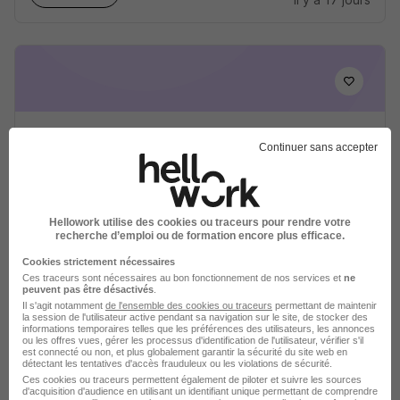
Cuisinier de Collectivité H/F
Continuer sans accepter
LIP Tertiaire
Givors - 69
Intérim
13 € / heure
1 mois
Hellowork utilise des cookies ou traceurs pour rendre votre
recherche d’emploi ou de formation encore plus efficace.
Voir l’offre
il y a 23 jours
Cookies strictement nécessaires
Ces traceurs sont nécessaires au bon fonctionnement de nos services et
ne
peuvent pas être désactivés
.
Il s'agit notamment
de l'ensemble des cookies ou traceurs
permettant de maintenir
la session de l'utilisateur active pendant sa navigation sur le site, de stocker des
informations temporaires telles que les préférences des utilisateurs, les annonces
ou les offres vues, gérer les processus d'identification de l'utilisateur, vérifier s'il
est connecté ou non, et plus globalement garantir la sécurité du site web en
détectant les tentatives d'accès frauduleux ou les violations de sécurité.
Ces cookies ou traceurs permettent également de piloter et suivre les sources
Commis de Cuisine H/F
d'acquisition d'audience en utilisant un identifiant unique permettant de comprendre