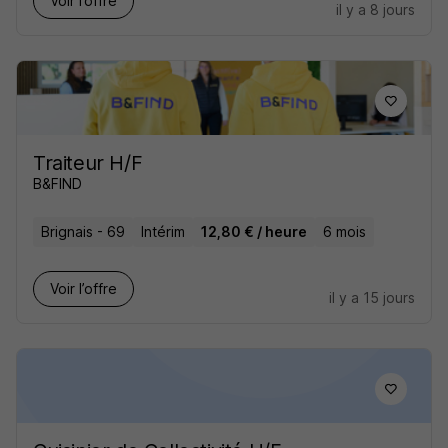
Voir l’offre
il y a 8 jours
Traiteur H/F
B&FIND
Brignais - 69
Intérim
12,80 € / heure
6 mois
Voir l’offre
il y a 15 jours